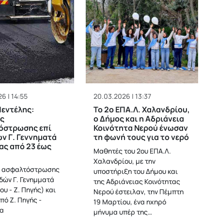
6 | 14:55
20.03.2026 | 13:37
εντέλης:
Το 2ο ΕΠΑ.Λ. Χαλανδρίου,
ς
ο Δήμος και η Αδριάνεια
όστρωσης επί
Κοινότητα Νερού ένωσαν
ν Γ. Γεννηματά
τη φωνή τους για το νερό
ας από 23 έως
Μαθητές του 2ου ΕΠΑ.Λ.
Χαλανδρίου, με την
ς ασφαλτόστρωσης
υποστήριξη του Δήμου και
οδών Γ. Γενημματά
της Αδριάνειας Κοινότητας
υ - Ζ. Πηγής) και
Νερού έστειλαν, την Πέμπτη
πό Ζ. Πηγής -
19 Μαρτίου, ένα ηχηρό
α
μήνυμα υπέρ της…