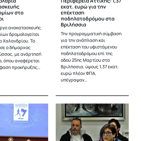
ολαβία
Περιφέρεια Αττικής: 1,37
ασκευής
εκατ. ευρώ για την
ομίων στο
επέκταση
ρι
ποδηλατοδρόμου στα
Βριλήσσια
έργο ανακατασκευής
Την προγραμματική σύμβαση
ίων δρομολογείται
για την ανάπλαση και
ο Χαλανδρίου. Το
επέκταση του υφιστάμενου
σε ο δήμαρχος
ποδηλατοδρόμου επί της
ύσσος, με ανάρτησή
οδού 25ης Μαρτίου στα
fb, όπου αναφέρεται
Βριλήσσια, ύψους 1,37 εκατ.
όφαση προκήρυξης…
ευρώ πλέον ΦΠΑ,
υπέγραψαν…