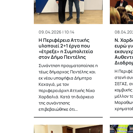
09.04.2026 | 10:14
08.04.202
Η Περιφέρεια Αττικής
N. Xαρδα
υλοποιεί 2+1 έργα που
ευρώ γι
«έτρεξε» η Συμπολιτεία
εκσυγχρ
στον Δήμο Πεντέλης
Αυθεντ
Διαδρο
Συνάντηση πραγματοποίησε η
Η Περιφέ
τέως δήμαρχος Πεντέλης και
στενή συ
εκ νέου υποψήφια Δήμητρα
ΣΕΓΑΣ, α
Κεχαγιά, με τον
κομβικής
περιφερειάρχη Αττικής Νίκο
μέλλον τ
Χαρδαλιά. Κατά τη διάρκεια
Μαραθωνί
της συνάντησης
χρηματοδ
επιβεβαιώθηκε ότι…