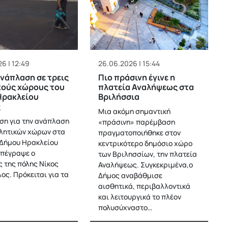
6 | 12:49
26.06.2026 | 15:44
ανάπλαση σε τρεις
Πιο πράσινη έγινε η
κούς χώρους του
πλατεία Αναλήψεως στα
Ηρακλείου
Βριλήσσια
ς
Μια ακόμη σημαντική
ση για την ανάπλαση
«πράσινη» παρέμβαση
λητικών χώρων στα
πραγματοποιήθηκε στον
 Δήμου Ηρακλείου
κεντρικότερο δημόσιο χώρο
υπέγραψε ο
των Βριλησσίων, την πλατεία
 της πόλης Νίκος
Αναλήψεως. Συγκεκριμένα,o
ς. Πρόκειται για τα
Δήμος αναβάθμισε
αισθητικά, περιβαλλοντικά
και λειτουργικά το πλέον
πολυσύχναστο…