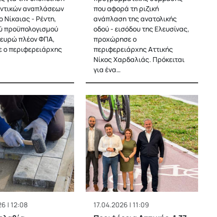
ντικών αναπλάσεων
που αφορά τη ριζική
 Νίκαιας - Ρέντη,
ανάπλαση της ανατολικής
ύ προϋπολογισμού
οδού - εισόδου της Ελευσίνας,
. ευρώ πλέον ΦΠΑ,
προχώρησε ο
 ο περιφερειάρχης
περιφερειάρχης Αττικής
Νίκος Χαρδαλιάς. Πρόκειται
για ένα…
6 | 12:08
17.04.2026 | 11:09