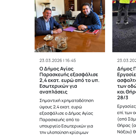
23.03.2026 | 16:45
23.03.202
Ο Δήμος Αγίας
Δήμος Π
Παρασκευής εξασφάλισε
Εργασίε
2,4 εκατ. ευρώ από το υπ.
ασφαλτ
Εσωτερικών για
των οδώ
αναπλάσεις
και Θήρ
28/3
Σημαντική χρηματοδότηση
Εργασίε
ύψους 2,4 εκατ. ευρώ
επί των 
εξασφάλισε ο Δήμος Αγίας
(από Σάμο
Παρασκευής από το
Θήρας (α
υπουργείο Εσωτερικών για
Νάξου) θ
την υλοποίηση κρίσιμων