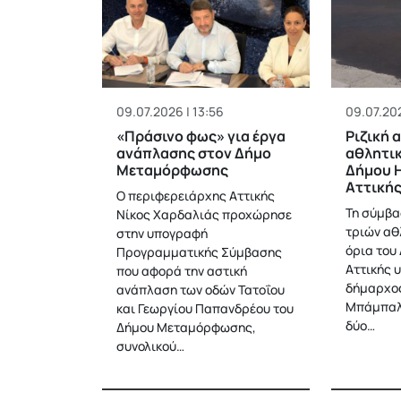
09.07.2026 | 13:56
09.07.202
«Πράσινο φως» για έργα
Ριζική 
ανάπλασης στον Δήμο
αθλητι
Μεταμόρφωσης
Δήμου 
Αττική
Ο περιφερειάρχης Αττικής
Τη σύμβα
Νίκος Χαρδαλιάς προχώρησε
τριών αθ
στην υπογραφή
όρια του
Προγραμματικής Σύμβασης
Αττικής 
που αφορά την αστική
δήμαρχος
ανάπλαση των οδών Τατοΐου
Μπάμπαλο
και Γεωργίου Παπανδρέου του
δύο…
Δήμου Μεταμόρφωσης,
συνολικού…