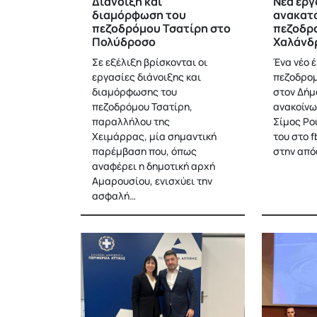
Διάνοιξη και
Νέα εργ
διαμόρφωση του
ανακατ
πεζοδρόμου Τσατίρη στο
πεζοδρ
Πολύδροσο
Χαλάνδ
Σε εξέλιξη βρίσκονται οι
Ένα νέο 
εργασίες διάνοιξης και
πεζοδρομ
διαμόρφωσης του
στον Δήμ
πεζοδρόμου Τσατίρη,
ανακοίνω
παραλλήλου της
Σίμος Ρο
Χειμάρρας, μία σημαντική
του στο 
παρέμβαση που, όπως
στην απ
αναφέρει η δημοτική αρχή
Αμαρουσίου, ενισχύει την
ασφαλή…