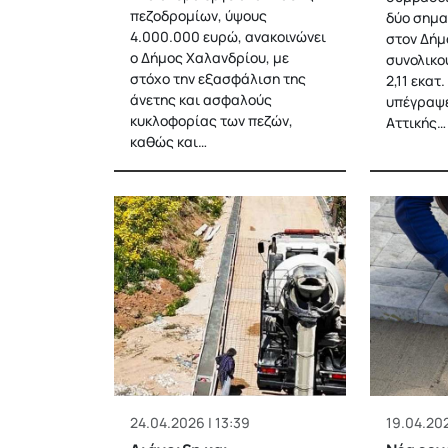
πεζοδρομίων, ύψους
δύο σημα
4.000.000 ευρώ, ανακοινώνει
στον Δήμο
ο Δήμος Χαλανδρίου, με
συνολικο
στόχο την εξασφάλιση της
2,11 εκατ
άνετης και ασφαλούς
υπέγραψε
κυκλοφορίας των πεζών,
Αττικής…
καθώς και…
24.04.2026 | 13:39
19.04.202