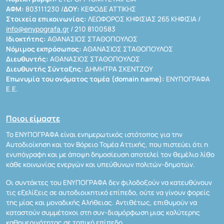
ΑΦΜ:
803111230 /
ΔΟΥ:
ΚΕΦΟΔΕ ΑΤΤΙΚΗΣ
Στοιχεία επικοινωνίας:
ΛΕΩΦΟΡΟΣ ΚΗΦΙΣΙΑΣ 265 ΚΗΦΙΣΙΑ /
info@enypografa.gr
/ 210 8100583
Ιδιοκτήτης:
ΑΘΑΝΑΣΙΟΣ ΣΤΑΘΟΠΟΥΛΟΣ
Νόμιμος εκπρόσωπος:
ΑΘΑΝΑΣΙΟΣ ΣΤΑΘΟΠΟΥΛΟΣ
Διευθυντής:
ΑΘΑΝΑΣΙΟΣ ΣΤΑΘΟΠΟΥΛΟΣ
Διευθυντής Σύνταξης:
ΔΗΜΗΤΡΑ ΣΚΕΝΤΖΟΥ
Επωνυμία του ονόματος τομέα (domain name):
ΕΝΥΠΟΓΡΑΦΑ
Ε.Ε.
Ποιοι είμαστε
Το ΕΝΥΠΟΓΡΑΦΑ είναι ενημερωτικός ιστότοπος για την
Αυτοδιοίκηση και τον Βόρειο Τομέα Αττικής, που πιστεύει ότι η
ενυπόγραφη και με άποψη δημοσίευση αποτελεί τον θεμέλιο λίθο
κάθε κοινωνίας ενεργών και υπεύθυνων πολιτών-δημοτών.
Οι συντάκτες του ΕΝΥΠΟΓΡΑΦΑ δεν φιλοδοξούν να κατευθύνουν
τις εξελίξεις σε αυτοδιοικητικό επίπεδο, ούτε να γίνουν φορείς
της μίας και μοναδικής Αλήθειας. Αντιθέτως, επιθυμούν να
καταστούν συμμέτοχοι στη συν-διαμόρφωση μιας καλύτερης
καθημερινότητας σε τοπικό επίπεδο.