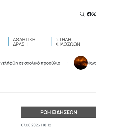
ΑΘΛΗΤΙΚΉ
ΣΤΉΛΗ
ΔΡΆΣΗ
ΦΙΛΌΖΩΩΝ
ε σχολικό προαύλιο
Φωτιά στην Αττικοβοιωτία: Kάη
•
ΡΟΉ ΕΙΔΉΣΕΩΝ
07.08.2026 | 18:12