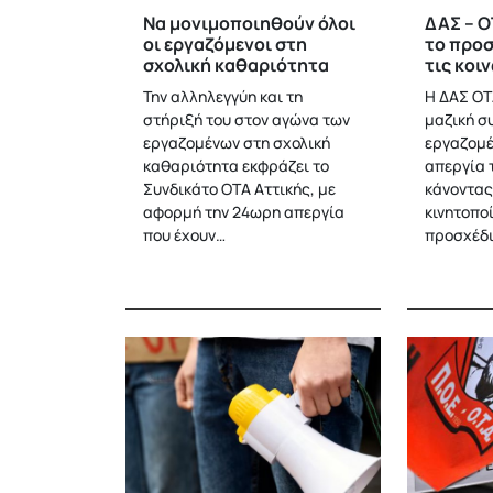
Να μονιμοποιηθούν όλοι
ΔΑΣ – Ο
οι εργαζόμενοι στη
το προσ
σχολική καθαριότητα
τις κοι
Την αλληλεγγύη και τη
Η ΔΑΣ ΟΤ
στήριξή του στον αγώνα των
μαζική σ
εργαζομένων στη σχολική
εργαζομέ
καθαριότητα εκφράζει το
απεργία 
Συνδικάτο ΟΤΑ Αττικής, με
κάνοντας
αφορμή την 24ωρη απεργία
κινητοπο
που έχουν…
προσχέδι