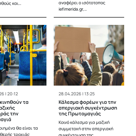
αναφέρει ο ισότοτοπος
σθούς και…
iefimerida.gr,…
6 | 20:12
28.04.2026 | 13:25
κινηθούν τα
Κάλεσμα φορέων για την
αζικής
απεργιακή συγκέντρωση
ράς την
της Πρωτομαγιάς
αγιά
Κοινό κάλεσμα για μαζική
ιημένα θα είναι τα
συμμετοχή στην απεργιακή
θερής τροχιάς
συγκέντρωση της