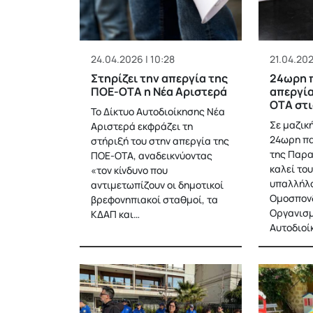
24.04.2026 | 10:28
21.04.2026
Στηρίζει την απεργία της
24ωρη 
ΠΟΕ-ΟΤΑ η Νέα Αριστερά
απεργία
ΟΤΑ στι
Το Δίκτυο Αυτοδιοίκησης Νέα
Σε μαζικ
Αριστερά εκφράζει τη
24ωρη πα
στήριξή του στην απεργία της
της Παρα
ΠΟΕ-ΟΤΑ, αναδεικνύοντας
καλεί το
«τον κίνδυνο που
υπαλλήλο
αντιμετωπίζουν οι δημοτικοί
Ομοσπον
βρεφονηπιακοί σταθμοί, τα
Οργανισμ
ΚΔΑΠ και…
Αυτοδιοί