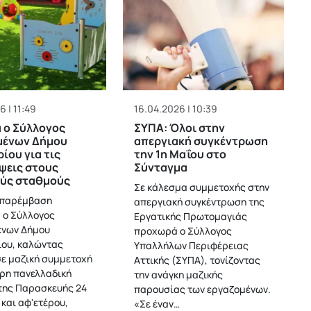
6 | 11:49
16.04.2026 | 10:39
 ο Σύλλογος
ΣΥΠΑ: Όλοι στην
μένων Δήμου
απεργιακή συγκέντρωση
ίου για τις
την 1η Μαΐου στο
ψεις στους
Σύνταγμα
ούς σταθμούς
Σε κάλεσμα συμμετοχής στην
 παρέμβαση
απεργιακή συγκέντρωση της
 ο Σύλλογος
Εργατικής Πρωτομαγιάς
ένων Δήμου
προχωρά ο Σύλλογος
ου, καλώντας
Υπαλλήλων Περιφέρειας
σε μαζική συμμετοχή
Αττικής (ΣΥΠΑ), τονίζοντας
ρη πανελλαδική
την ανάγκη μαζικής
της Παρασκευής 24
παρουσίας των εργαζομένων.
 και αφ'ετέρου,
«Σε έναν…