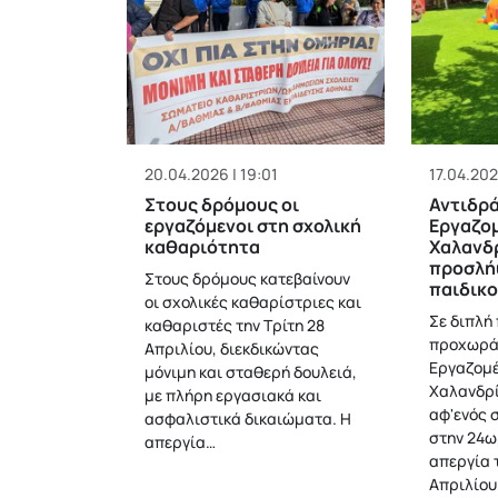
20.04.2026 | 19:01
17.04.202
Στους δρόμους οι
Αντιδρά
εργαζόμενοι στη σχολική
Εργαζο
καθαριότητα
Χαλανδρ
προσλή
Στους δρόμους κατεβαίνουν
παιδικ
οι σχολικές καθαρίστριες και
Σε διπλή
καθαριστές την Τρίτη 28
προχωρά
Απριλίου, διεκδικώντας
Εργαζομ
μόνιμη και σταθερή δουλειά,
Χαλανδρί
με πλήρη εργασιακά και
αφ'ενός 
ασφαλιστικά δικαιώματα. Η
στην 24ω
απεργία…
απεργία 
Απριλίου