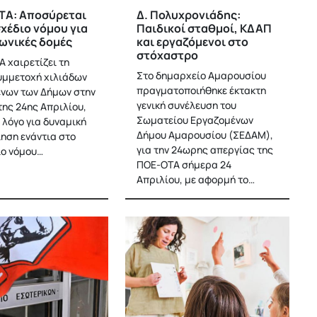
ΤΑ: Αποσύρεται
Δ. Πολυχρονιάδης:
χέδιο νόμου για
Παιδικοί σταθμοί, ΚΔΑΠ
νωνικές δομές
και εργαζόμενοι στο
στόχαστρο
Α χαιρετίζει τη
Στο δημαρχείο Αμαρουσίου
υμμετοχή χιλιάδων
πραγματοποιήθηκε έκτακτη
νων των Δήμων στην
γενική συνέλευση του
της 24ης Απριλίου,
Σωματείου Εργαζομένων
 λόγο για δυναμική
Δήμου Αμαρουσίου (ΣΕΔΑΜ),
ίηση ενάντια στο
για την 24ωρης απεργίας της
ο νόμου…
ΠΟΕ-ΟΤΑ σήμερα 24
Απριλίου, με αφορμή το…