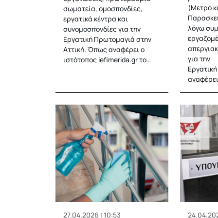
(Μετρό κ
σωματεία, ομοσπονδίες,
Παρασκευ
εργατικά κέντρα και
λόγω συ
συνομοσπονδίες για την
εργαζομέ
Εργατική Πρωτομαγιά στην
απεργιακ
Αττική. Όπως αναφέρει ο
για την
ιστότοπος iefimerida.gr το…
Εργατική
αναφέρε
27.04.2026 | 10:53
24.04.202