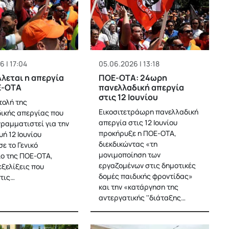
6 | 17:04
05.06.2026 | 13:18
λεται η απεργία
ΠΟΕ-ΟΤΑ: 24ωρη
Ε-ΟΤΑ
πανελλαδική απεργία
στις 12 Ιουνίου
τολή της
Εικοσιτετράωρη πανελλαδική
ικής απεργίας που
απεργία στις 12 Ιουνίου
γραμματιστεί για την
προκήρυξε η ΠΟΕ-ΟΤΑ,
ή 12 Ιουνίου
διεκδικώντας «τη
ε το Γενικό
μονιμοποίηση των
ο της ΠΟΕ-ΟΤΑ,
εργαζομένων στις δημοτικές
εξελίξεις που
δομές παιδικής φροντίδας»
τις…
και την «κατάργηση της
αντεργατικής ''διάταξης…