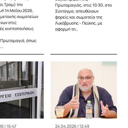
αι Τραμ) την
Πρωτομαγιάς, στις 10:30, στο
ή 1η Μαΐου 2026,
Σύνταγμα, απευθύνουν
μμετοχής σωματείων
φορείς και σωματεία της
νων στις
Λυκόβρυσης - Πεύκης, με
ές κινητοποιήσεις
αφορμή τη…
 Πρωτομαγιά, όπως
ι…
6 | 16:47
24.04.2026 | 12:49