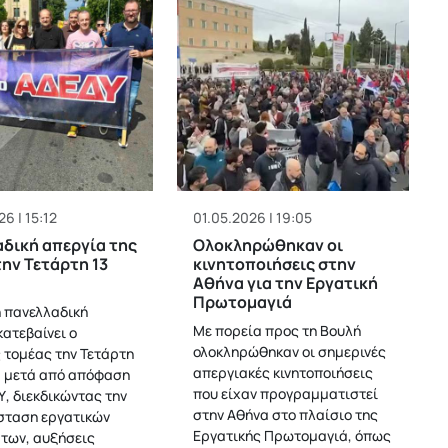
6 | 15:12
01.05.2026 | 19:05
δική απεργία της
Ολοκληρώθηκαν οι
ην Τετάρτη 13
κινητοποιήσεις στην
Αθήνα για την Εργατική
Πρωτομαγιά
 πανελλαδική
Με πορεία προς τη Βουλή
κατεβαίνει ο
ολοκληρώθηκαν οι σημερινές
 τομέας την Τετάρτη
απεργιακές κινητοποιήσεις
, μετά από απόφαση
που είχαν προγραμματιστεί
Υ, διεκδικώντας την
στην Αθήνα στο πλαίσιο της
σταση εργατικών
Εργατικής Πρωτομαγιά, όπως
των, αυξήσεις