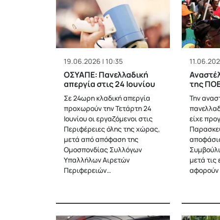
19.06.2026 | 10:35
11.06.202
ΟΣΥΑΠΕ: Πανελλαδική
Αναστέλ
απεργία στις 24 Ιουνίου
της ΠΟ
Σε 24ωρη κλαδική απεργία
Την ανασ
προχωρούν την Τετάρτη 24
πανελλαδ
Ιουνίου οι εργαζόμενοι στις
είχε προ
Περιφέρειες όλης της χώρας,
Παρασκευ
μετά από απόφαση της
αποφάσισ
Ομοσπονδίας Συλλόγων
Συμβούλι
Υπαλλήλων Αιρετών
μετά τις 
Περιφερειών…
αφορούν 