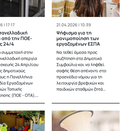
 | 17:17
21.04.2026 | 10:39
πανελλαδική
Ψήφισμα για τη
 από την ΠΟΕ-
μονιμοποίηση των
ς 24/4
εργαζομένων ΕΣΠΑ
ή συμμετοχή στην
Να τεθεί άμεσα προς
νελλαδική απεργία
συζήτηση στο Δημοτικό
σκευής 24 Απριλίου
Συμβούλιο και να ληφθεί
υς δημοτικούς
σαφής θέση απέναντι στο
υς η Πανελλήνια
προσχέδιο νόμου για τη
δία Εργαζομένων
λειτουργία βρεφικών και
ών Τοπικής
παιδικών σταθμών ζητά…
κησης (ΠΟΕ - ΟΤΑ),…