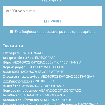
εγγραφείτε:
Έχω διαβάσει και συμφωνώ με τους όρους χρήσης
Ταυτότητα
Επωνυμία:
ΕΝΥΠΟΓΡΑΦΑ Ε.Ε.
Διακριτικός τίτλος:
ENYPOGRAFA
Έδρα:
ΛΕΩΦΟΡΟΣ ΚΗΦΙΣΙΑΣ 265 / Τ.Κ. 14561 ΚΗΦΙΣΙΑ
Νομική μορφή:
ΕΤΕΡΟΡΡΥΘΜΗ ΕΤΑΙΡΕΙΑ
ΑΦΜ:
803111230 /
ΔΟΥ:
ΚΕΦΟΔΕ ΑΤΤΙΚΗΣ
Στοιχεία επικοινωνίας:
ΛΕΩΦΟΡΟΣ ΚΗΦΙΣΙΑΣ 265 ΚΗΦΙΣΙΑ /
info@enypografa.gr
/ 210 8100583
Ιδιοκτήτης:
ΑΘΑΝΑΣΙΟΣ ΣΤΑΘΟΠΟΥΛΟΣ
Νόμιμος εκπρόσωπος:
ΑΘΑΝΑΣΙΟΣ ΣΤΑΘΟΠΟΥΛΟΣ
Διευθυντής:
ΑΘΑΝΑΣΙΟΣ ΣΤΑΘΟΠΟΥΛΟΣ
Διευθυντής Σύνταξης:
ΔΗΜΗΤΡΑ ΣΚΕΝΤΖΟΥ
Επωνυμία του ονόματος τομέα (domain name):
ΕΝΥΠΟΓΡΑΦΑ