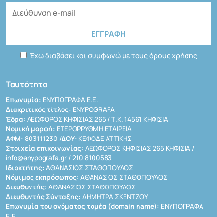
Έχω διαβάσει και συμφωνώ με τους όρους χρήσης
Ταυτότητα
Επωνυμία:
ΕΝΥΠΟΓΡΑΦΑ Ε.Ε.
Διακριτικός τίτλος:
ENYPOGRAFA
Έδρα:
ΛΕΩΦΟΡΟΣ ΚΗΦΙΣΙΑΣ 265 / Τ.Κ. 14561 ΚΗΦΙΣΙΑ
Νομική μορφή:
ΕΤΕΡΟΡΡΥΘΜΗ ΕΤΑΙΡΕΙΑ
ΑΦΜ:
803111230 /
ΔΟΥ:
ΚΕΦΟΔΕ ΑΤΤΙΚΗΣ
Στοιχεία επικοινωνίας:
ΛΕΩΦΟΡΟΣ ΚΗΦΙΣΙΑΣ 265 ΚΗΦΙΣΙΑ /
info@enypografa.gr
/ 210 8100583
Ιδιοκτήτης:
ΑΘΑΝΑΣΙΟΣ ΣΤΑΘΟΠΟΥΛΟΣ
Νόμιμος εκπρόσωπος:
ΑΘΑΝΑΣΙΟΣ ΣΤΑΘΟΠΟΥΛΟΣ
Διευθυντής:
ΑΘΑΝΑΣΙΟΣ ΣΤΑΘΟΠΟΥΛΟΣ
Διευθυντής Σύνταξης:
ΔΗΜΗΤΡΑ ΣΚΕΝΤΖΟΥ
Επωνυμία του ονόματος τομέα (domain name):
ΕΝΥΠΟΓΡΑΦΑ
Ε.Ε.