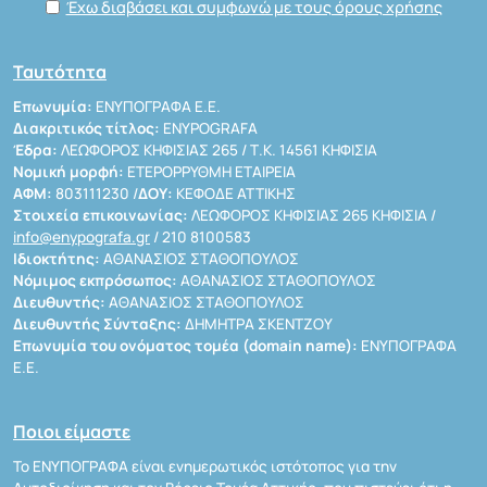
Έχω διαβάσει και συμφωνώ με τους όρους χρήσης
Ταυτότητα
Επωνυμία:
ΕΝΥΠΟΓΡΑΦΑ Ε.Ε.
Διακριτικός τίτλος:
ENYPOGRAFA
Έδρα:
ΛΕΩΦΟΡΟΣ ΚΗΦΙΣΙΑΣ 265 / Τ.Κ. 14561 ΚΗΦΙΣΙΑ
Νομική μορφή:
ΕΤΕΡΟΡΡΥΘΜΗ ΕΤΑΙΡΕΙΑ
ΑΦΜ:
803111230 /
ΔΟΥ:
ΚΕΦΟΔΕ ΑΤΤΙΚΗΣ
Στοιχεία επικοινωνίας:
ΛΕΩΦΟΡΟΣ ΚΗΦΙΣΙΑΣ 265 ΚΗΦΙΣΙΑ /
info@enypografa.gr
/ 210 8100583
Ιδιοκτήτης:
ΑΘΑΝΑΣΙΟΣ ΣΤΑΘΟΠΟΥΛΟΣ
Νόμιμος εκπρόσωπος:
ΑΘΑΝΑΣΙΟΣ ΣΤΑΘΟΠΟΥΛΟΣ
Διευθυντής:
ΑΘΑΝΑΣΙΟΣ ΣΤΑΘΟΠΟΥΛΟΣ
Διευθυντής Σύνταξης:
ΔΗΜΗΤΡΑ ΣΚΕΝΤΖΟΥ
Επωνυμία του ονόματος τομέα (domain name):
ΕΝΥΠΟΓΡΑΦΑ
Ε.Ε.
Ποιοι είμαστε
Το ΕΝΥΠΟΓΡΑΦΑ είναι ενημερωτικός ιστότοπος για την