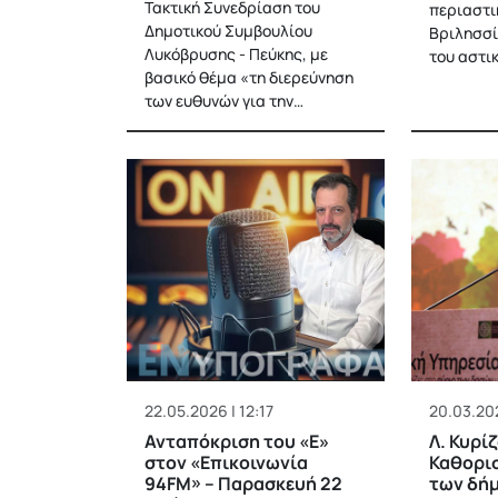
Τακτική Συνεδρίαση του
περιαστι
Δημοτικού Συμβουλίου
Βριλησσί
Λυκόβρυσης - Πεύκης, με
του αστι
βασικό θέμα «τη διερεύνηση
των ευθυνών για την…
22.05.2026 | 12:17
20.03.202
Ανταπόκριση του «Ε»
Λ. Κυρί
στον «Επικοινωνία
Καθορισ
94FM» – Παρασκευή 22
των δή