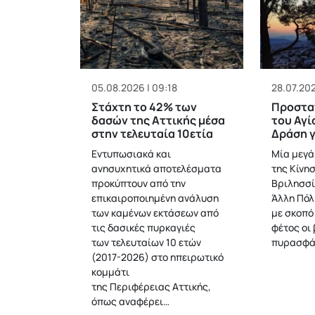
05.08.2026 | 09:18
28.07.202
Στάχτη το 42% των
Προστατ
δασών της Αττικής μέσα
του Αγί
στην τελευταία 10ετία
Δράση γ
Εντυπωσιακά και
Μία μεγά
ανησυχητικά αποτελέσματα
της Κίνη
προκύπτουν από την
Βριλησσί
επικαιροποιημένη ανάλυση
Άλλη Πόλ
των καμένων εκτάσεων από
με σκοπό
τις δασικές πυρκαγιές
φέτος οι
των τελευταίων 10 ετών
πυρασφά
(2017-2026) στο ηπειρωτικό
κομμάτι
της Περιφέρειας Αττικής,
όπως αναφέρει…