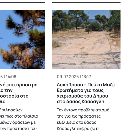
6 | 14:08
09.07.2026 | 13:17
νή επιτήρηση με
Λυκόβρυση – Πεύκη Μαζί:
ια την
Ερωτήματα για τους
οστασία στα
χειρισμούς του Δήμου
σια
στο δάσος Κάσδαγλη
Βριλησσίων
Τον έντονο προβληματισμό
ει πως στο πλαίσιο
της για τις πρόσφατες
μένων δράσεων με
εξελίξεις στο δάσος
την προστασία του
Κάσδαγλη εκφράζει η