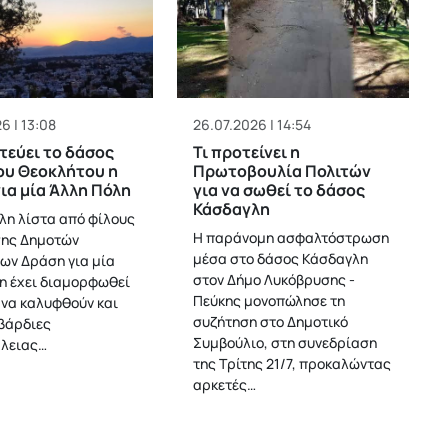
6 | 13:08
26.07.2026 | 14:54
εύει το δάσος
Τι προτείνει η
ου Θεοκλήτου η
Πρωτοβουλία Πολιτών
ια μία Άλλη Πόλη
για να σωθεί το δάσος
Κάσδαγλη
λη λίστα από φίλους
H παράνομη ασφαλτόστρωση
σης Δημοτών
μέσα στο δάσος Κάσδαγλη
ων Δράση για μία
στον Δήμο Λυκόβρυσης -
η έχει διαμορφωθεί
Πεύκης μονοπώλησε τη
 να καλυφθούν και
συζήτηση στο Δημοτικό
 βάρδιες
Συμβούλιο, στη συνεδρίαση
λειας…
της Τρίτης 21/7, προκαλώντας
αρκετές…