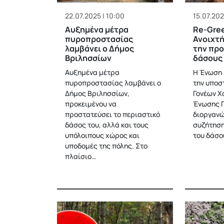
22.07.2025 | 10:00
15.07.202
Αυξημένα μέτρα
Re-Gree
πυροπροστασίας
Ανοιχτή
λαμβάνει ο Δήμος
την προ
Βριλησσίων
δάσους
Αυξημένα μέτρα
Η Ένωση 
πυροπροστασίας λαμβάνει ο
την υποσ
Δήμος Βριλησσίων,
Γονέων Χ
προκειμένου να
Ένωσης Γ
προστατεύσει το περιαστικό
διοργανώ
δάσος του, αλλά και τους
συζήτηση
υπόλοιπους χώρος και
του δάσο
υποδομές της πόλης. Στο
πλαίσιο…