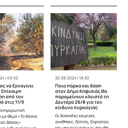
24 | 09:52
25.08.2024 | 18:30
ος να ξαναγίνει
Ποια πάρκα και δάση
 Επίκαιρη
στον Δήμο Κηφισιάς θα
ση από τον
παραμείνουν κλειστά τη
ό στις 11/9
Δευτέρα 26/8 για τον
κίνδυνο πυρκαγιάς
 ενημερωτική
Οι δύσκολες καιρικές
 με θέμα «Το δάσος
συνθήκες, ζέστης, ξηρασίας
ίνει δάσος»
και ισχυρών ανέμων, που θα