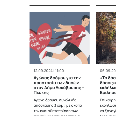
12.09.2024 | 11:00
06.09.20
Αγώνας δρόμου για την
«Το δάσ
προστασία των δασών
δάσος»:
στον Δήμο Λυκόβρυσης –
εκδήλω
Πεύκης
Βριλησσ
Αγώνα δρόμου συνολικής
Επίκαιρη
απόστασης 3 χλμ., με σκοπό
εκδήλωση
την ευαισθητοποίηση των
να ξαναγ