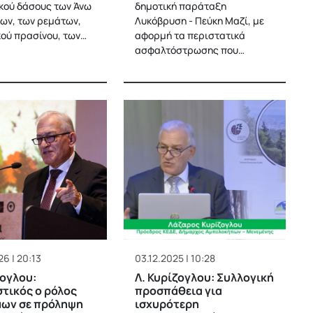
κού δάσους των Άνω
δημοτική παράταξη
ων, των ρεμάτων,
Λυκόβρυση - Πεύκη Μαζί, με
κού πρασίνου, των…
αφορμή τα περιστατικά
ασφαλτόστρωσης που…
6 | 20:13
03.12.2025 | 10:28
ζογλου:
Λ. Κυρίζογλου: Συλλογική
τικός ο ρόλος
προσπάθεια για
μων σε πρόληψη
ισχυρότερη