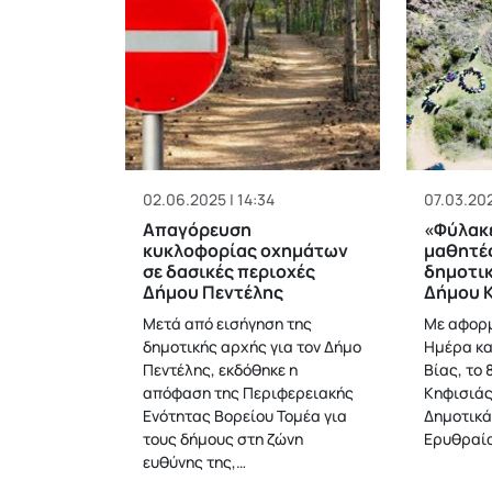
02.06.2025 | 14:34
07.03.202
Απαγόρευση
«Φύλακε
κυκλοφορίας οχημάτων
μαθητέ
σε δασικές περιοχές
δημοτικ
Δήμου Πεντέλης
Δήμου 
Μετά από εισήγηση της
Με αφορμ
δημοτικής αρχής για τον Δήμο
Ημέρα κα
Πεντέλης, εκδόθηκε η
Βίας, το 
απόφαση της Περιφερειακής
Κηφισιάς,
Ενότητας Βορείου Τομέα για
Δημοτικά
τους δήμους στη ζώνη
Ερυθραία
ευθύνης της,…