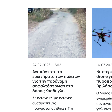
24.07.2026 | 16:15
16.07.202
Αναπάντητα τα
Νυχτερι
ερωτήματα των πολιτών
drone γ
για την παράνομη
πυροπρ
ασφαλτόστρωση στο
Βριλήσ
δάσος Κάσδαγλη
Ο Δήμος 
Σε έντονο κλίμα έντονης
ενημερών
δυσαρέσκειας
συντονισ
πραγματοποιήθηκε η 11η
γνώμονα 