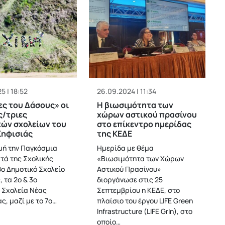
5 | 18:52
26.09.2024 | 11:34
ς του Δάσους» οι
Η βιωσιμότητα των
ς/τριες
χώρων αστικού πρασίνου
ών σχολείων του
στο επίκεντρο ημερίδας
Κηφισιάς
της ΚΕΔΕ
ή την Παγκόσμια
Ημερίδα με θέμα
τά της Σχολικής
«Βιωσιμότητα των Χώρων
8ο Δημοτικό Σχολείο
Αστικού Πρασίνου»
 τα 2ο & 3ο
διοργάνωσε στις 25
 Σχολεία Νέας
Σεπτεμβρίου η ΚΕΔΕ, στο
ς, μαζί με το 7ο…
πλαίσιο του έργου LIFE Green
Infrastructure (LIFE GrIn), στο
οποίο…