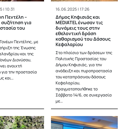
5 | 10:31
16.06.2025 | 17:26
n Πεντέλη –
Δήμος Κηφισιάς και
 συζήτηση για
MEDIATEL ένωσαν τις
στασία του
δυνάμεις τους στην
εθελοντική δράση
καθαρισμού του Δάσους
Γονέων Πεντέλης, με
Κεφαλαρίου
τήριξη της Ένωσης
Στο πλαίσιο των δράσεων της
αλανδρίου και της
Πολιτικής Προστασίας του
ονέων Διονύσου,
Δήμου Κηφισιάς, για την
νει ανοιχτή
ανάδειξη και πυροπροστασία
 για την προστασία
του καταπράσινου δάσους
υς και…
Κεφαλαρίου,
πραγματοποιήθηκε το
Σάββατο 14/6, σε συνεργασία
με…