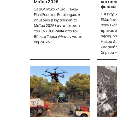
Μαΐου 2026
και απ
φυσικώ
Σε αθλητικό κλίμα... ελέω
Η Κεντρι
Final Four της Euroleague, η
Ελλάδας 
σημερινή (Παρασκευή 22
στην εκδ
Μαΐου 2026) ανταπόκριση
πραγματο
του ΕΝΥΠΟΓΡΑΦΑ από τον
αφορμή τ
Βόρειο Τομέα Αθηνών για το
Ημέρα Δα
δημοτικό…
«Δασική 
Σήμερα 