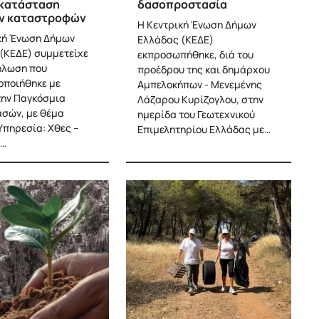
οκατάσταση
δασοπροστασία
ν καταστροφών
Η Κεντρική Ένωση Δήμων
κή Ένωση Δήμων
Ελλάδας (ΚΕΔΕ)
(ΚΕΔΕ) συμμετείχε
εκπροσωπήθηκε, διά του
ήλωση που
προέδρου της και δημάρχου
ποιήθηκε με
Αμπελοκήπων - Μενεμένης
ην Παγκόσμια
Λάζαρου Κυρίζογλου, στην
σών, με θέμα
ημερίδα του Γεωτεχνικού
Υπηρεσία: Χθες –
Επιμελητηρίου Ελλάδας με…
–…