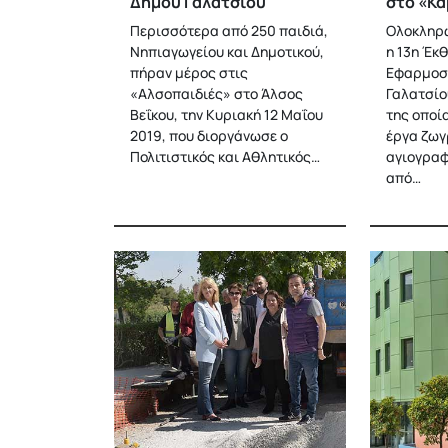
Δήμου Γαλατσίου
στο «Κα
Περισσότερα από 250 παιδιά,
Ολοκληρώ
Νηπιαγωγείου και Δημοτικού,
η 13η Έκθ
πήραν μέρος στις
Εφαρμοσ
«Αλσοπαιδιές» στο Άλσος
Γαλατσίο
Βεΐκου, την Κυριακή 12 Μαΐου
της οποί
2019, που διοργάνωσε ο
έργα ζωγ
Πολιτιστικός και Αθλητικός…
αγιογραφ
από…