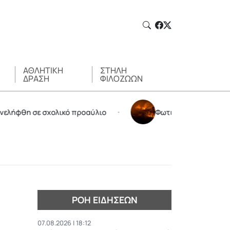
ΑΘΛΗΤΙΚΉ
ΣΤΉΛΗ
ΔΡΆΣΗ
ΦΙΛΌΖΩΩΝ
σε σχολικό προαύλιο
Φωτιά στην Αττικοβοιωτία: Kά
•
ΡΟΉ ΕΙΔΉΣΕΩΝ
07.08.2026 | 18:12