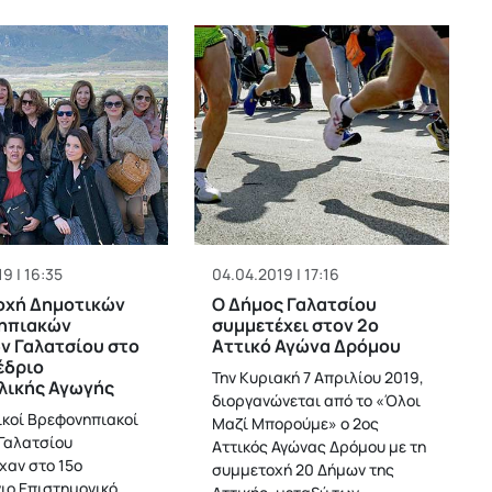
9 | 16:35
04.04.2019 | 17:16
οχή Δημοτικών
Ο Δήμος Γαλατσίου
ηπιακών
συμμετέχει στον 2ο
ν Γαλατσίου στο
Αττικό Αγώνα Δρόμου
έδριο
Την Κυριακή 7 Απριλίου 2019,
λικής Αγωγής
διοργανώνεται από το «Όλοι
ικοί Βρεφονηπιακοί
Μαζί Μπορούμε» ο 2ος
Γαλατσίου
Αττικός Αγώνας Δρόμου με τη
χαν στο 15ο
συμμετοχή 20 Δήμων της
ιο Επιστημονικό