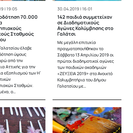
9 | 19:05
30.04.2019 | 16:01
οδότηση 70.000
142 παιδιά συμμετείχαν
α
σε Διαδημοτικούς
ηπιακούς
Αγώνες Κολύμβησης στο
κούς Σταθμούς
Γαλάτσι
ίου
Με μεγάλη επιτυχία
Γαλατσίου έλαβε
πραγματοποιήθηκαν το
δότηση ύψους
Σάββατο 13 Απριλίου 2019 οι
υρώ από την
πρώτοι διαδημοτικοί αγώνες
ια Αττικής για την
των παιδικών ακαδημιών
α εξοπλισμού των Η’
«ΖΕΥΞΕΙΑ 2019» στο Ανοικτό
οτικών
Κολυμβητήριο του Δήμου
πιακών Σταθμών.
Γαλατσίου με…
μένα, ο…