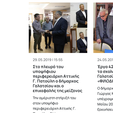
29.05.2019 | 15:55
24.05.201
Στο πλευρό του
Έργα 42
υποψήφιου
τα σχολ
περιφερειάρχη Αττικής
Γαλατσί
Γ. Πατούλη ο δήμαρχος
«ΦΙΛΟΔ
Γαλατσίου και ο
Ο δήμαρχ
επικεφαλής της μείζονος
Γιώργος 
Την αμέριστη στήριξή του
υπέγραψε
στον υποψήφιο
Μαΐου 20
περιφερειάρχη Αττικής Γ.
ξεκινήσε