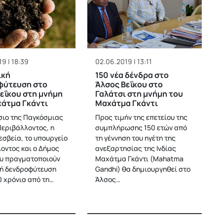
9 | 18:39
02.06.2019 | 13:11
ική
150 νέα δένδρα στο
φύτευση στο
Άλσος Βεΐκου στο
εΐκου στη μνήμη
Γαλάτσι στη μνήμη του
άτμα Γκάντι
Μαχάτμα Γκάντι
σιο της Παγκόσμιας
Προς τιμήν της επετείου της
εριβάλλοντος, η
συμπλήρωσης 150 ετών από
εσβεία, το υπουργείο
τη γέννηση του ηγέτη της
οντος και ο Δήμος
ανεξαρτησίας της Ινδίας
υ πραγματοποιούν
Μαχάτμα Γκάντι (Mahatma
ή δενδροφύτευση
Gandhi) θα δημιουργηθεί στο
0 χρόνια από τη…
Άλσος…