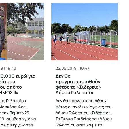
9 | 18:40
22.05.2019 | 10:47
0.000 ευρώ για
Δεν θα
εία του
πραγματοποιηθούν
ου από το
φέτος τα «Σιδέρεια»
ΗΜΟΣ ΙΙ»
Δήμου Γαλατσίου
ος Γαλατσίου,
Δεν θα πραγματοποιηθούν
Μαρκόπουλος,
φέτος οι σχολικοί αγώνες του
 την Πέμπτη 23
Δήμου Γαλατσίου «Σιδέρεια».
19, σύμβαση για να
Το Τμήμα Παιδείας του Δήμου
ι σειρά έργων στα
Γαλατσίου σχετικά με το