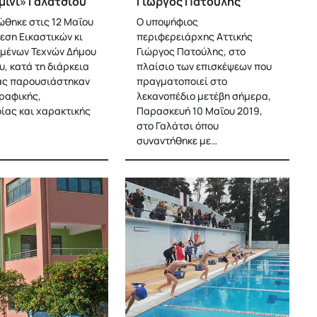
μίνι» Γαλατσίου
Γιώργος Πατούλης
θηκε στις 12 Μαΐου
Ο υποψήφιος
εση Εικαστικών κι
περιφερειάρχης Αττικής
μένων Τεχνών Δήμου
Γιώργος Πατούλης, στο
υ, κατά τη διάρκεια
πλαίσιο των επισκέψεων που
ας παρουσιάστηκαν
πραγματοποιεί στο
ραφικής,
λεκανοπέδιο μετέβη σήμερα,
ίας και χαρακτικής
Παρασκευή 10 Μαΐου 2019,
στο Γαλάτσι όπου
συναντήθηκε με…