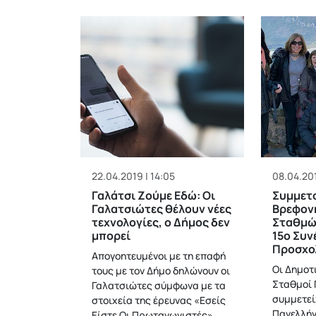
22.04.2019 | 14:05
08.04.201
Γαλάτσι Ζούμε Εδώ: Οι
Συμμετ
Γαλατσιώτες θέλουν νέες
Βρεφον
τεχνολογίες, ο Δήμος δεν
Σταθμώ
μπορεί
15ο Συν
Προσχο
Απογοητευμένοι με τη επαφή
Οι Δημοτ
τους με τον Δήμο δηλώνουν οι
Σταθμοί 
Γαλατσιώτες σύμφωνα με τα
συμμετεί
στοιχεία της έρευνας «Εσείς
Πανελλήν
Είστε Οι Πρωταγωνιστές»,