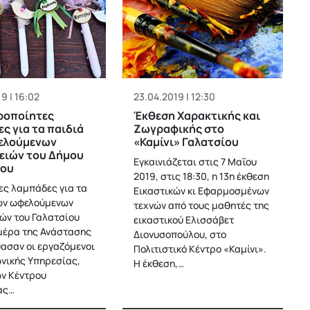
9 | 16:02
23.04.2019 | 12:30
ροποίητες
Έκθεση Χαρακτικής και
ς για τα παιδιά
Ζωγραφικής στο
ελούμενων
«Καμίνι» Γαλατσίου
ειών του Δήμου
Εγκαινιάζεται στις 7 Μαΐου
ίου
2019, στις 18:30, η 13η έκθεση
ες λαμπάδες για τα
Εικαστικών κι Εφαρμοσμένων
ων ωφελούμενων
τεχνών από τους μαθητές της
ιών του Γαλατσίου
εικαστικού Ελισσάβετ
ημέρα της Ανάστασης
Διονυσοπούλου, στο
ασαν οι εργαζόμενοι
Πολιτιστικό Κέντρο «Καμίνι».
ωνικής Υπηρεσίας,
Η έκθεση,…
ν Κέντρου
ας…