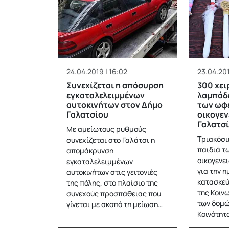
24.04.2019 | 16:02
23.04.201
Συνεχίζεται η απόσυρση
300 χει
εγκαταλελειμμένων
λαμπάδε
αυτοκινήτων στον Δήμο
των ωφ
Γαλατσίου
οικογεν
Γαλατσ
Με αμείωτους ρυθμούς
Τριακόσι
συνεχίζεται στο Γαλάτσι η
παιδιά τ
απομάκρυνση
οικογενε
εγκαταλελειμμένων
για την 
αυτοκινήτων στις γειτονιές
κατασκεύ
της πόλης, στο πλαίσιο της
της Κοιν
συνεχούς προσπάθειας που
των δομώ
γίνεται με σκοπό τη μείωση…
Κοινότητ