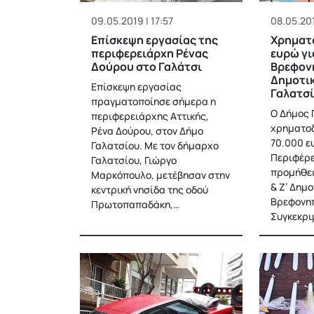
09.05.2019 | 17:57
08.05.201
Επίσκεψη εργασίας της
Χρηματ
περιφερειάρχη Ρένας
ευρώ γι
Δούρου στο Γαλάτσι
Βρεφον
Δημοτι
Επίσκεψη εργασίας
Γαλατσ
πραγματοποίησε σήμερα η
Ο Δήμος 
περιφερειάρχης Αττικής,
χρηματο
Ρένα Δούρου, στον Δήμο
70.000 ε
Γαλατσίου. Με τον δήμαρχο
Περιφέρε
Γαλατσίου, Γιώργο
προμήθει
Μαρκόπουλο, μετέβησαν στην
& Ζ’ Δημ
κεντρική νησίδα της οδού
Βρεφονη
Πρωτοπαπαδάκη,…
Συγκεκρι