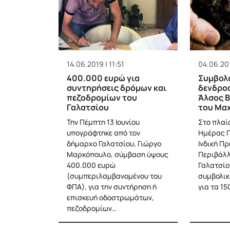
14.06.2019 | 11:51
04.06.201
400.000 ευρώ για
Συμβολ
συντηρήσεις δρόμων και
δενδρο
πεζοδρομίων του
Άλσος Β
Γαλατσίου
του Μαχ
Την Πέμπτη 13 Ιουνίου
Στο πλαί
υπογράφτηκε από τον
Ημέρας Π
δήμαρχο Γαλατσίου, Γιώργο
Ινδική Πρ
Μαρκόπουλο, σύμβαση ύψους
Περιβάλλ
400.000 ευρώ
Γαλατσίο
(συμπεριλαμβανομένου του
συμβολικ
ΦΠΑ), για την συντήρηση ή
για τα 15
επισκευή οδοστρωμάτων,
πεζοδρομίων…