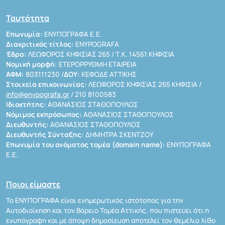
Ταυτότητα
Επωνυμία:
ΕΝΥΠΟΓΡΑΦΑ Ε.Ε.
Διακριτικός τίτλος:
ENYPOGRAFA
Έδρα:
ΛΕΩΦΟΡΟΣ ΚΗΦΙΣΙΑΣ 265 / Τ.Κ. 14561 ΚΗΦΙΣΙΑ
Νομική μορφή:
ΕΤΕΡΟΡΡΥΘΜΗ ΕΤΑΙΡΕΙΑ
ΑΦΜ:
803111230 /
ΔΟΥ:
ΚΕΦΟΔΕ ΑΤΤΙΚΗΣ
Στοιχεία επικοινωνίας:
ΛΕΩΦΟΡΟΣ ΚΗΦΙΣΙΑΣ 265 ΚΗΦΙΣΙΑ /
info@enypografa.gr
/ 210 8100583
Ιδιοκτήτης:
ΑΘΑΝΑΣΙΟΣ ΣΤΑΘΟΠΟΥΛΟΣ
Νόμιμος εκπρόσωπος:
ΑΘΑΝΑΣΙΟΣ ΣΤΑΘΟΠΟΥΛΟΣ
Διευθυντής:
ΑΘΑΝΑΣΙΟΣ ΣΤΑΘΟΠΟΥΛΟΣ
Διευθυντής Σύνταξης:
ΔΗΜΗΤΡΑ ΣΚΕΝΤΖΟΥ
Επωνυμία του ονόματος τομέα (domain name):
ΕΝΥΠΟΓΡΑΦΑ
Ε.Ε.
Ποιοι είμαστε
Το ΕΝΥΠΟΓΡΑΦΑ είναι ενημερωτικός ιστότοπος για την
Αυτοδιοίκηση και τον Βόρειο Τομέα Αττικής, που πιστεύει ότι η
ενυπόγραφη και με άποψη δημοσίευση αποτελεί τον θεμέλιο λίθο