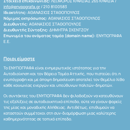
Στοιχεία επικοινωνίας:
ΛΕΩΦΟΡΟΣ ΚΗΦΙΣΙΑΣ 265 ΚΗΦΙΣΙΑ /
info@enypografa.gr
/ 210 8100583
Ιδιοκτήτης:
ΑΘΑΝΑΣΙΟΣ ΣΤΑΘΟΠΟΥΛΟΣ
Νόμιμος εκπρόσωπος:
ΑΘΑΝΑΣΙΟΣ ΣΤΑΘΟΠΟΥΛΟΣ
Διευθυντής:
ΑΘΑΝΑΣΙΟΣ ΣΤΑΘΟΠΟΥΛΟΣ
Διευθυντής Σύνταξης:
ΔΗΜΗΤΡΑ ΣΚΕΝΤΖΟΥ
Επωνυμία του ονόματος τομέα (domain name):
ΕΝΥΠΟΓΡΑΦΑ
Ε.Ε.
Ποιοι είμαστε
Το ΕΝΥΠΟΓΡΑΦΑ είναι ενημερωτικός ιστότοπος για την
Αυτοδιοίκηση και τον Βόρειο Τομέα Αττικής, που πιστεύει ότι η
ενυπόγραφη και με άποψη δημοσίευση αποτελεί τον θεμέλιο λίθο
κάθε κοινωνίας ενεργών και υπεύθυνων πολιτών-δημοτών.
Οι συντάκτες του ΕΝΥΠΟΓΡΑΦΑ δεν φιλοδοξούν να κατευθύνουν
τις εξελίξεις σε αυτοδιοικητικό επίπεδο, ούτε να γίνουν φορείς
της μίας και μοναδικής Αλήθειας. Αντιθέτως, επιθυμούν να
καταστούν συμμέτοχοι στη συν-διαμόρφωση μιας καλύτερης
καθημερινότητας σε τοπικό επίπεδο.