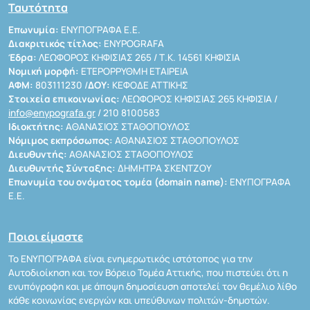
Ταυτότητα
Επωνυμία:
ΕΝΥΠΟΓΡΑΦΑ Ε.Ε.
Διακριτικός τίτλος:
ENYPOGRAFA
Έδρα:
ΛΕΩΦΟΡΟΣ ΚΗΦΙΣΙΑΣ 265 / Τ.Κ. 14561 ΚΗΦΙΣΙΑ
Νομική μορφή:
ΕΤΕΡΟΡΡΥΘΜΗ ΕΤΑΙΡΕΙΑ
ΑΦΜ:
803111230 /
ΔΟΥ:
ΚΕΦΟΔΕ ΑΤΤΙΚΗΣ
Στοιχεία επικοινωνίας:
ΛΕΩΦΟΡΟΣ ΚΗΦΙΣΙΑΣ 265 ΚΗΦΙΣΙΑ /
info@enypografa.gr
/ 210 8100583
Ιδιοκτήτης:
ΑΘΑΝΑΣΙΟΣ ΣΤΑΘΟΠΟΥΛΟΣ
Νόμιμος εκπρόσωπος:
ΑΘΑΝΑΣΙΟΣ ΣΤΑΘΟΠΟΥΛΟΣ
Διευθυντής:
ΑΘΑΝΑΣΙΟΣ ΣΤΑΘΟΠΟΥΛΟΣ
Διευθυντής Σύνταξης:
ΔΗΜΗΤΡΑ ΣΚΕΝΤΖΟΥ
Επωνυμία του ονόματος τομέα (domain name):
ΕΝΥΠΟΓΡΑΦΑ
Ε.Ε.
Ποιοι είμαστε
Το ΕΝΥΠΟΓΡΑΦΑ είναι ενημερωτικός ιστότοπος για την
Αυτοδιοίκηση και τον Βόρειο Τομέα Αττικής, που πιστεύει ότι η
ενυπόγραφη και με άποψη δημοσίευση αποτελεί τον θεμέλιο λίθο
κάθε κοινωνίας ενεργών και υπεύθυνων πολιτών-δημοτών.