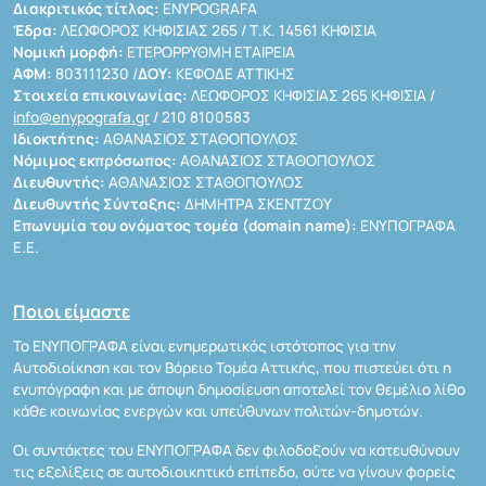
Διακριτικός τίτλος:
ENYPOGRAFA
Έδρα:
ΛΕΩΦΟΡΟΣ ΚΗΦΙΣΙΑΣ 265 / Τ.Κ. 14561 ΚΗΦΙΣΙΑ
Νομική μορφή:
ΕΤΕΡΟΡΡΥΘΜΗ ΕΤΑΙΡΕΙΑ
ΑΦΜ:
803111230 /
ΔΟΥ:
ΚΕΦΟΔΕ ΑΤΤΙΚΗΣ
Στοιχεία επικοινωνίας:
ΛΕΩΦΟΡΟΣ ΚΗΦΙΣΙΑΣ 265 ΚΗΦΙΣΙΑ /
info@enypografa.gr
/ 210 8100583
Ιδιοκτήτης:
ΑΘΑΝΑΣΙΟΣ ΣΤΑΘΟΠΟΥΛΟΣ
Νόμιμος εκπρόσωπος:
ΑΘΑΝΑΣΙΟΣ ΣΤΑΘΟΠΟΥΛΟΣ
Διευθυντής:
ΑΘΑΝΑΣΙΟΣ ΣΤΑΘΟΠΟΥΛΟΣ
Διευθυντής Σύνταξης:
ΔΗΜΗΤΡΑ ΣΚΕΝΤΖΟΥ
Επωνυμία του ονόματος τομέα (domain name):
ΕΝΥΠΟΓΡΑΦΑ
Ε.Ε.
Ποιοι είμαστε
Το ΕΝΥΠΟΓΡΑΦΑ είναι ενημερωτικός ιστότοπος για την
Αυτοδιοίκηση και τον Βόρειο Τομέα Αττικής, που πιστεύει ότι η
ενυπόγραφη και με άποψη δημοσίευση αποτελεί τον θεμέλιο λίθο
κάθε κοινωνίας ενεργών και υπεύθυνων πολιτών-δημοτών.
Οι συντάκτες του ΕΝΥΠΟΓΡΑΦΑ δεν φιλοδοξούν να κατευθύνουν
τις εξελίξεις σε αυτοδιοικητικό επίπεδο, ούτε να γίνουν φορείς