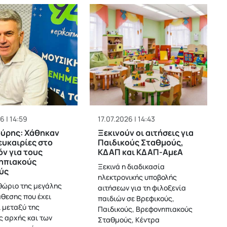
6 | 14:59
17.07.2026 | 14:43
ούρης: Χάθηκαν
Ξεκινούν οι αιτήσεις για
ευκαιρίες στο
Παιδικούς Σταθμούς,
ν για τους
ΚΔΑΠ και ΚΔΑΠ-ΑμεΑ
ηπιακούς
Ξεκινά η διαδικασία
ύς
ηλεκτρονικής υποβολής
θώριο της μεγάλης
αιτήσεων για τη φιλοξενία
θεσης που έχει
παιδιών σε Βρεφικούς,
 μεταξύ της
Παιδικούς, Βρεφονηπιακούς
ς αρχής και των
Σταθμούς, Κέντρα