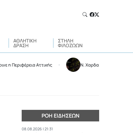
ΑΘΛΗΤΙΚΉ
ΣΤΉΛΗ
ΔΡΆΣΗ
ΦΙΛΌΖΩΩΝ
φέρεια Αττικής
Ν. Χαρδαλιάς: Δεν μπαίνει καμιά ανε
•
ΡΟΉ ΕΙΔΉΣΕΩΝ
08.08.2026 | 21:31