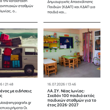
ια την κατάσταση
Δημιουργικής Απασχόλησης
φονηπιακών σταθμών
Παιδιών (ΚΔΑΠ) και ΚΔΑΠ για
Ιωνίας, ο…
παιδιά και…
6 | 21:48
16.07.2026 | 13:46
νος με ειδήσεις
ΛΑ.ΣΥ. Νέας Ιωνίας:
ος
Σχεδόν 100 παιδιά εκτός
παιδικών σταθμών για το
ulos@enypografa.gr
έτος 2026-2027
επιχειρήματα Οι