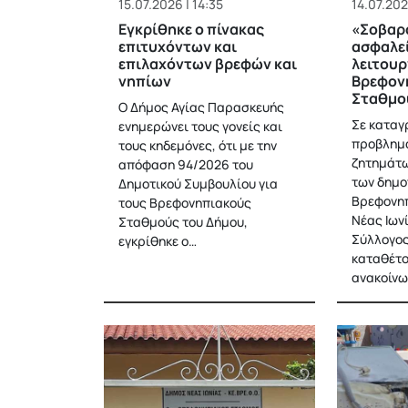
15.07.2026 | 14:35
14.07.202
Εγκρίθηκε ο πίνακας
«Σοβαρ
επιτυχόντων και
ασφαλεί
επιλαχόντων βρεφών και
λειτουρ
νηπίων
Βρεφον
Σταθμο
Ο Δήμος Αγίας Παρασκευής
Σε καταγ
ενημερώνει τους γονείς και
προβλημά
τους κηδεμόνες, ότι με την
ζητημάτω
απόφαση 94/2026 του
των δημο
Δημοτικού Συμβουλίου για
Βρεφονη
τους Βρεφονηπιακούς
Νέας Ιων
Σταθμούς του Δήμου,
Σύλλογος
εγκρίθηκε ο…
καταθέτο
ανακοίν