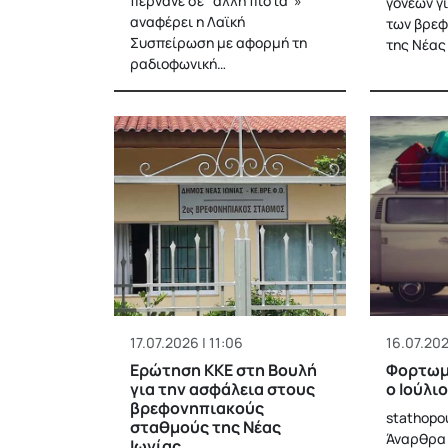
περνάνε σε “άλλη πίστα”»
γονέων γ
αναφέρει η Λαϊκή
των βρε
Συσπείρωση με αφορμή τη
της Νέας 
ραδιοφωνική…
17.07.2026 | 11:06
16.07.202
Ερώτηση ΚΚΕ στη Βουλή
Φορτωμέ
για την ασφάλεια στους
ο Ιούλι
βρεφονηπιακούς
stathopo
σταθμούς της Νέας
Άναρθρα 
Ιωνίας