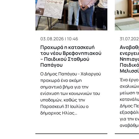
03.08.2026 | 10:46
31.07.202
Προχωρά η κατασκευή
Αναβαθ
του νέου Βρεφονηπιακού
ενεργει
– Παιδικού Σταθμού
Νηπιαγω
Παπάγου
Παιδικ
Μελισσ
Ο Δήμος Παπάγου - Χολαργού
Ένα έργο
προχωρά ένα ακόμη
σχολικών
σημαντικό βήμα για την
μείωση τ
ενίσχυση των κοινωνικών του
κατανάλω
υποδομών, καθώς την
Δήμος Πε
Παρασκευή 31 Ιουλίου ο
εξασφάλ
δήμαρχος Ηλίας…
για την ε
αναβάθμ