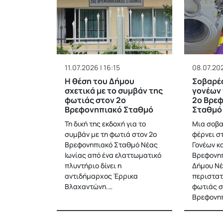
11.07.2026 | 16:15
08.07.202
Η θέση του Δήμου
Σοβαρές
σχετικά με το συμβάν της
γονέων 
φωτιάς στον 2ο
2ο Βρε
Βρεφονηπιακό Σταθμό
Σταθμό 
Τη δική της εκδοχή για το
Μια σοβα
συμβάν με τη φωτιά στον 2ο
φέρνει σ
Βρεφονηπιακό Σταθμό Νέας
Γονέων κ
Ιωνίας από ένα ελαττωματικό
Βρεφονη
πλυντήριο δίνει η
Δήμου Νέ
αντιδήμαρχος Έρρικα
περιστατ
Βλαχαντώνη.…
φωτιάς σ
Βρεφονη