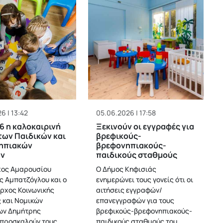
6 | 13:42
05.06.2026 | 17:58
/6 η καλοκαιρινή
Ξεκινούν οι εγγραφές για
των Παιδικών και
βρεφικούς-
ηπιακών
βρεφονηπιακούς-
ν
παιδικούς σταθμούς
χος Αμαρουσίου
Ο Δήμος Κηφισιάς
 Αμπατζόγλου και ο
ενημερώνει τους γονείς ότι οι
ρχος Κοινωνικής
αιτήσεις εγγραφών/
ς και Νομικών
επανεγγραφών για τους
ων Δημήτρης
βρεφικούς-βρεφονηπιακούς-
προσκαλούν τους
παιδικούς σταθμούς του