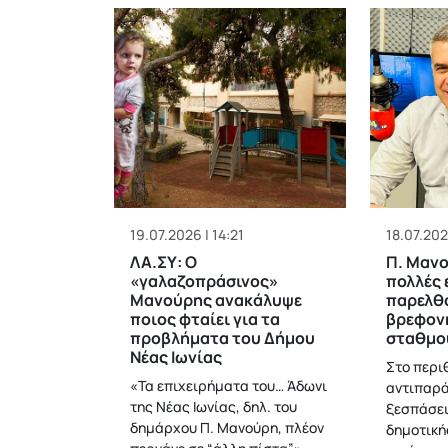
19.07.2026 | 14:21
18.07.202
ΛΑ.ΣΥ: Ο
Π. Μαν
«γαλαζοπράσινος»
πολλές 
Μανούρης ανακάλυψε
παρελθό
ποιος φταίει για τα
βρεφον
προβλήματα του Δήμου
σταθμο
Νέας Ιωνίας
Στο περι
«Τα επιχειρήματα του… Άδωνι
αντιπαρά
της Νέας Ιωνίας, δηλ. του
ξεσπάσει
δημάρχου Π. Μανούρη, πλέον
δημοτική