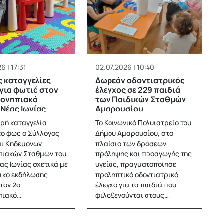
6 | 17:31
02.07.2026 | 10:40
 καταγγελίες
Δωρεάν οδοντιατρικός
για φωτιά στον
έλεγχος σε 229 παιδιά
φονηπιακό
των Παιδικών Σταθμών
Νέας Ιωνίας
Αμαρουσίου
ρή καταγγελία
Το Κοινωνικό Πολυιατρείο του
το φως ο Σύλλογος
Δήμου Αμαρουσίου, στο
αι Κηδεμόνων
πλαίσιο των δράσεων
πιακών Σταθμών του
πρόληψης και προαγωγής της
ας Ιωνίας σχετικά με
υγείας, πραγματοποίησε
ικό εκδήλωσης
προληπτικό οδοντιατρικό
τον 2ο
έλεγχο για τα παιδιά που
πιακό…
φιλοξενούνται στους…