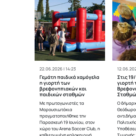
22.06.2026 | 14:23
12.06.202
Γεμάτη παιδικά χαμόγελα
Στις 19
η γιορτή των
γιορτή 
βρεφονηπιακών και
Βρεφον
παιδικών σταθμών
Σταθμώ
Με πρωταγωνιστές τα
Ο δήμαρ
Μαρουσιωτάκια
Θεόδωρος
πραγματοποιήθηκε την
αντιδήμα
Παρασκευή 19 Ιουνίου, στον
Πολιτική
χώρο του Arena Soccer Club, η
Υποθέσε
καθιερωμένη καλοκαιρινή
Σμυρνής 