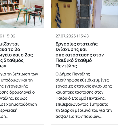
6 | 15:02
27.07.2026 | 15:48
μίζονται
Εργασίες στατικής
ακά το 2ο
ενίσχυσης και
γείο και ο 2ος
αποκατάστασης στον
ός Σταθμός
Παιδικό Σταθμό
ίων
Πεντέλης
 για τη βελτίωση των
Ο Δήμος Πεντέλης
 υποδομών και τη
ολοκλήρωσε εξειδικευμένες
ης ενεργειακής
εργασίες στατικής ενίσχυσης
σης δρομολογεί ο
και αποκατάστασης στον
ντέλης, καθώς
Παιδικό Σταθμό Πεντέλης,
ισε χρηματοδότηση
επιβεβαιώνοντας έμπρακτα
νεργειακή
τη διαρκή μέριμνά του για την
ιση…
ασφάλεια των παιδιών…