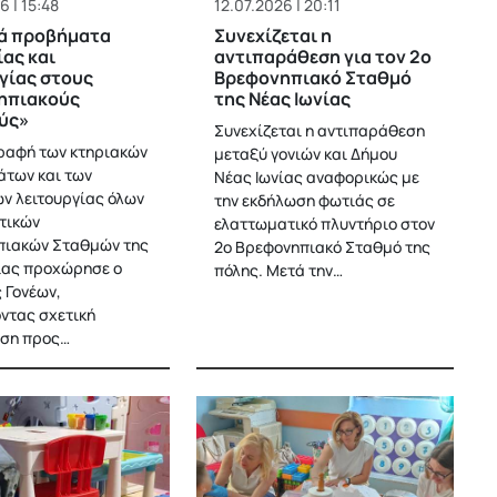
6 | 15:48
12.07.2026 | 20:11
ά προβήματα
Συνεχίζεται η
ας και
αντιπαράθεση για τον 2ο
γίας στους
Βρεφονηπιακό Σταθμό
ηπιακούς
της Νέας Ιωνίας
ύς»
Συνεχίζεται η αντιπαράθεση
ραφή των κτηριακών
μεταξύ γονιών και Δήμου
των και των
Νέας Ιωνίας αναφορικώς με
ν λειτουργίας όλων
την εκδήλωση φωτιάς σε
τικών
ελαττωματικό πλυντήριο στον
πιακών Σταθμών της
2ο Βρεφονηπιακό Σταθμό της
ίας προχώρησε ο
πόλης. Μετά την…
 Γονέων,
ντας σχετική
ωση προς…