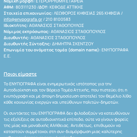
Νομική μορφή:
ΕΤΕΡΟΡΡΥΘΜΗ ΕΤΑΙΡΕΙΑ
ΑΦΜ:
803111230 /
ΔΟΥ:
ΚΕΦΟΔΕ ΑΤΤΙΚΗΣ
Στοιχεία επικοινωνίας:
ΛΕΩΦΟΡΟΣ ΚΗΦΙΣΙΑΣ 265 ΚΗΦΙΣΙΑ /
info@enypografa.gr
/ 210 8100583
Ιδιοκτήτης:
ΑΘΑΝΑΣΙΟΣ ΣΤΑΘΟΠΟΥΛΟΣ
Νόμιμος εκπρόσωπος:
ΑΘΑΝΑΣΙΟΣ ΣΤΑΘΟΠΟΥΛΟΣ
Διευθυντής:
ΑΘΑΝΑΣΙΟΣ ΣΤΑΘΟΠΟΥΛΟΣ
Διευθυντής Σύνταξης:
ΔΗΜΗΤΡΑ ΣΚΕΝΤΖΟΥ
Επωνυμία του ονόματος τομέα (domain name):
ΕΝΥΠΟΓΡΑΦΑ
Ε.Ε.
Ποιοι είμαστε
Το ΕΝΥΠΟΓΡΑΦΑ είναι ενημερωτικός ιστότοπος για την
Αυτοδιοίκηση και τον Βόρειο Τομέα Αττικής, που πιστεύει ότι η
ενυπόγραφη και με άποψη δημοσίευση αποτελεί τον θεμέλιο λίθο
κάθε κοινωνίας ενεργών και υπεύθυνων πολιτών-δημοτών.
Οι συντάκτες του ΕΝΥΠΟΓΡΑΦΑ δεν φιλοδοξούν να κατευθύνουν
τις εξελίξεις σε αυτοδιοικητικό επίπεδο, ούτε να γίνουν φορείς
της μίας και μοναδικής Αλήθειας. Αντιθέτως, επιθυμούν να
καταστούν συμμέτοχοι στη συν-διαμόρφωση μιας καλύτερης