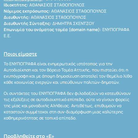
Ιδιοκτήτης:
ΑΘΑΝΑΣΙΟΣ ΣΤΑΘΟΠΟΥΛΟΣ
Νόμιμος εκπρόσωπος:
ΑΘΑΝΑΣΙΟΣ ΣΤΑΘΟΠΟΥΛΟΣ
Διευθυντής:
ΑΘΑΝΑΣΙΟΣ ΣΤΑΘΟΠΟΥΛΟΣ
Διευθυντής Σύνταξης:
ΔΗΜΗΤΡΑ ΣΚΕΝΤΖΟΥ
Επωνυμία του ονόματος τομέα (domain name):
ΕΝΥΠΟΓΡΑΦΑ
Ε.Ε.
Ποιοι είμαστε
Το ΕΝΥΠΟΓΡΑΦΑ είναι ενημερωτικός ιστότοπος για την
Αυτοδιοίκηση και τον Βόρειο Τομέα Αττικής, που πιστεύει ότι η
ενυπόγραφη και με άποψη δημοσίευση αποτελεί τον θεμέλιο λίθο
κάθε κοινωνίας ενεργών και υπεύθυνων πολιτών-δημοτών.
Οι συντάκτες του ΕΝΥΠΟΓΡΑΦΑ δεν φιλοδοξούν να κατευθύνουν
τις εξελίξεις σε αυτοδιοικητικό επίπεδο, ούτε να γίνουν φορείς
της μίας και μοναδικής Αλήθειας. Αντιθέτως, επιθυμούν να
καταστούν συμμέτοχοι στη συν-διαμόρφωση μιας καλύτερης
καθημερινότητας σε τοπικό επίπεδο.
Προβληθείτε στο «Ε»