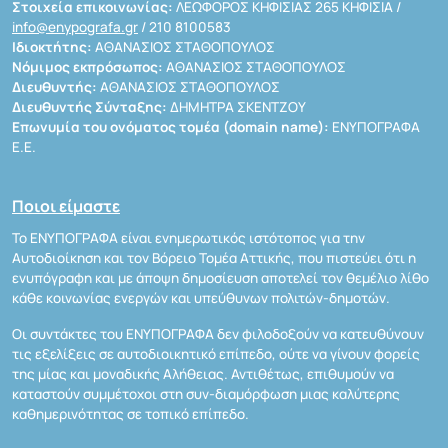
Στοιχεία επικοινωνίας:
ΛΕΩΦΟΡΟΣ ΚΗΦΙΣΙΑΣ 265 ΚΗΦΙΣΙΑ /
info@enypografa.gr
/ 210 8100583
Ιδιοκτήτης:
ΑΘΑΝΑΣΙΟΣ ΣΤΑΘΟΠΟΥΛΟΣ
Νόμιμος εκπρόσωπος:
ΑΘΑΝΑΣΙΟΣ ΣΤΑΘΟΠΟΥΛΟΣ
Διευθυντής:
ΑΘΑΝΑΣΙΟΣ ΣΤΑΘΟΠΟΥΛΟΣ
Διευθυντής Σύνταξης:
ΔΗΜΗΤΡΑ ΣΚΕΝΤΖΟΥ
Επωνυμία του ονόματος τομέα (domain name):
ΕΝΥΠΟΓΡΑΦΑ
Ε.Ε.
Ποιοι είμαστε
Το ΕΝΥΠΟΓΡΑΦΑ είναι ενημερωτικός ιστότοπος για την
Αυτοδιοίκηση και τον Βόρειο Τομέα Αττικής, που πιστεύει ότι η
ενυπόγραφη και με άποψη δημοσίευση αποτελεί τον θεμέλιο λίθο
κάθε κοινωνίας ενεργών και υπεύθυνων πολιτών-δημοτών.
Οι συντάκτες του ΕΝΥΠΟΓΡΑΦΑ δεν φιλοδοξούν να κατευθύνουν
τις εξελίξεις σε αυτοδιοικητικό επίπεδο, ούτε να γίνουν φορείς
της μίας και μοναδικής Αλήθειας. Αντιθέτως, επιθυμούν να
καταστούν συμμέτοχοι στη συν-διαμόρφωση μιας καλύτερης
καθημερινότητας σε τοπικό επίπεδο.