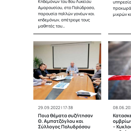
Κηδεμόνων του 8ου Λυκείου
υπηρεσία
Αμαρουσίου, στο Πολύδροσο,
προχωρά
παρουσία πολλών γονέων και
μικρών κ
κηδεμόνων, απέτρεψε τους
μαθητές του…
29.09.2022 | 17:38
08.06.202
Ποια θέματα συζήτησαν
Κατασκ
Θ. Αμπατζόγλου και
ομβρίω
Σύλλογος Πολυδρόσου
– Κυκλο