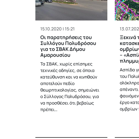
15.10.2020 | 15:21
13.07.202
Οι παρατηρήσεις του
Ξεκινά 
Συλλόγου Πολυδρόσου
κατασκ
για το ΣΒΑΚ Δήμου
ομβρίω
Αμαρουσίου
– «Ασπί
πλημμυ
Τα ΣΒΑΚ, χωρίς επίσημες
Ασπίδα γ
τεχνικές οδηγίες, σε όποια
του Πολυ
κατεύθυνση και να κινηθούν
ολόκληρο
αποτελούν πεδίο
απέναντι
θεωρητικολογίας, σημειώνει
φαινόμεν
ο Σύλλογος Πολυδρόσου, για
έργο κατ
να προσθέσει ότι βεβαίως
ομβρίων 
πρέπει…