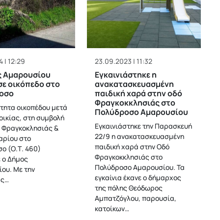
4 | 12:29
23.09.2023 | 11:32
ς Αμαρουσίου
Εγκαινιάστηκε η
ε οικόπεδο στο
ανακατασκευασμένη
οσο
παιδική χαρά στην οδό
Φραγκοκκλησιάς στο
ότητα οικοπέδου μετά
Πολύδροσο Αμαρουσίου
οικίας, στη συμβολή
Εγκαινιάστηκε την Παρασκευή
 Φραγκοκλησιάς &
22/9 η ανακατασκευασμένη
αρίου στο
παιδική χαρά στην Οδό
ο (Ο.Τ. 460)
Φραγκοκκλησιάς στο
 ο Δήμος
Πολύδροσο Αμαρουσίου. Τα
ου. Με την
εγκαίνια έκανε ο δήμαρχος
ας…
της πόλης Θεόδωρος
Αμπατζόγλου, παρουσία,
κατοίκων…