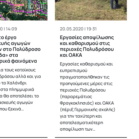
0 | 14:09
20.05.2020 | 19:31
το έργο
Εργασίες αποψίλωσης
ευής αγωγών
και καθαρισμού στις
ν στο Πολύδροσο
περιοχές Πολυδρόσου
δα» στα
και ΟΑΚΑ
ρικά φαινόμενα
Εργασίες καθαρισμού και
ια τους κατοίκους
ευπρεπισμού
δρόσου αλλά και για
πραγματοποιήθηκαν τις
 το Χαλάνδρι
προηγούμενες μέρες στις
 στα πλημμυρικά
περιοχές Πολυδρόσου
α θα αποτελέσει το
(παραρεμάτιος
ασκευής αγωγών
Φραγκοκλησιάς) και ΟΑΚΑ
που ξεκινά…
(πέριξ Γερμανικής σχολής)
για την ταχύτερη και
αποτελεσματικότερη
αποψίλωση των…