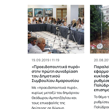
19.09.2019 | 11:19
20.08.201
«Προειδοποιητικά πυρά»
Παραλεί
στην πρώτη συνεδρίαση
εφαρμο
του Δημοτικού
κυκλοφ
Συμβουλίου Αμαρουσίου
ρυθμίσ
Πολύδρ
Με «προειδοποιητικά πυρά»,
επισημα
κυρίως μεταξύ του δημάρχου
Το θέμα 
Θεόδωρου Αμπατζόγλου και
ρυθμίσεω
τους επικεφαλής της
Πολύδροσ
δεύτερης σε δύναμη