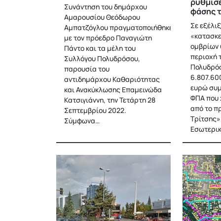
ρυθμίσε
Συνάντηση του δημάρχου
φάσης τ
Αμαρουσίου Θεόδωρου
Σε εξέλιξ
Αμπατζόγλου πραγματοποιήθηκε
«κατασκ
με τον πρόεδρο Παναγιώτη
ομβρίων 
Πάντο και τα μέλη του
περιοχή 
Συλλόγου Πολυδρόσου,
Πολυδρόσ
παρουσία του
6.807.60
αντιδημάρχου Καθαριότητας
ευρώ συ
και Ανακύκλωσης Επαμεινώδα
ΦΠΑ που 
Κατσιγιάννη, την Τετάρτη 28
από το π
Σεπτεμβρίου 2022.
Τρίτσης»
Σύμφωνα…
Εσωτερι