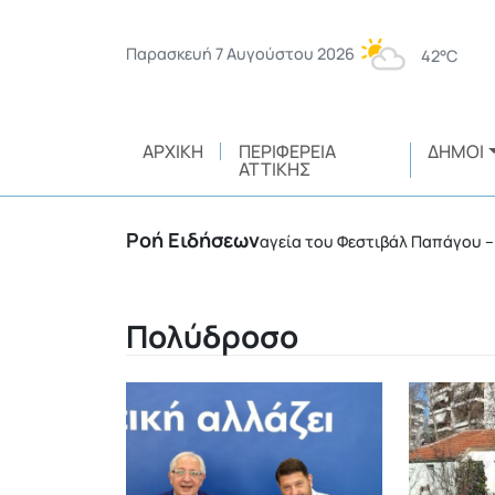
Παρασκευή 7 Αυγούστου 2026
42°C
ΑΡΧΙΚΉ
ΠΕΡΙΦΈΡΕΙΑ
ΔΉΜΟΙ
ΑΤΤΙΚΉΣ
Ροή Ειδήσεων
υθύνης
Η μαγεία του Φεστιβάλ Παπάγου – Χολαργού
•
Πολύδροσο