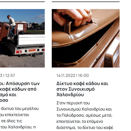
3 | 12:57
14.11.2022 | 16:00
ρι: Απόσυρση των
Δίκτυο καφέ κάδου και
καφέ κάδων από
στον Συνοικισμό
σμό και
Χαλανδρίου
οσο
Στην περιοχή του
 δίκτυο του μεγάλου
Συνοικισμού Χαλανδρίου και
ου επεκτείνεται
το Πολύδροσο, αμέσως μετά,
σε όλες τις
επεκτείνεται το επόμενο
 του Χαλανδρίου, η
διάστημα, το δίκτυο του καφέ