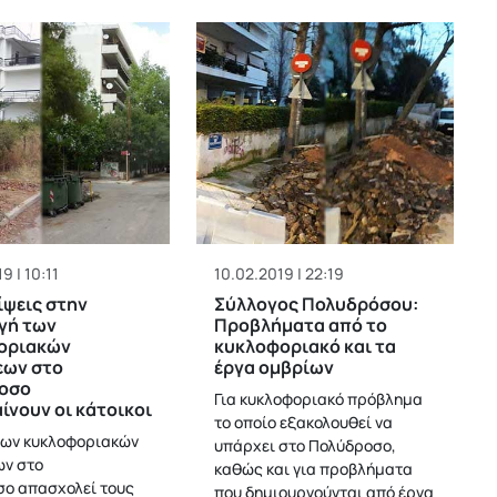
9 | 10:11
10.02.2019 | 22:19
ψεις στην
Σύλλογος Πολυδρόσου:
γή των
Προβλήματα από το
οριακών
κυκλοφοριακό και τα
εων στο
έργα ομβρίων
οσο
Για κυκλοφοριακό πρόβλημα
ίνουν οι κάτοικοι
το οποίο εξακολουθεί να
των κυκλοφοριακών
υπάρχει στο Πολύδροσο,
ν στο
καθώς και για προβλήματα
ο απασχολεί τους
που δημιουργούνται από έργα