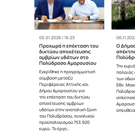
05.01.2026 | 16:23
06.11.202
Προχωρά η επέκταση του
Ο Δήμο
δικτύου αποχέτευσης
απέκτησ
ομβρίων υδάτων στο
Πολύδρ
Πολύδροσο Αμαρουσίου
Την κυρι
Εγκρίθηκε η προγραμματική
παλαιάς 
σύμβαση μεταξύ
των οδών
Περιφέρειας Αττικής και
Εθν. Μακ
Δήμου Αμαρουσίου για
Πολύδροσ
την επέκταση του δικτύου
απέκτησε
αποχέτευσης ομβρίων
Αμαρουσί
υδάτων στην ανατολική ζώνη
απευθεί
του Πολυδρόσου, συνολικού
προϋπολογισμού 753.920
ευρώ. Το έργο…