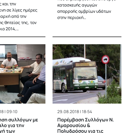
 και την
κατασκευής αγωγών
νη σε λίγες ημέρες
απορροής ομβρίων υδάτων
 αρχή από την
στην περιοχή…
ς θητείας της, τον
ιο 2014,…
8 | 09:10
29.08.2018 | 18:54
ηση συλλόγων με
Παρέμβαση Συλλόγων Ν.
αλο για την
Αμαρουσίου &
γή των
Πολυδρόσου για τις