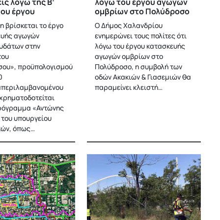
ις λόγω της Β’
λόγω του έργου αγωγών
ου έργου
ομβρίων στο Πολύδροσο
η βρίσκεται το έργο
Ο Δήμος Χαλανδρίου
ευής αγωγών
ενημερώνει τους πολίτες ότι
υδάτων στην
λόγω του έργου κατασκευής
του
αγωγών ομβρίων στο
ου», προϋπολογισμού
Πολύδροσο, η συμβολή των
0
οδών Ακακιών & Γιασεμιών θα
μπεριλαμβανομένου
παραμείνει κλειστή…
χρηματοδοτείται
ρόγραμμα «Αντώνης
 του υπουργείου
κών, όπως…