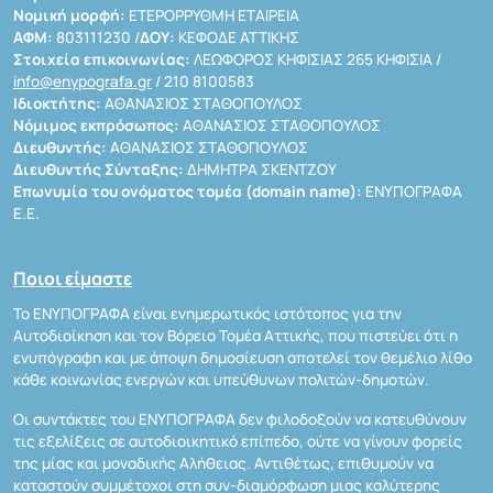
Νομική μορφή:
ΕΤΕΡΟΡΡΥΘΜΗ ΕΤΑΙΡΕΙΑ
ΑΦΜ:
803111230 /
ΔΟΥ:
ΚΕΦΟΔΕ ΑΤΤΙΚΗΣ
Στοιχεία επικοινωνίας:
ΛΕΩΦΟΡΟΣ ΚΗΦΙΣΙΑΣ 265 ΚΗΦΙΣΙΑ /
info@enypografa.gr
/ 210 8100583
Ιδιοκτήτης:
ΑΘΑΝΑΣΙΟΣ ΣΤΑΘΟΠΟΥΛΟΣ
Νόμιμος εκπρόσωπος:
ΑΘΑΝΑΣΙΟΣ ΣΤΑΘΟΠΟΥΛΟΣ
Διευθυντής:
ΑΘΑΝΑΣΙΟΣ ΣΤΑΘΟΠΟΥΛΟΣ
Διευθυντής Σύνταξης:
ΔΗΜΗΤΡΑ ΣΚΕΝΤΖΟΥ
Επωνυμία του ονόματος τομέα (domain name):
ΕΝΥΠΟΓΡΑΦΑ
Ε.Ε.
Ποιοι είμαστε
Το ΕΝΥΠΟΓΡΑΦΑ είναι ενημερωτικός ιστότοπος για την
Αυτοδιοίκηση και τον Βόρειο Τομέα Αττικής, που πιστεύει ότι η
ενυπόγραφη και με άποψη δημοσίευση αποτελεί τον θεμέλιο λίθο
κάθε κοινωνίας ενεργών και υπεύθυνων πολιτών-δημοτών.
Οι συντάκτες του ΕΝΥΠΟΓΡΑΦΑ δεν φιλοδοξούν να κατευθύνουν
τις εξελίξεις σε αυτοδιοικητικό επίπεδο, ούτε να γίνουν φορείς
της μίας και μοναδικής Αλήθειας. Αντιθέτως, επιθυμούν να
καταστούν συμμέτοχοι στη συν-διαμόρφωση μιας καλύτερης