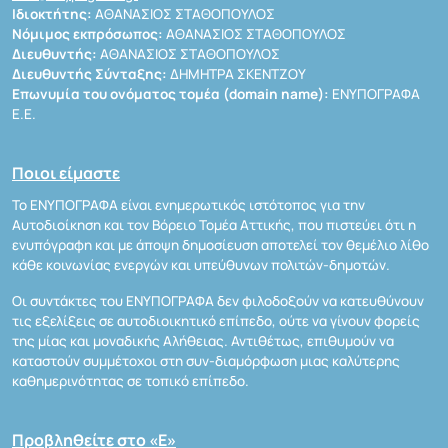
Ιδιοκτήτης:
ΑΘΑΝΑΣΙΟΣ ΣΤΑΘΟΠΟΥΛΟΣ
Νόμιμος εκπρόσωπος:
ΑΘΑΝΑΣΙΟΣ ΣΤΑΘΟΠΟΥΛΟΣ
Διευθυντής:
ΑΘΑΝΑΣΙΟΣ ΣΤΑΘΟΠΟΥΛΟΣ
Διευθυντής Σύνταξης:
ΔΗΜΗΤΡΑ ΣΚΕΝΤΖΟΥ
Επωνυμία του ονόματος τομέα (domain name):
ΕΝΥΠΟΓΡΑΦΑ
Ε.Ε.
Ποιοι είμαστε
Το ΕΝΥΠΟΓΡΑΦΑ είναι ενημερωτικός ιστότοπος για την
Αυτοδιοίκηση και τον Βόρειο Τομέα Αττικής, που πιστεύει ότι η
ενυπόγραφη και με άποψη δημοσίευση αποτελεί τον θεμέλιο λίθο
κάθε κοινωνίας ενεργών και υπεύθυνων πολιτών-δημοτών.
Οι συντάκτες του ΕΝΥΠΟΓΡΑΦΑ δεν φιλοδοξούν να κατευθύνουν
τις εξελίξεις σε αυτοδιοικητικό επίπεδο, ούτε να γίνουν φορείς
της μίας και μοναδικής Αλήθειας. Αντιθέτως, επιθυμούν να
καταστούν συμμέτοχοι στη συν-διαμόρφωση μιας καλύτερης
καθημερινότητας σε τοπικό επίπεδο.
Προβληθείτε στο «Ε»