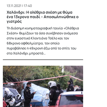
13.11.2021 | 17:40
Χαλάνδρι: Η ολέθρια σχέση με θύμα
ένα 13χρονο παιδί – Αποσωληνώθηκε ο
γιατρός
Τη διάσημη κινηματογραφική ταινία «Ολέθρια
Σχέση» θυμίζουν τα όσα συνέβησαν ανάμεσα
στην εικαστικό Κλοντιάνα Τσέλο και τον
68χρονο οφθαλμίατρο, τον οποίο
πυροβόλησε η 49χρονη έξω από το σπίτι του
στο Χαλάνδρι μπροστά…