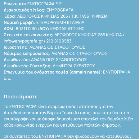
Επωνυμία:
ΕΝΥΠΟΓΡΑΦΑ Ε.Ε.
Διακριτικός τίτλος:
ENYPOGRAFA
Έδρα:
ΛΕΩΦΟΡΟΣ ΚΗΦΙΣΙΑΣ 265 / Τ.Κ. 14561 ΚΗΦΙΣΙΑ
Νομική μορφή:
ΕΤΕΡΟΡΡΥΘΜΗ ΕΤΑΙΡΕΙΑ
ΑΦΜ:
803111230 /
ΔΟΥ:
ΚΕΦΟΔΕ ΑΤΤΙΚΗΣ
Στοιχεία επικοινωνίας:
ΛΕΩΦΟΡΟΣ ΚΗΦΙΣΙΑΣ 265 ΚΗΦΙΣΙΑ /
info@enypografa.gr
/ 210 8100583
Ιδιοκτήτης:
ΑΘΑΝΑΣΙΟΣ ΣΤΑΘΟΠΟΥΛΟΣ
Νόμιμος εκπρόσωπος:
ΑΘΑΝΑΣΙΟΣ ΣΤΑΘΟΠΟΥΛΟΣ
Διευθυντής:
ΑΘΑΝΑΣΙΟΣ ΣΤΑΘΟΠΟΥΛΟΣ
Διευθυντής Σύνταξης:
ΔΗΜΗΤΡΑ ΣΚΕΝΤΖΟΥ
Επωνυμία του ονόματος τομέα (domain name):
ΕΝΥΠΟΓΡΑΦΑ
Ε.Ε.
Ποιοι είμαστε
Το ΕΝΥΠΟΓΡΑΦΑ είναι ενημερωτικός ιστότοπος για την
Αυτοδιοίκηση και τον Βόρειο Τομέα Αττικής, που πιστεύει ότι η
ενυπόγραφη και με άποψη δημοσίευση αποτελεί τον θεμέλιο λίθο
κάθε κοινωνίας ενεργών και υπεύθυνων πολιτών-δημοτών.
Οι συντάκτες του ΕΝΥΠΟΓΡΑΦΑ δεν φιλοδοξούν να κατευθύνουν