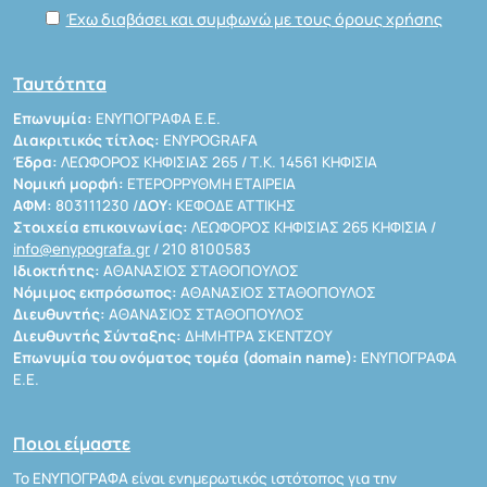
Έχω διαβάσει και συμφωνώ με τους όρους χρήσης
Ταυτότητα
Επωνυμία:
ΕΝΥΠΟΓΡΑΦΑ Ε.Ε.
Διακριτικός τίτλος:
ENYPOGRAFA
Έδρα:
ΛΕΩΦΟΡΟΣ ΚΗΦΙΣΙΑΣ 265 / Τ.Κ. 14561 ΚΗΦΙΣΙΑ
Νομική μορφή:
ΕΤΕΡΟΡΡΥΘΜΗ ΕΤΑΙΡΕΙΑ
ΑΦΜ:
803111230 /
ΔΟΥ:
ΚΕΦΟΔΕ ΑΤΤΙΚΗΣ
Στοιχεία επικοινωνίας:
ΛΕΩΦΟΡΟΣ ΚΗΦΙΣΙΑΣ 265 ΚΗΦΙΣΙΑ /
info@enypografa.gr
/ 210 8100583
Ιδιοκτήτης:
ΑΘΑΝΑΣΙΟΣ ΣΤΑΘΟΠΟΥΛΟΣ
Νόμιμος εκπρόσωπος:
ΑΘΑΝΑΣΙΟΣ ΣΤΑΘΟΠΟΥΛΟΣ
Διευθυντής:
ΑΘΑΝΑΣΙΟΣ ΣΤΑΘΟΠΟΥΛΟΣ
Διευθυντής Σύνταξης:
ΔΗΜΗΤΡΑ ΣΚΕΝΤΖΟΥ
Επωνυμία του ονόματος τομέα (domain name):
ΕΝΥΠΟΓΡΑΦΑ
Ε.Ε.
Ποιοι είμαστε
Το ΕΝΥΠΟΓΡΑΦΑ είναι ενημερωτικός ιστότοπος για την