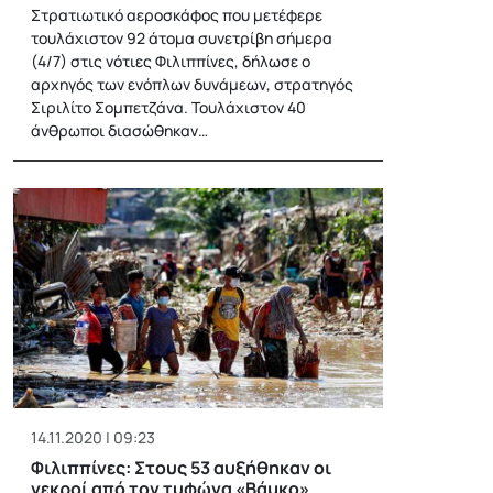
Στρατιωτικό αεροσκάφος που μετέφερε
τουλάχιστον 92 άτομα συνετρίβη σήμερα
(4/7) στις νότιες Φιλιππίνες, δήλωσε ο
αρχηγός των ενόπλων δυνάμεων, στρατηγός
Σιριλίτο Σομπετζάνα. Τουλάχιστον 40
άνθρωποι διασώθηκαν…
14.11.2020 | 09:23
Φιλιππίνες: Στους 53 αυξήθηκαν οι
νεκροί από τον τυφώνα «Βάμκο»