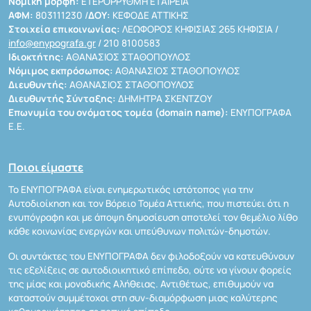
Νομική μορφή:
ΕΤΕΡΟΡΡΥΘΜΗ ΕΤΑΙΡΕΙΑ
ΑΦΜ:
803111230 /
ΔΟΥ:
ΚΕΦΟΔΕ ΑΤΤΙΚΗΣ
Στοιχεία επικοινωνίας:
ΛΕΩΦΟΡΟΣ ΚΗΦΙΣΙΑΣ 265 ΚΗΦΙΣΙΑ /
info@enypografa.gr
/ 210 8100583
Ιδιοκτήτης:
ΑΘΑΝΑΣΙΟΣ ΣΤΑΘΟΠΟΥΛΟΣ
Νόμιμος εκπρόσωπος:
ΑΘΑΝΑΣΙΟΣ ΣΤΑΘΟΠΟΥΛΟΣ
Διευθυντής:
ΑΘΑΝΑΣΙΟΣ ΣΤΑΘΟΠΟΥΛΟΣ
Διευθυντής Σύνταξης:
ΔΗΜΗΤΡΑ ΣΚΕΝΤΖΟΥ
Επωνυμία του ονόματος τομέα (domain name):
ΕΝΥΠΟΓΡΑΦΑ
Ε.Ε.
Ποιοι είμαστε
Το ΕΝΥΠΟΓΡΑΦΑ είναι ενημερωτικός ιστότοπος για την
Αυτοδιοίκηση και τον Βόρειο Τομέα Αττικής, που πιστεύει ότι η
ενυπόγραφη και με άποψη δημοσίευση αποτελεί τον θεμέλιο λίθο
κάθε κοινωνίας ενεργών και υπεύθυνων πολιτών-δημοτών.
Οι συντάκτες του ΕΝΥΠΟΓΡΑΦΑ δεν φιλοδοξούν να κατευθύνουν
τις εξελίξεις σε αυτοδιοικητικό επίπεδο, ούτε να γίνουν φορείς
της μίας και μοναδικής Αλήθειας. Αντιθέτως, επιθυμούν να
καταστούν συμμέτοχοι στη συν-διαμόρφωση μιας καλύτερης