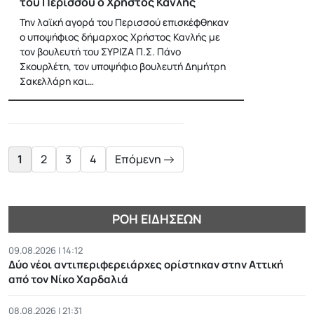
του Περισσού ο Χρήστος Κανλής
Την λαϊκή αγορά του Περισσού επισκέφθηκαν
ο υποψήφιος δήμαρχος Χρήστος Κανλής με
τον βουλευτή του ΣΥΡΙΖΑ Π.Σ. Πάνο
Σκουρλέτη, τον υποψήφιο βουλευτή Δημήτρη
Σακελλάρη και…
Posts
pagination
1
2
3
4
Επόμενη
ΡΟΉ ΕΙΔΉΣΕΩΝ
09.08.2026 | 14:12
Δύο νέοι αντιπεριφερειάρχες ορίστηκαν στην Αττική
από τον Νίκο Χαρδαλιά
08.08.2026 | 21:31