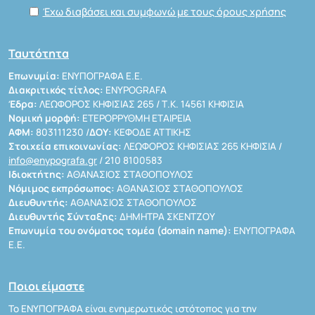
Έχω διαβάσει και συμφωνώ με τους όρους χρήσης
Ταυτότητα
Επωνυμία:
ΕΝΥΠΟΓΡΑΦΑ Ε.Ε.
Διακριτικός τίτλος:
ENYPOGRAFA
Έδρα:
ΛΕΩΦΟΡΟΣ ΚΗΦΙΣΙΑΣ 265 / Τ.Κ. 14561 ΚΗΦΙΣΙΑ
Νομική μορφή:
ΕΤΕΡΟΡΡΥΘΜΗ ΕΤΑΙΡΕΙΑ
ΑΦΜ:
803111230 /
ΔΟΥ:
ΚΕΦΟΔΕ ΑΤΤΙΚΗΣ
Στοιχεία επικοινωνίας:
ΛΕΩΦΟΡΟΣ ΚΗΦΙΣΙΑΣ 265 ΚΗΦΙΣΙΑ /
info@enypografa.gr
/ 210 8100583
Ιδιοκτήτης:
ΑΘΑΝΑΣΙΟΣ ΣΤΑΘΟΠΟΥΛΟΣ
Νόμιμος εκπρόσωπος:
ΑΘΑΝΑΣΙΟΣ ΣΤΑΘΟΠΟΥΛΟΣ
Διευθυντής:
ΑΘΑΝΑΣΙΟΣ ΣΤΑΘΟΠΟΥΛΟΣ
Διευθυντής Σύνταξης:
ΔΗΜΗΤΡΑ ΣΚΕΝΤΖΟΥ
Επωνυμία του ονόματος τομέα (domain name):
ΕΝΥΠΟΓΡΑΦΑ
Ε.Ε.
Ποιοι είμαστε
Το ΕΝΥΠΟΓΡΑΦΑ είναι ενημερωτικός ιστότοπος για την