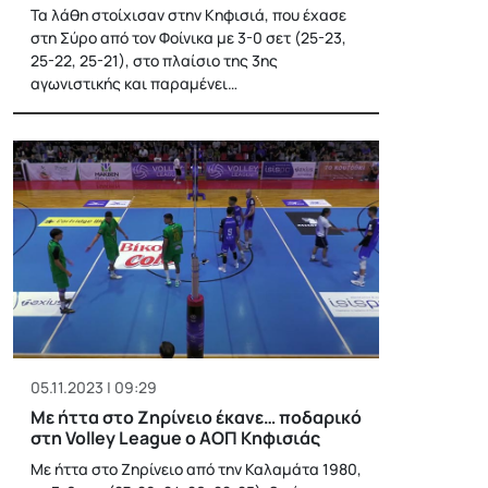
Τα λάθη στοίχισαν στην Κηφισιά, που έχασε
στη Σύρο από τον Φοίνικα με 3-0 σετ (25-23,
25-22, 25-21), στο πλαίσιο της 3ης
αγωνιστικής και παραμένει…
05.11.2023 | 09:29
Με ήττα στο Ζηρίνειο έκανε… ποδαρικό
στη Volley League ο ΑΟΠ Κηφισιάς
Με ήττα στο Ζηρίνειο από την Καλαμάτα 1980,