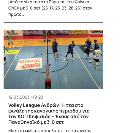
μετά τη νίκη του στη Σύρο επί του Φοίνικα
ΟΝΕΧ με 3-0 σετ (25-17, 25-23, 28-26) στον
πρώτο…
12.03.2023 | 19:29
Volley League Ανδρών: Ήττα στο
φινάλε της κανονικής περιόδου για
τον ΑΟΠ Κηφισιάς – Έχασε από τον
Παναθηναϊκό με 3-0 σετ
Με ήττα έκλεισε η «αυλαία» της κανονικής