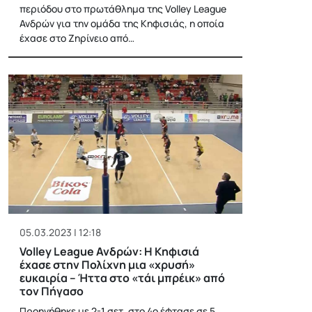
περιόδου στο πρωτάθλημα της Volley League
Ανδρών για την ομάδα της Κηφισιάς, η οποία
έχασε στο Ζηρίνειο από…
05.03.2023 | 12:18
Volley League Ανδρών: Η Κηφισιά
έχασε στην Πολίχνη μια «χρυσή»
ευκαιρία – Ήττα στο «τάι μπρέικ» από
τον Πήγασο
Προηγήθηκε με 2-1 σετ, στο 4ο έφτασε σε 5