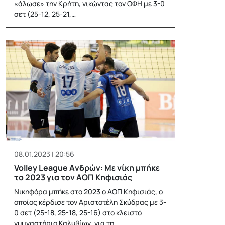
«άλωσε» την Κρήτη, νικώντας τον ΟΦΗ με 3-0
σετ (25-12, 25-21,…
08.01.2023 | 20:56
Volley League Aνδρών: Με νίκη μπήκε
το 2023 για τον ΑΟΠ Κηφισιάς
Νικηφόρα μπήκε στο 2023 ο ΑΟΠ Κηφισιάς, ο
οποίος κέρδισε τον Αριστοτέλη Σκύδρας με 3-
0 σετ (25-18, 25-18, 25-16) στο κλειστό
γυμναστήριο Καλυβίων, για τη…