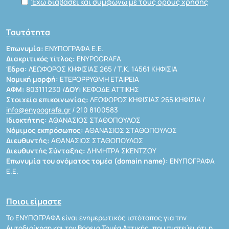
Έχω διαβάσει και συμφωνώ με τους όρους χρήσης
Ταυτότητα
Επωνυμία:
ΕΝΥΠΟΓΡΑΦΑ Ε.Ε.
Διακριτικός τίτλος:
ENYPOGRAFA
Έδρα:
ΛΕΩΦΟΡΟΣ ΚΗΦΙΣΙΑΣ 265 / Τ.Κ. 14561 ΚΗΦΙΣΙΑ
Νομική μορφή:
ΕΤΕΡΟΡΡΥΘΜΗ ΕΤΑΙΡΕΙΑ
ΑΦΜ:
803111230 /
ΔΟΥ:
ΚΕΦΟΔΕ ΑΤΤΙΚΗΣ
Στοιχεία επικοινωνίας:
ΛΕΩΦΟΡΟΣ ΚΗΦΙΣΙΑΣ 265 ΚΗΦΙΣΙΑ /
info@enypografa.gr
/ 210 8100583
Ιδιοκτήτης:
ΑΘΑΝΑΣΙΟΣ ΣΤΑΘΟΠΟΥΛΟΣ
Νόμιμος εκπρόσωπος:
ΑΘΑΝΑΣΙΟΣ ΣΤΑΘΟΠΟΥΛΟΣ
Διευθυντής:
ΑΘΑΝΑΣΙΟΣ ΣΤΑΘΟΠΟΥΛΟΣ
Διευθυντής Σύνταξης:
ΔΗΜΗΤΡΑ ΣΚΕΝΤΖΟΥ
Επωνυμία του ονόματος τομέα (domain name):
ΕΝΥΠΟΓΡΑΦΑ
Ε.Ε.
Ποιοι είμαστε
Το ΕΝΥΠΟΓΡΑΦΑ είναι ενημερωτικός ιστότοπος για την
Αυτοδιοίκηση και τον Βόρειο Τομέα Αττικής, που πιστεύει ότι η