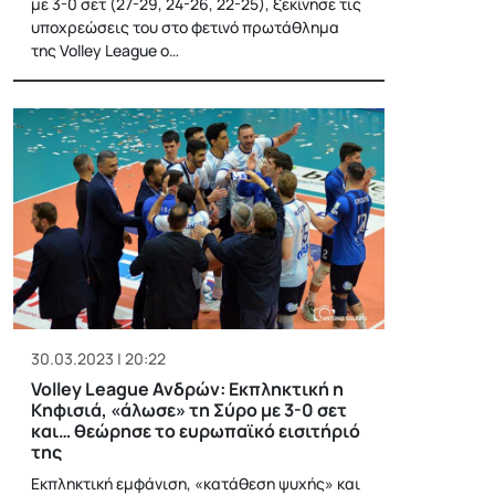
με 3-0 σετ (27-29, 24-26, 22-25), ξεκίνησε τις
υποχρεώσεις του στο φετινό πρωτάθλημα
της Volley League ο…
30.03.2023 | 20:22
Volley League Ανδρών: Εκπληκτική η
Κηφισιά, «άλωσε» τη Σύρο με 3-0 σετ
και… θεώρησε το ευρωπαϊκό εισιτήριό
της
Εκπληκτική εμφάνιση, «κατάθεση ψυχής» και