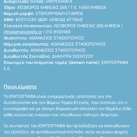
Διακριτικός τίτλος:
ENYPOGRAFA
Έδρα:
ΛΕΩΦΟΡΟΣ ΚΗΦΙΣΙΑΣ 265 / Τ.Κ. 14561 ΚΗΦΙΣΙΑ
Νομική μορφή:
ΕΤΕΡΟΡΡΥΘΜΗ ΕΤΑΙΡΕΙΑ
ΑΦΜ:
803111230 /
ΔΟΥ:
ΚΕΦΟΔΕ ΑΤΤΙΚΗΣ
Στοιχεία επικοινωνίας:
ΛΕΩΦΟΡΟΣ ΚΗΦΙΣΙΑΣ 265 ΚΗΦΙΣΙΑ /
info@enypografa.gr
/ 210 8100583
Ιδιοκτήτης:
ΑΘΑΝΑΣΙΟΣ ΣΤΑΘΟΠΟΥΛΟΣ
Νόμιμος εκπρόσωπος:
ΑΘΑΝΑΣΙΟΣ ΣΤΑΘΟΠΟΥΛΟΣ
Διευθυντής:
ΑΘΑΝΑΣΙΟΣ ΣΤΑΘΟΠΟΥΛΟΣ
Διευθυντής Σύνταξης:
ΔΗΜΗΤΡΑ ΣΚΕΝΤΖΟΥ
Επωνυμία του ονόματος τομέα (domain name):
ΕΝΥΠΟΓΡΑΦΑ
Ε.Ε.
Ποιοι είμαστε
Το ΕΝΥΠΟΓΡΑΦΑ είναι ενημερωτικός ιστότοπος για την
Αυτοδιοίκηση και τον Βόρειο Τομέα Αττικής, που πιστεύει ότι η
ενυπόγραφη και με άποψη δημοσίευση αποτελεί τον θεμέλιο λίθο
κάθε κοινωνίας ενεργών και υπεύθυνων πολιτών-δημοτών.
Οι συντάκτες του ΕΝΥΠΟΓΡΑΦΑ δεν φιλοδοξούν να κατευθύνουν
τις εξελίξεις σε αυτοδιοικητικό επίπεδο, ούτε να γίνουν φορείς