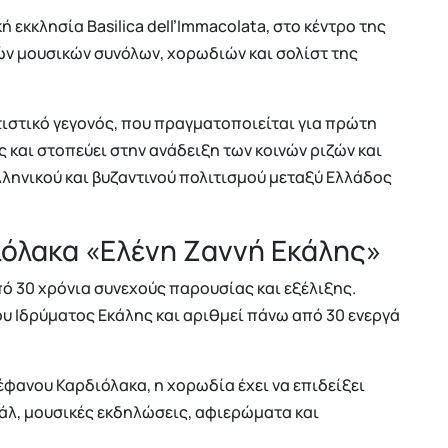
 εκκλησία Basilica dell’Immacolata, στο κέντρο της
ών μουσικών συνόλων, χορωδιών και σολίστ της
ιτιστικό γεγονός, που πραγματοποιείται για πρώτη
 και στοπεύει στην ανάδειξη των κοινών ριζών και
λληνικού και βυζαντινού πολιτισμού μεταξύ Ελλάδος
όλακα «Ελένη Ζαννή Εκάλης»
ό 30 χρόνια συνεχούς παρουσίας και εξέλιξης.
ίου Ιδρύματος Εκάλης και αριθμεί πάνω από 30 ενεργά
φανου Καρδιόλακα, η χορωδία έχει να επιδείξει
άλ, μουσικές εκδηλώσεις, αφιερώματα και