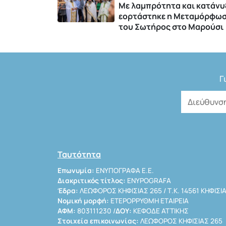
Με λαμπρότητα και κατάνυ
εορτάστηκε η Μεταμόρφω
του Σωτήρος στο Μαρούσι
Γ
Ταυτότητα
Επωνυμία:
ΕΝΥΠΟΓΡΑΦΑ Ε.Ε.
Διακριτικός τίτλος:
ENYPOGRAFA
Έδρα:
ΛΕΩΦΟΡΟΣ ΚΗΦΙΣΙΑΣ 265 / Τ.Κ. 14561 ΚΗΦΙΣΙ
Νομική μορφή:
ΕΤΕΡΟΡΡΥΘΜΗ ΕΤΑΙΡΕΙΑ
ΑΦΜ:
803111230 /
ΔΟΥ:
ΚΕΦΟΔΕ ΑΤΤΙΚΗΣ
Στοιχεία επικοινωνίας:
ΛΕΩΦΟΡΟΣ ΚΗΦΙΣΙΑΣ 265