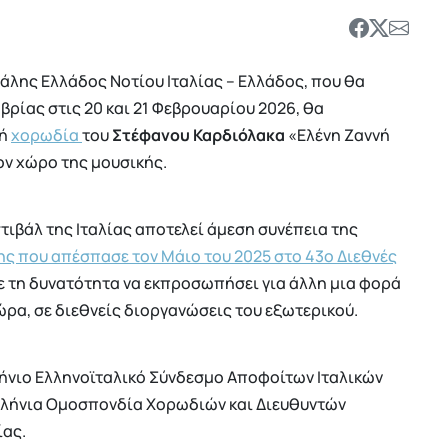
λης Ελλάδος Νοτίου Ιταλίας – Ελλάδος, που θα
ρίας στις 20 και 21 Φεβρουαρίου 2026, θα
κή
χορωδία
του
Στέφανου Καρδιόλακα
«Ελένη Ζαννή
ον χώρο της μουσικής.
ιβάλ της Ιταλίας αποτελεί άμεση συνέπεια της
ης που απέσπασε τον Μάιο του 2025 στο 43ο Διεθνές
σε τη δυνατότητα να εκπροσωπήσει για άλλη μια φορά
χώρα, σε διεθνείς διοργανώσεις του εξωτερικού.
ήνιο Ελληνοϊταλικό Σύνδεσμο Αποφοίτων Ιταλικών
ελλήνια Ομοσπονδία Χορωδιών και Διευθυντών
ίας.