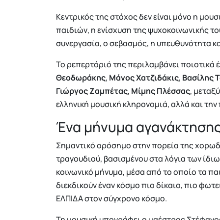
Κεντρικός της στόχος δεν είναι μόνο η μουσ
παιδιών, η ενίσχυση της ψυχοκοινωνικής τ
συνεργασία, ο σεβασμός, η υπευθυνότητα κα
Το ρεπερτόριό της περιλαμβάνει ποιοτικά
Θεοδωράκης
,
Μάνος Χατζιδάκις
,
Βασίλης 
Γιώργος Ζαμπέτας
,
Μίμης Πλέσσας
, μεταξ
ελληνική μουσική κληρονομιά, αλλά και την
Ένα μήνυμα αγανάκτησης
Σημαντικό ορόσημο στην πορεία της χορωδ
τραγουδιού, βασισμένου στα λόγια των ίδιω
κοινωνικό μήνυμα, μέσα από το οποίο τα πα
διεκδικούν έναν κόσμο πιο δίκαιο, πιο φωτ
ΕΛΠΙΔΑ στον σύγχρονο κόσμο.
Τη μουσική υπογράφει ο μαέστρος Στέφανος