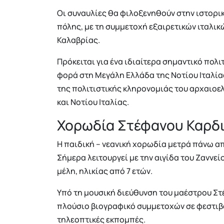
Οι συναυλίες θα φιλοξενηθούν στην ιστορική
πόλης, με τη συμμετοχή εξαιρετικών ιταλικ
Καλαβρίας.
Πρόκειται για ένα ιδιαίτερα σημαντικό πολ
φορά στη Μεγάλη Ελλάδα της Νοτίου Ιταλίας
της πολιτιστικής κληρονομιάς του αρχαιοε
και Νοτίου Ιταλίας.
Χορωδία Στέφανου Καρδι
Η παιδική – νεανική χορωδία μετρά πάνω απ
Σήμερα λειτουργεί με την αιγίδα του Ζαννε
μέλη, ηλικίας από 7 ετών.
Υπό τη μουσική διεύθυνση του μαέστρου Στέ
πλούσιο βιογραφικό συμμετοχών σε φεστιβ
τηλεοπτικές εκπομπές.