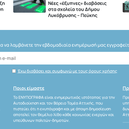
ξη
Νέες «έξυπνες» διαβάσεις
ση
στα σχολεία του Δήμου
Λυκόβρυσης – Πεύκης
ια να λαμβάνετε την εβδομαδιαία ενημέρωσή μας εγγραφείτ
Έχω διαβάσει και συμφωνώ με τους όρους χρήσης
Ποιοι είμαστε
Πρ
Το ΕΝΥΠΟΓΡΑΦΑ είναι ενημερωτικός ιστότοπος για την
Προ
Αυτοδιοίκηση και τον Βόρειο Τομέα Αττικής, που
υπη
Α
πιστεύει ότι η ενυπόγραφη και με άποψη δημοσίευση
δυν
αποτελεί τον θεμέλιο λίθο κάθε κοινωνίας ενεργών και
Αττ
υπεύθυνων πολιτών-δημοτών.