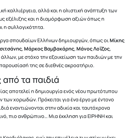
ική καλλιέργεια, αλλά και η ολιστική ανάπτυξη των
ους εξέλιξης και η διαμόρφωση αξιών όπως η
ι η συλλογικότητα.
 έργα σπουδαίων Ελλήνων δημιουργών, όπως οι
Μίκης
Τσιτσάνης
,
Μάρκος Βαμβακάρης
,
Μάνος Λοΐζος
,
ύ άλλων, με στόχο την εξοικείωση των παιδιών με την
 παρουσίασή της σε διεθνές ακροατήριο.
 από τα παιδιά
ίας αποτελεί η δημιουργία ενός νέου πρωτότυπου
ν των χορωδών. Πρόκειται για ένα έργο με έντονο
ιδιά εναντιώνονται στην αδικία και ταυτόχρονα
εινό, πιο ανθρώπινο… Μια έκκληση για ΕΙΡΗΝΗ και
 Καρδιόλακας, ενώ την επιμέλεια των στίχων έχει