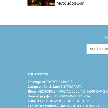
Μεταμόρφωση
Γ
Ταυτότητα
Επωνυμία:
ΕΝΥΠΟΓΡΑΦΑ Ε.Ε.
Διακριτικός τίτλος:
ENYPOGRAFA
Έδρα:
ΛΕΩΦΟΡΟΣ ΚΗΦΙΣΙΑΣ 265 / Τ.Κ. 14561 ΚΗΦΙΣΙ
Νομική μορφή:
ΕΤΕΡΟΡΡΥΘΜΗ ΕΤΑΙΡΕΙΑ
ΑΦΜ:
803111230 /
ΔΟΥ:
ΚΕΦΟΔΕ ΑΤΤΙΚΗΣ
Στοιχεία επικοινωνίας:
ΛΕΩΦΟΡΟΣ ΚΗΦΙΣΙΑΣ 265