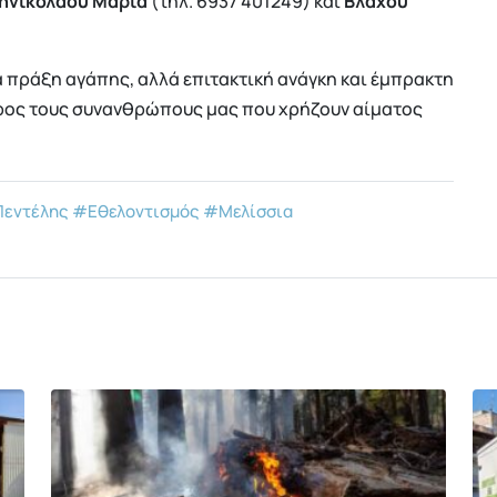
ηνικολάου Μαρία
(τηλ. 6937 401249) και
Βλάχου
α πράξη αγάπης, αλλά επιτακτική ανάγκη και έμπρακτη
προς τους συνανθρώπους μας που χρήζουν αίματος
Πεντέλης
#Εθελοντισμός
#Μελίσσια