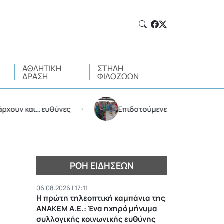
ΑΘΛΗΤΙΚΉ
ΣΤΉΛΗ
ΔΡΆΣΗ
ΦΙΛΌΖΩΩΝ
και… ευθύνες
Επιδοτούμενες διακοπές από τον Δήμ
•
ΡΟΉ ΕΙΔΉΣΕΩΝ
06.08.2026 | 17:11
Η πρώτη τηλεοπτική καμπάνια της
ΑΝΑΚΕΜ Α.Ε.: Ένα ηχηρό μήνυμα
συλλογικής κοινωνικής ευθύνης