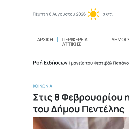
Πέμπτη 6 Αυγούστου 2026
38°C
ΑΡΧΙΚΉ
ΠΕΡΙΦΈΡΕΙΑ
ΔΉΜΟΙ
ΑΤΤΙΚΉΣ
Ροή Ειδήσεων
ικής ευθύνης
Η μαγεία του Φεστιβάλ Παπάγου – Χολ
•
ΚΟΙΝΩΝΊΑ
Στις 8 Φεβρουαρίου 
του Δήμου Πεντέλης