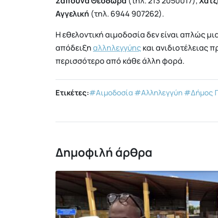
Σαπουνά Θεοδώρα
(τηλ. 213 2050017),
Χατζ
Αγγελική
(τηλ. 6944 907262).
Η εθελοντική αιμοδοσία δεν είναι απλώς μι
απόδειξη
αλληλεγγύης
και ανιδιοτέλειας 
περισσότερο από κάθε άλλη φορά.
Ετικέτες:
#Αιμοδοσία
#Αλληλεγγύη
#Δήμος 
Δημοφιλή άρθρα