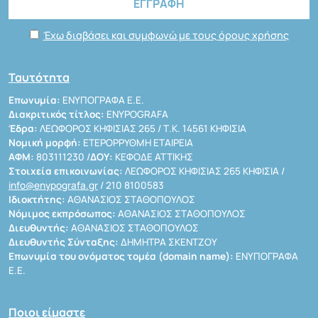
Έχω διαβάσει και συμφωνώ με τους όρους χρήσης
Ταυτότητα
Επωνυμία:
ΕΝΥΠΟΓΡΑΦΑ Ε.Ε.
Διακριτικός τίτλος:
ENYPOGRAFA
Έδρα:
ΛΕΩΦΟΡΟΣ ΚΗΦΙΣΙΑΣ 265 / Τ.Κ. 14561 ΚΗΦΙΣΙΑ
Νομική μορφή:
ΕΤΕΡΟΡΡΥΘΜΗ ΕΤΑΙΡΕΙΑ
ΑΦΜ:
803111230 /
ΔΟΥ:
ΚΕΦΟΔΕ ΑΤΤΙΚΗΣ
Στοιχεία επικοινωνίας:
ΛΕΩΦΟΡΟΣ ΚΗΦΙΣΙΑΣ 265 ΚΗΦΙΣΙΑ /
info@enypografa.gr
/ 210 8100583
Ιδιοκτήτης:
ΑΘΑΝΑΣΙΟΣ ΣΤΑΘΟΠΟΥΛΟΣ
Νόμιμος εκπρόσωπος:
ΑΘΑΝΑΣΙΟΣ ΣΤΑΘΟΠΟΥΛΟΣ
Διευθυντής:
ΑΘΑΝΑΣΙΟΣ ΣΤΑΘΟΠΟΥΛΟΣ
Διευθυντής Σύνταξης:
ΔΗΜΗΤΡΑ ΣΚΕΝΤΖΟΥ
Επωνυμία του ονόματος τομέα (domain name):
ΕΝΥΠΟΓΡΑΦΑ
Ε.Ε.
Ποιοι είμαστε