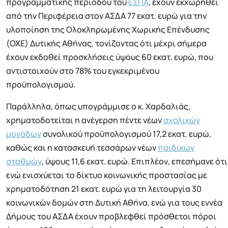
προγραμματικής περιόδου του
ΕΣΠΑ
, έχουν εκχωρηθεί
από την Περιφέρεια στον ΑΣΔΑ 77 εκατ. ευρώ για την
υλοποίηση της Ολοκληρωμένης Χωρικής Επένδυσης
(ΟΧΕ) Δυτικής Αθήνας, τονίζοντας ότι μέχρι σήμερα
έχουν εκδοθεί προσκλήσεις ύψους 60 εκατ. ευρώ, που
αντιστοιχούν στο 78% του εγκεκριμένου
προϋπολογισμού.
Παράλληλα, όπως υπογράμμισε ο κ. Χαρδαλιάς,
χρηματοδοτείται η ανέγερση πέντε νέων
σχολικών
μονάδων
συνολικού προϋπολογισμού 17,2 εκατ. ευρώ,
καθώς και η κατασκευή τεσσάρων νέων
παιδικών
σταθμών
, ύψους 11,6 εκατ. ευρώ. Επιπλέον, επεσήμανε ότι
ενώ ενισχύεται το δίκτυο κοινωνικής προστασίας με
χρηματοδότηση 21 εκατ. ευρώ για τη λειτουργία 30
κοινωνικών δομών στη Δυτική Αθήνα, ενώ για τους εννέα
Δήμους του ΑΣΔΑ έχουν προβλεφθεί πρόσθετοι πόροι