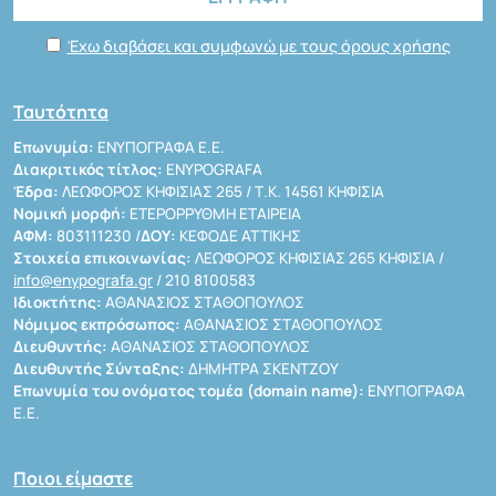
Έχω διαβάσει και συμφωνώ με τους όρους χρήσης
Ταυτότητα
Επωνυμία:
ΕΝΥΠΟΓΡΑΦΑ Ε.Ε.
Διακριτικός τίτλος:
ENYPOGRAFA
Έδρα:
ΛΕΩΦΟΡΟΣ ΚΗΦΙΣΙΑΣ 265 / Τ.Κ. 14561 ΚΗΦΙΣΙΑ
Νομική μορφή:
ΕΤΕΡΟΡΡΥΘΜΗ ΕΤΑΙΡΕΙΑ
ΑΦΜ:
803111230 /
ΔΟΥ:
ΚΕΦΟΔΕ ΑΤΤΙΚΗΣ
Στοιχεία επικοινωνίας:
ΛΕΩΦΟΡΟΣ ΚΗΦΙΣΙΑΣ 265 ΚΗΦΙΣΙΑ /
info@enypografa.gr
/ 210 8100583
Ιδιοκτήτης:
ΑΘΑΝΑΣΙΟΣ ΣΤΑΘΟΠΟΥΛΟΣ
Νόμιμος εκπρόσωπος:
ΑΘΑΝΑΣΙΟΣ ΣΤΑΘΟΠΟΥΛΟΣ
Διευθυντής:
ΑΘΑΝΑΣΙΟΣ ΣΤΑΘΟΠΟΥΛΟΣ
Διευθυντής Σύνταξης:
ΔΗΜΗΤΡΑ ΣΚΕΝΤΖΟΥ
Επωνυμία του ονόματος τομέα (domain name):
ΕΝΥΠΟΓΡΑΦΑ
Ε.Ε.
Ποιοι είμαστε