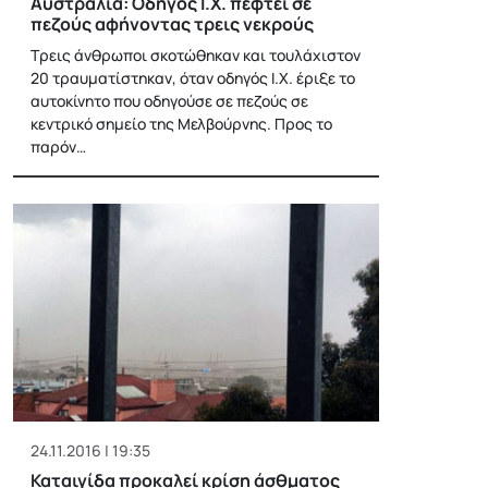
Αυστραλία: Οδηγός Ι.Χ. πέφτει σε
πεζούς αφήνοντας τρεις νεκρούς
Τρεις άνθρωποι σκοτώθηκαν και τουλάχιστον
20 τραυματίστηκαν, όταν οδηγός Ι.Χ. έριξε το
αυτοκίνητο που οδηγούσε σε πεζούς σε
κεντρικό σημείο της Μελβούρνης. Προς το
παρόν…
24.11.2016 | 19:35
Καταιγίδα προκαλεί κρίση άσθματος