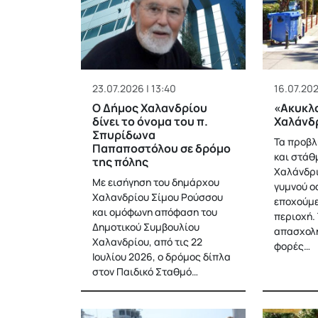
23.07.2026 | 13:40
16.07.202
Ο Δήμος Χαλανδρίου
«Ακυκλ
δίνει το όνομα του π.
Χαλάνδ
Σπυρίδωνα
Τα προβλ
Παπαποστόλου σε δρόμο
και στάθ
της πόλης
Χαλάνδρι
Με εισήγηση του δημάρχου
γυμνού ο
Χαλανδρίου Σίμου Ρούσσου
εποχούμε
και ομόφωνη απόφαση του
περιοχή. 
Δημοτικού Συμβουλίου
απασχολή
Χαλανδρίου, από τις 22
φορές…
Ιουλίου 2026, ο δρόμος δίπλα
στον Παιδικό Σταθμό…