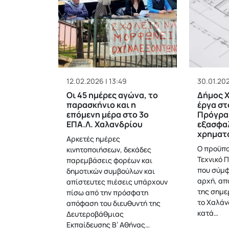
12.02.2026 | 13:49
30.01.202
Οι 45 ημέρες αγώνα, το
Δήμος Χ
παρασκήνιο και η
έργα στ
επόμενη μέρα στο 3ο
Πρόγρα
ΕΠΑ.Λ. Χαλανδρίου
εξασφα
χρηματ
Αρκετές ημέρες
Ο προϋπο
κινητοποιήσεων, δεκάδες
Τεχνικό 
παρεμβάσεις φορέων και
που σύμφ
δημοτικών συμβούλων και
αρχή, απ
απίστευτες πιέσεις υπάρχουν
της σημε
πίσω από την πρόσφατη
το Χαλάν
απόφαση του διευθυντή της
κατά…
Δευτεροβάθμιας
Εκπαίδευσης Β’ Αθήνας…