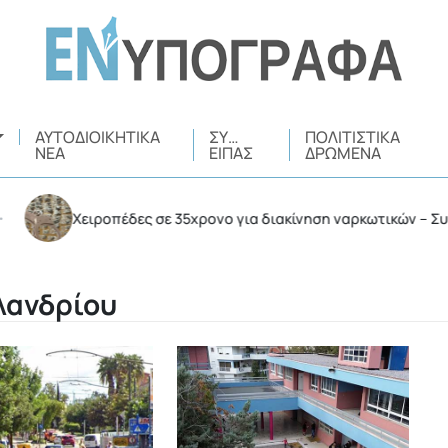
ΑΥΤΟΔΙΟΙΚΗΤΙΚΆ
ΣΥ…
ΠΟΛΙΤΙΣΤΙΚΆ
ΝΈΑ
ΕΊΠΑΣ
ΔΡΏΜΕΝΑ
Χειροπέδες σε 35χρονο για διακίνηση ναρκωτικών – Συνελήφθη σ
λανδρίου