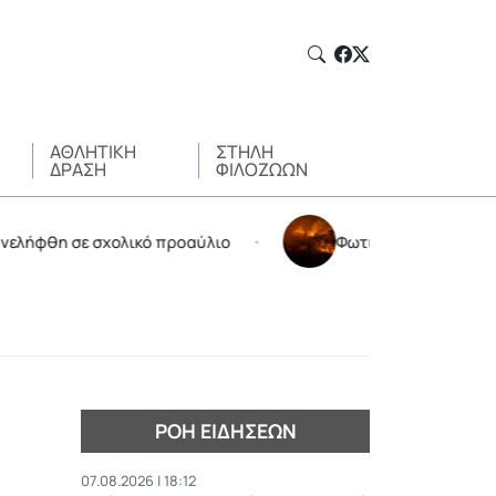
ΑΘΛΗΤΙΚΉ
ΣΤΉΛΗ
ΔΡΆΣΗ
ΦΙΛΌΖΩΩΝ
ε σχολικό προαύλιο
Φωτιά στην Αττικοβοιωτία: Kάη
•
ΡΟΉ ΕΙΔΉΣΕΩΝ
07.08.2026 | 18:12