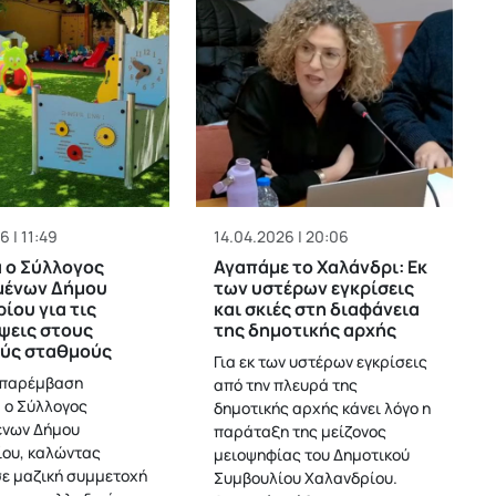
6 | 11:49
14.04.2026 | 20:06
 ο Σύλλογος
Αγαπάμε το Χαλάνδρι: Εκ
μένων Δήμου
των υστέρων εγκρίσεις
ίου για τις
και σκιές στη διαφάνεια
ψεις στους
της δημοτικής αρχής
ούς σταθμούς
Για εκ των υστέρων εγκρίσεις
 παρέμβαση
από την πλευρά της
 ο Σύλλογος
δημοτικής αρχής κάνει λόγο η
ένων Δήμου
παράταξη της μείζονος
ου, καλώντας
μειοψηφίας του Δημοτικού
σε μαζική συμμετοχή
Συμβουλίου Χαλανδρίου.