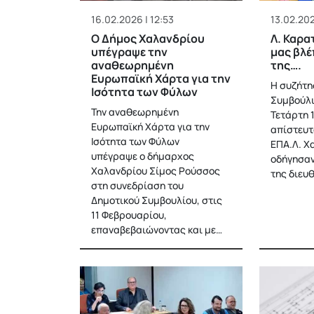
16.02.2026 | 12:53
13.02.202
Ο Δήμος Χαλανδρίου
Λ. Καρα
υπέγραψε την
μας βλέ
αναθεωρημένη
της….
Ευρωπαϊκή Χάρτα για την
Η συζήτη
Ισότητα των Φύλων
Συμβούλι
Την αναθεωρημένη
Τετάρτη 1
Ευρωπαϊκή Χάρτα για την
απίστευτ
Ισότητα των Φύλων
ΕΠΑ.Λ. Χ
υπέγραψε ο δήμαρχος
οδήγησαν
Χαλανδρίου Σίμος Ρούσσος
της διευ
στη συνεδρίαση του
Δημοτικού Συμβουλίου, στις
11 Φεβρουαρίου,
επαναβεβαιώνοντας και με…