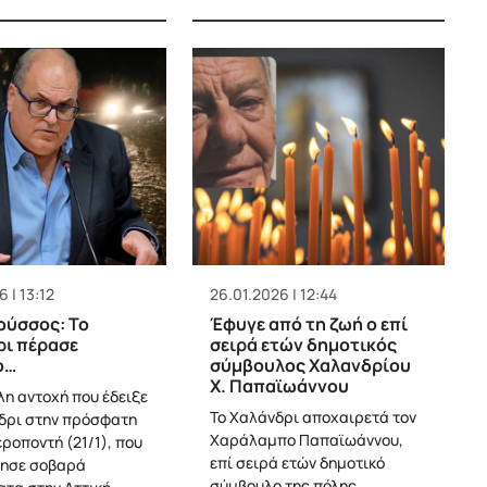
 | 13:12
26.01.2026 | 12:44
ούσσος: Το
Έφυγε από τη ζωή ο επί
ρι πέρασε
σειρά ετών δημοτικός
ο…
σύμβουλος Χαλανδρίου
Χ. Παπαϊωάννου
λη αντοχή που έδειξε
Το Χαλάνδρι αποχαιρετά τον
δρι στην πρόσφατη
Χαράλαμπο Παπαϊωάννου,
ροποντή (21/1), που
επί σειρά ετών δημοτικό
γησε σοβαρά
σύμβουλο της πόλης,