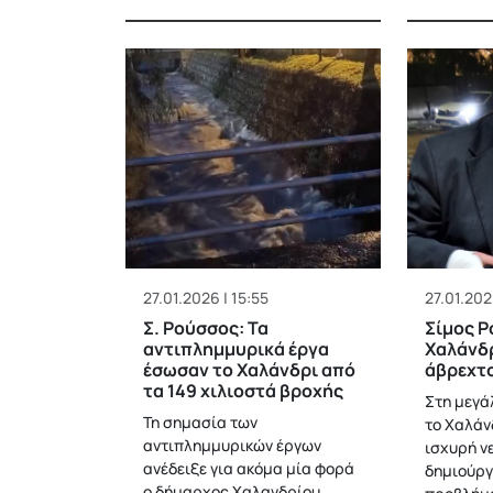
27.01.2026 | 15:55
27.01.2026
Σ. Ρούσσος: Τα
Σίμος Ρ
αντιπλημμυρικά έργα
Χαλάνδ
έσωσαν το Χαλάνδρι από
άβρεχτ
τα 149 χιλιοστά βροχής
Στη μεγά
Τη σημασία των
το Χαλάν
αντιπλημμυρικών έργων
ισχυρή νε
ανέδειξε για ακόμα μία φορά
δημιούρ
ο δήμαρχος Χαλανδρίου