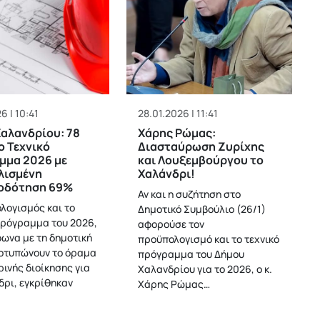
6 | 10:41
28.01.2026 | 11:41
αλανδρίου: 78
Χάρης Ρώμας:
ο Τεχνικό
Διασταύρωση Ζυρίχης
μμα 2026 με
και Λουξεμβούργου το
λισμένη
Χαλάνδρι!
οδότηση 69%
Αν και η συζήτηση στο
λογισμός και το
Δημοτικό Συμβούλιο (26/1)
Πρόγραμμα του 2026,
αφορούσε τον
ωνα με τη δημοτική
προϋπολογισμό και το τεχνικό
οτυπώνουν το όραμα
πρόγραμμα του Δήμου
ρινής διοίκησης για
Χαλανδρίου για το 2026, ο κ.
δρι, εγκρίθηκαν
Χάρης Ρώμας…