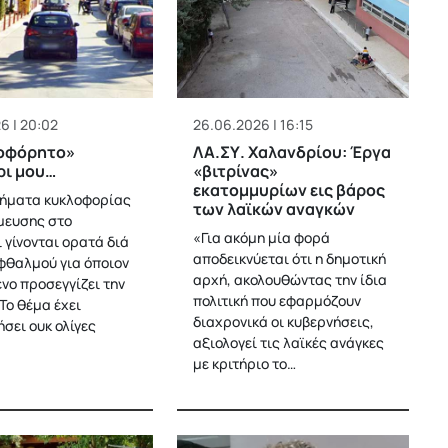
6 | 20:02
26.06.2026 | 16:15
οφόρητο»
ΛΑ.ΣΥ. Χαλανδρίου: Έργα
ρι μου…
«βιτρίνας»
εκατομμυρίων εις βάρος
ήματα κυκλοφορίας
των λαϊκών αναγκών
μευσης στο
«Για ακόμη μία φορά
 γίνονται ορατά διά
αποδεικνύεται ότι η δημοτική
φθαλμού για όποιον
αρχή, ακολουθώντας την ίδια
νο προσεγγίζει την
πολιτική που εφαρμόζουν
Το θέμα έχει
διαχρονικά οι κυβερνήσεις,
σει ουκ ολίγες
αξιολογεί τις λαϊκές ανάγκες
με κριτήριο το…