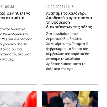
6 | 09:38
12.02.2026 | 14:18
τζά: Δεν ήθελε να
Αγαπάμε το Χαλάνδρι:
πει στα μάτια
Αποδεκτή η πρόταση για
τη βράβευση
διακριθέντων της πόλης
ση στο Δημοτικό
Στη συνεδρίαση του
ο Χαλανδρίου την
Δημοτικού Συμβουλίου
1/2 είναι για όλα όσα
Χαλανδρίου την Τετάρτη 11
α γίνονταν στο 3ο
Φεβρουαρίου, ο δημοτικός
αλανδρίου, που
σύμβουλος της παράταξης
 στην απομάκρυνση
Αγαπάμε το Χαλάνδρι
θύντριας…
Χρήστος Κιάκος, κατά τη
διάρκεια της προ…