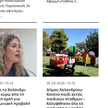
ρη πανελλαδική
Αφορμή στάθηκε η…
της Παρασκευής 24
 και αφ'ετέρου,
ς…
6 | 13:43
26.02.2026 | 15:10
 το Χαλάνδρι:
Δήμος Χαλανδρίου:
 ευρώ από τη
Κανένα παιδί εκτός
ή αρχή για
παιδικών σταθμών –
ωνιακή προβολή
Καλύφθηκαν όλα τα