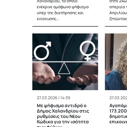
Χαλανδρίου, το οποίο
στην 24ω
ενέκρινε ομόφωνα ψήφισμα
απεργία 
υπέρ της διατήρησης και
Απριλίου
ενίσχυσης…
ζητώντα
27.03.2026 | 14:39
27.03.202
Με ψήφισμα αντιδρά ο
Αγαπάμε
Δήμος Χαλανδρίου στις
173.200
ρυθμίσεις του Νέου
δημοτικ
Κώδικα για την ισότητα
επικοιν