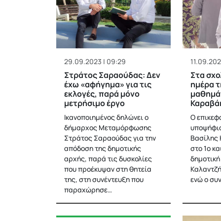
29.09.2023 | 09:29
11.09.2023
Στράτος Σαραούδας: Δεν
Στα σχο
έχω «αφήγημα» για τις
ημέρα τ
εκλογές, παρά μόνο
μαθημά
μετρήσιμο έργο
Καραβά
Ικανοποιημένος δηλώνει ο
Ο επικεφ
δήμαρχος Μεταμόρφωσης
υποψήφι
Στράτος Σαραούδας για την
Βασίλης 
απόδοση της δημοτικής
στο 1ο κα
αρχής, παρά τις δυσκολίες
δημοτική
που προέκυψαν στη θητεία
Καλαντζή
της, στη συνέντευξη που
ενώ ο συ
παραχώρησε…