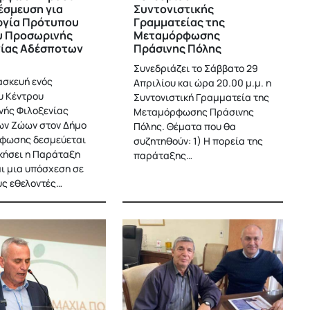
έσμευση για
Συντονιστικής
ργία Πρότυπου
Γραμματείας της
υ Προσωρινής
Μεταμόρφωσης
νίας Αδέσποτων
Πράσινης Πόλης
Συνεδριάζει το Σάββατο 29
ασκευή ενός
Απριλίου και ώρα 20.00 μ.μ. η
υ Κέντρου
Συντονιστική Γραμματεία της
ής Φιλοξενίας
Μεταμόρφωσης Πράσινης
ν Ζώων στον Δήμο
Πόλης. Θέματα που θα
φωσης δεσμεύεται
συζητηθούν: 1) Η πορεία της
ικήσει η Παράταξη
παράταξης…
αι μια υπόσχεση σε
υς εθελοντές…