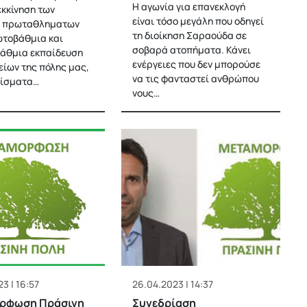
Η αγωνία για επανεκλογή
εκκίνηση των
είναι τόσο μεγάλη που οδηγεί
ν πρωταθληματων
τη διοίκηση Σαραούδα σε
τοβάθμια και
σοβαρά ατοπήματα. Κάνει
άθμια εκπαίδευση
ενέργειες που δεν μπορούσε
είων της πόλης μας,
να τις φανταστεί ανθρώπου
νίσματα…
νους…
3 | 16:57
26.04.2023 | 14:37
ρφωση Πράσινη
Συνεδρίαση