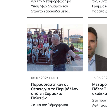
για την Μεταμόρφωση με
της Συντ
Υποψήφιο Δήμαρχο τον
Γραμματε
Στράτο Σαραούδα μετά…
παρατάξε
05.07.2023 | 13:11
15.05.202
Παρουσιάστηκαν οι
Μεταμό
θέσεις για το Περιβάλλον
Πόλη: Π
από τη Συμμαχία
σχολικ
Πολιτών
Στο πρόγ
Σε μια πολύ όμορφη και
Αθλητισμ