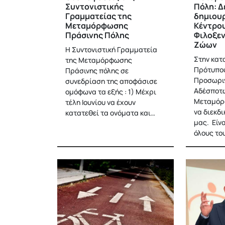
Συντονιστικής
Πόλη: Δ
Γραμματείας της
δημιου
Μεταμόρφωσης
Κέντρο
Πράσινης Πόλης
Φιλοξε
Ζώων
Η Συντονιστική Γραμματεία
Στην κατ
της Μεταμόρφωσης
Πρότυπο
Πράσινης πόλης σε
Προσωριν
συνεδρίαση της αποφάσισε
Αδέσποτω
ομόφωνα τα εξής : 1) Μέχρι
Μεταμόρ
τέλη Ιουνίου να έχουν
να διεκδ
κατατεθεί τα ονόματα και…
μας. Είν
όλους το