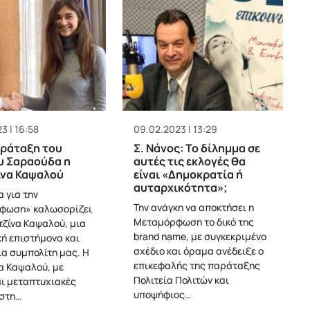
3 | 16:58
09.02.2023 | 13:29
αράταξη του
Σ. Νάνος: Το δίλημμα σε
υ Σαραούδα η
αυτές τις εκλογές θα
ίνα Καψαλού
είναι «Δημοκρατία ή
αυταρχικότητα»;
 για την
Την ανάγκη να αποκτήσει η
φωση» καλωσορίζει
Μεταμόρφωση το δικό της
τζίνα Καψαλού, μια
brand name, με συγκεκριμένο
κή επιστήμονα και
σχέδιο και όραμα ανέδειξε ο
α συμπολίτη μας. Η
επικεφαλής της παράταξης
α Καψαλού, με
Πολιτεία Πολιτών και
αι μεταπτυχιακές
υποψήφιος…
στη…