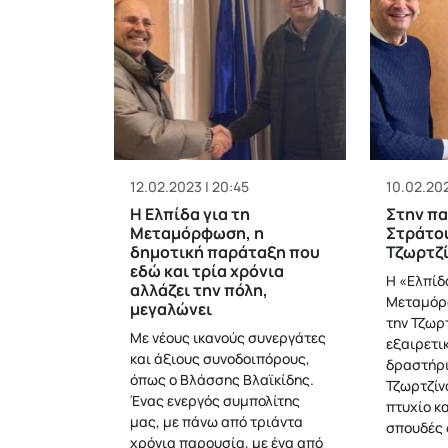
12.02.2023 | 20:45
10.02.202
Η Ελπίδα για τη
Στην π
Μεταμόρφωση, η
Στράτο
δημοτική παράταξη που
Τζωρτζ
εδώ και τρία χρόνια
Η «Ελπίδα
αλλάζει την πόλη,
Μεταμόρ
μεγαλώνει
την Τζωρ
Με νέους ικανούς συνεργάτες
εξαιρετι
και άξιους συνοδοιπόρους,
δραστήρι
όπως ο Βλάσσης Βλαϊκίδης.
Τζωρτζίν
Ένας ενεργός συμπολίτης
πτυχίο κ
μας, με πάνω από τριάντα
σπουδές 
χρόνια παρουσία, με ένα από