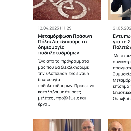
12.04.2023 | 11:29
21.03.202
Μεταμόρφωση Πράσινη
Εντυπω
Πόλη: Διεκδικούμε τη
για τη 
δημιουργία
Πολιτώ
ποδηλατοδρόμων
Με τη με
Ένα απο τα πρόγραμματα
συγκέντρ
μας που θα διεκδικήσουμε
πραγματο
την υλοποίηση της είναι η
Συμμαχία
δημιουργία
Μεταμόρφ
ποδηλατόδρομων. Πρέπει να
επίσημο "
καταλάβουμε ότι όσες
δημοτικέ
μελέτες , προβλέψεις και
Οκτωβρίο
έργα…