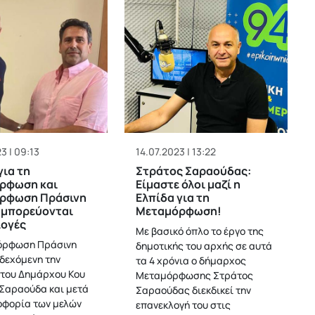
3 | 09:13
14.07.2023 | 13:22
για τη
Στράτος Σαραούδας:
ρφωση και
Είμαστε όλοι μαζί η
ρφωση Πράσινη
Ελπίδα για τη
υμπορεύονται
Μεταμόρφωση!
λογές
Με βασικό όπλο το έργο της
όρφωση Πράσινη
δημοτικής του αρχής σε αυτά
δεχόμενη την
τα 4 χρόνια ο δήμαρχος
του Δημάρχου Κου
Μεταμόρφωσης Στράτος
Σαραούδα και μετά
Σαραούδας διεκδικεί την
φορία των μελών
επανεκλογή του στις