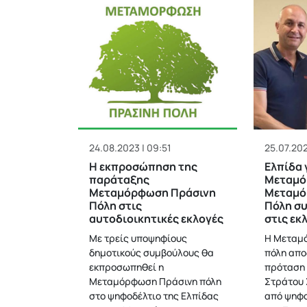
24.08.2023 | 09:51
25.07.202
Η εκπροσώπηση της
Ελπίδα 
παράταξης
Μεταμό
Μεταμόρφωση Πράσινη
Μεταμό
Πόλη στις
Πόλη σ
αυτοδιοικητικές εκλογές
στις εκ
Με τρείς υποψηφίους
Η Μεταμ
δημοτικούς συμβούλους θα
πόλη απο
εκπροσωπηθεί η
πρόταση 
Μεταμόρφωση Πράσινη πόλη
Στράτου 
στο ψηφοδέλτιο της Ελπίδας
από ψηφο