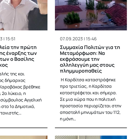
 | 15:51
07.09.2023 | 15:46
λεία την πρώτη
Συμμαχία Πολιτών για τη
ης έναρξης των
Μεταμόρφωση: Να
των ο Βασίλης
εκφράσουμε την
κος
αλληλεγγύη μας στους
πλημμυροπαθείς
αλής της και
Η Καρδίτσα καταστράφηκε
ος δήμαρχος
προ τριετίας, η Καρδίτσα
Καραβάκος βρέθηκε
καταστρέφεται και σήμερα.
ι 2ο λύκειο, η
Σε μια χώρα που η πολιτική
 σύμβουλος Αγγελική
προστασία περιορίζεται στην
 στο 1ο Δημοτικό,
αποστολή μηνυμάτων του 112,
ντονιστής…
η μόνη…