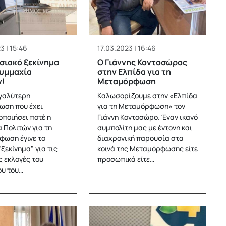
3 | 15:46
17.03.2023 | 16:46
σιακό ξεκίνημα
Ο Γιάννης Κοντοσώρος
Συμμαχία
στην Ελπίδα για τη
ν!
Μεταμόρφωση
γαλύτερη
Καλωσορίζουμε στην «Ελπίδα
ωση που έχει
για τη Μεταμόρφωση» τον
ποιήσει ποτέ η
Γιάννη Κοντοσώρο. Έναν ικανό
 Πολιτών για τη
συμπολίτη μας με έντονη και
ωση έγινε το
διαχρονική παρουσία στα
ξεκίνημα" για τις
κοινά της Μεταμόρφωσης είτε
ς εκλογές του
προσωπικά είτε…
υ του…