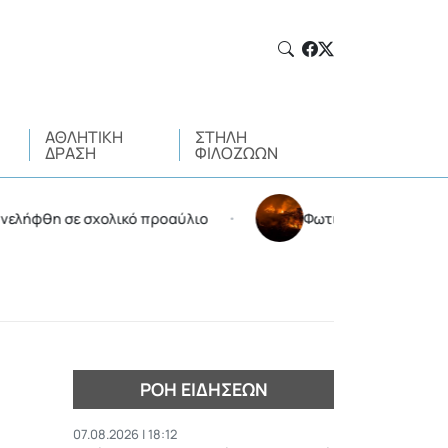
ΑΘΛΗΤΙΚΉ
ΣΤΉΛΗ
ΔΡΆΣΗ
ΦΙΛΌΖΩΩΝ
ε σχολικό προαύλιο
Φωτιά στην Αττικοβοιωτία: Kάη
•
ΡΟΉ ΕΙΔΉΣΕΩΝ
07.08.2026 | 18:12