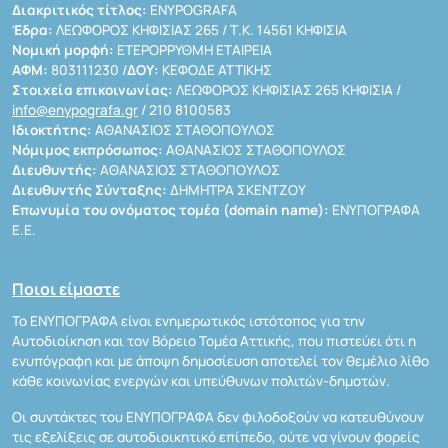
Διακριτικός τίτλος:
ENYPOGRAFA
Έδρα:
ΛΕΩΦΟΡΟΣ ΚΗΦΙΣΙΑΣ 265 / Τ.Κ. 14561 ΚΗΦΙΣΙΑ
Νομική μορφή:
ΕΤΕΡΟΡΡΥΘΜΗ ΕΤΑΙΡΕΙΑ
ΑΦΜ:
803111230 /
ΔΟΥ:
ΚΕΦΟΔΕ ΑΤΤΙΚΗΣ
Στοιχεία επικοινωνίας:
ΛΕΩΦΟΡΟΣ ΚΗΦΙΣΙΑΣ 265 ΚΗΦΙΣΙΑ /
info@enypografa.gr
/ 210 8100583
Ιδιοκτήτης:
ΑΘΑΝΑΣΙΟΣ ΣΤΑΘΟΠΟΥΛΟΣ
Νόμιμος εκπρόσωπος:
ΑΘΑΝΑΣΙΟΣ ΣΤΑΘΟΠΟΥΛΟΣ
Διευθυντής:
ΑΘΑΝΑΣΙΟΣ ΣΤΑΘΟΠΟΥΛΟΣ
Διευθυντής Σύνταξης:
ΔΗΜΗΤΡΑ ΣΚΕΝΤΖΟΥ
Επωνυμία του ονόματος τομέα (domain name):
ΕΝΥΠΟΓΡΑΦΑ
Ε.Ε.
Ποιοι είμαστε
Το ΕΝΥΠΟΓΡΑΦΑ είναι ενημερωτικός ιστότοπος για την
Αυτοδιοίκηση και τον Βόρειο Τομέα Αττικής, που πιστεύει ότι η
ενυπόγραφη και με άποψη δημοσίευση αποτελεί τον θεμέλιο λίθο
κάθε κοινωνίας ενεργών και υπεύθυνων πολιτών-δημοτών.
Οι συντάκτες του ΕΝΥΠΟΓΡΑΦΑ δεν φιλοδοξούν να κατευθύνουν
τις εξελίξεις σε αυτοδιοικητικό επίπεδο, ούτε να γίνουν φορείς