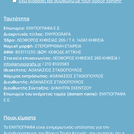
Έχω διαβάσει και συμφωνώ με τους όρους χρήσης
Ταυτότητα
Επωνυμία:
ΕΝΥΠΟΓΡΑΦΑ Ε.Ε.
Διακριτικός τίτλος:
ENYPOGRAFA
Έδρα:
ΛΕΩΦΟΡΟΣ ΚΗΦΙΣΙΑΣ 265 / Τ.Κ. 14561 ΚΗΦΙΣΙΑ
Νομική μορφή:
ΕΤΕΡΟΡΡΥΘΜΗ ΕΤΑΙΡΕΙΑ
ΑΦΜ:
803111230 /
ΔΟΥ:
ΚΕΦΟΔΕ ΑΤΤΙΚΗΣ
Στοιχεία επικοινωνίας:
ΛΕΩΦΟΡΟΣ ΚΗΦΙΣΙΑΣ 265 ΚΗΦΙΣΙΑ /
info@enypografa.gr
/ 210 8100583
Ιδιοκτήτης:
ΑΘΑΝΑΣΙΟΣ ΣΤΑΘΟΠΟΥΛΟΣ
Νόμιμος εκπρόσωπος:
ΑΘΑΝΑΣΙΟΣ ΣΤΑΘΟΠΟΥΛΟΣ
Διευθυντής:
ΑΘΑΝΑΣΙΟΣ ΣΤΑΘΟΠΟΥΛΟΣ
Διευθυντής Σύνταξης:
ΔΗΜΗΤΡΑ ΣΚΕΝΤΖΟΥ
Επωνυμία του ονόματος τομέα (domain name):
ΕΝΥΠΟΓΡΑΦΑ
Ε.Ε.
Ποιοι είμαστε
Το ΕΝΥΠΟΓΡΑΦΑ είναι ενημερωτικός ιστότοπος για την
Αυτοδιοίκηση και τον Βόρειο Τομέα Αττικής, που πιστεύει ότι η