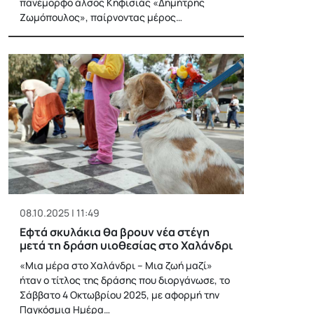
πανέμορφο άλσος Κηφισιάς «Δημήτρης
Ζωμόπουλος», παίρνοντας μέρος…
08.10.2025 | 11:49
Εφτά σκυλάκια θα βρουν νέα στέγη
μετά τη δράση υιοθεσίας στο Χαλάνδρι
«Μια μέρα στο Χαλάνδρι – Μια ζωή μαζί»
ήταν ο τίτλος της δράσης που διοργάνωσε, το
Σάββατο 4 Οκτωβρίου 2025, με αφορμή την
Παγκόσμια Ημέρα…