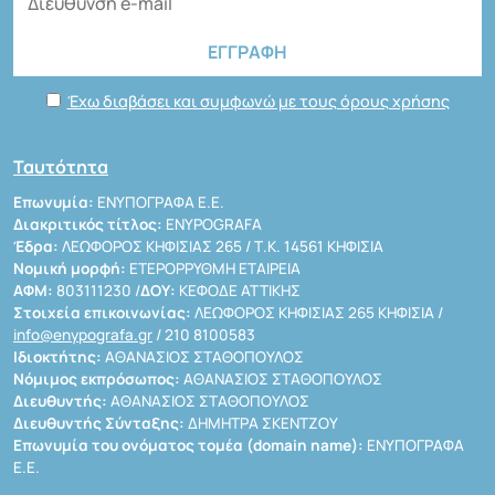
Έχω διαβάσει και συμφωνώ με τους όρους χρήσης
Ταυτότητα
Επωνυμία:
ΕΝΥΠΟΓΡΑΦΑ Ε.Ε.
Διακριτικός τίτλος:
ENYPOGRAFA
Έδρα:
ΛΕΩΦΟΡΟΣ ΚΗΦΙΣΙΑΣ 265 / Τ.Κ. 14561 ΚΗΦΙΣΙΑ
Νομική μορφή:
ΕΤΕΡΟΡΡΥΘΜΗ ΕΤΑΙΡΕΙΑ
ΑΦΜ:
803111230 /
ΔΟΥ:
ΚΕΦΟΔΕ ΑΤΤΙΚΗΣ
Στοιχεία επικοινωνίας:
ΛΕΩΦΟΡΟΣ ΚΗΦΙΣΙΑΣ 265 ΚΗΦΙΣΙΑ /
info@enypografa.gr
/ 210 8100583
Ιδιοκτήτης:
ΑΘΑΝΑΣΙΟΣ ΣΤΑΘΟΠΟΥΛΟΣ
Νόμιμος εκπρόσωπος:
ΑΘΑΝΑΣΙΟΣ ΣΤΑΘΟΠΟΥΛΟΣ
Διευθυντής:
ΑΘΑΝΑΣΙΟΣ ΣΤΑΘΟΠΟΥΛΟΣ
Διευθυντής Σύνταξης:
ΔΗΜΗΤΡΑ ΣΚΕΝΤΖΟΥ
Επωνυμία του ονόματος τομέα (domain name):
ΕΝΥΠΟΓΡΑΦΑ
Ε.Ε.