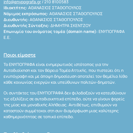
info@enypografa.gr
/ 210 8100583
Ιδιοκτήτης:
ΑΘΑΝΑΣΙΟΣ ΣΤΑΘΟΠΟΥΛΟΣ
Νόμιμος εκπρόσωπος:
ΑΘΑΝΑΣΙΟΣ ΣΤΑΘΟΠΟΥΛΟΣ
Διευθυντής:
ΑΘΑΝΑΣΙΟΣ ΣΤΑΘΟΠΟΥΛΟΣ
Διευθυντής Σύνταξης:
ΔΗΜΗΤΡΑ ΣΚΕΝΤΖΟΥ
Επωνυμία του ονόματος τομέα (domain name):
ΕΝΥΠΟΓΡΑΦΑ
Ε.Ε.
Ποιοι είμαστε
Το ΕΝΥΠΟΓΡΑΦΑ είναι ενημερωτικός ιστότοπος για την
Αυτοδιοίκηση και τον Βόρειο Τομέα Αττικής, που πιστεύει ότι η
ενυπόγραφη και με άποψη δημοσίευση αποτελεί τον θεμέλιο λίθο
κάθε κοινωνίας ενεργών και υπεύθυνων πολιτών-δημοτών.
Οι συντάκτες του ΕΝΥΠΟΓΡΑΦΑ δεν φιλοδοξούν να κατευθύνουν
τις εξελίξεις σε αυτοδιοικητικό επίπεδο, ούτε να γίνουν φορείς
της μίας και μοναδικής Αλήθειας. Αντιθέτως, επιθυμούν να
καταστούν συμμέτοχοι στη συν-διαμόρφωση μιας καλύτερης
καθημερινότητας σε τοπικό επίπεδο.