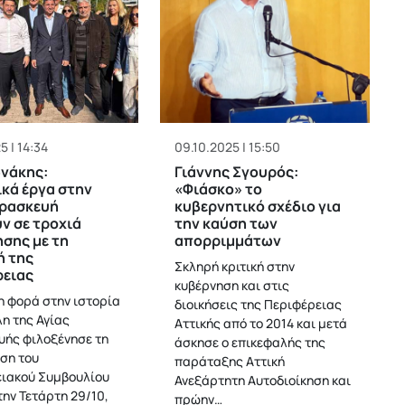
5 | 14:34
09.10.2025 | 15:50
νάκης:
Γιάννης Σγουρός:
κά έργα στην
«Φιάσκο» το
αρασκευή
κυβερνητικό σχέδιο για
ν σε τροχιά
την καύση των
σης με τη
απορριμμάτων
ή της
Σκληρή κριτική στην
ρειας
κυβέρνηση και στις
η φορά στην ιστορία
διοικήσεις της Περιφέρειας
λη της Αγίας
Αττικής από το 2014 και μετά
ής φιλοξένησε τη
άσκησε ο επικεφαλής της
ση του
παράταξης Αττική
ιακού Συμβουλίου
Ανεξάρτητη Αυτοδιοίκηση και
την Τετάρτη 29/10,
πρώην…