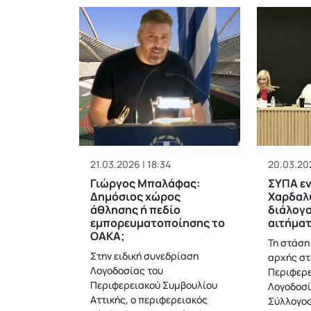
21.03.2026 | 18:34
20.03.202
Γιώργος Μπαλάφας:
ΣΥΠΑ εν
Δημόσιος χώρος
Χαρδαλ
άθλησης ή πεδίο
διάλογο
εμπορευματοποίησης το
αιτήμα
ΟΑΚΑ;
Τη στάση
Στην ειδική συνεδρίαση
αρχής σ
Λογοδοσίας του
Περιφερε
Περιφερειακού Συμβουλίου
Λογοδοσί
Αττικής, ο περιφερειακός
Σύλλογο