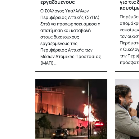
εργαζόμενους
για τις
καυσίμ
Ο Σύλλογος Υπαλλήλων
Παρέμβασ
Περιφέρειας Αττικής (ΣΥΠΑ)
απομάκρ
ζητά να προχωρήσει άμεσα η
καυσίμων
αποτίμηση και καταβολή
τον οικισ
στους δικαιούχους
Περάματ
εργαζόμενους της
η Οικολο
Περιφέρειας Αττικής των
την Περι
Μέσων Ατομικής Προστασίας
πρόσφατ
(ΜΑΠ)…