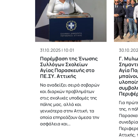
31.10.2025 | 10:01
30.10.202
Παρέμβαση της Ένωσης
Γ. Μυλω
Συλλόγων Σχολείων
Σημαντι
Αγίας Παρασκευής στο
Αγία Π
ΠΕ.ΣΥ. Αττικής
μπαίνου
υλοποίη
Να αναδείξει σειρά σοβαρών
συμβολ
και διαρκών προβλημάτων
Περιφέ
στις σχολικές υποδομές της
Για πρώτ
πόλης μας, αλλά και
της, η πό
γενικότερα στην Αττική, τα
Παρασκευ
οποία επηρεάζουν άμεσα την
συνεδρία
ασφάλεια και…
Περιφερε
Αττικής, 