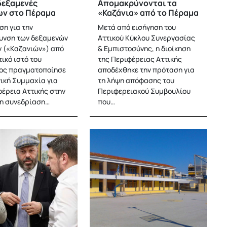
 δεξαμενές
Απομακρύνονται τα
ων στο Πέραμα
«Καζάνια» από το Πέραμα
η για την
Μετά από εισήγηση του
υνση των δεξαμενών
Αττικού Κύκλου Συνεργασίας
 («Καζανιών») από
& Εμπιστοσύνης, η διοίκηση
τικό ιστό του
της Περιφέρειας Αττικής
ος πραγματοποίησε
αποδέχθηκε την πρόταση για
γική Συμμαχία για
τη λήψη απόφασης του
φέρεια Αττικής στην
Περιφερειακού Συμβουλίου
η συνεδρίαση…
που…