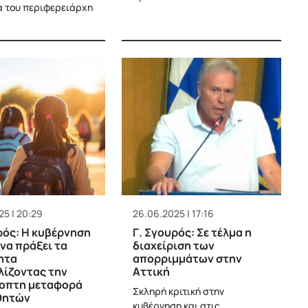
 του περιφερειάρχη
5 | 20:29
26.06.2025 | 17:16
ρός: Η κυβέρνηση
Γ. Σγουρός: Σε τέλμα η
 να πράξει τα
διαχείριση των
ητα
απορριμμάτων στην
ίζοντας την
Αττική
οπτη μεταφορά
Σκληρή κριτική στην
θητών
κυβέρνηση και στις