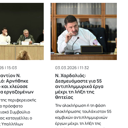
6 | 15:03
03.03.2026 | 11:32
αντίον Ν.
Ν. Χαρδαλιάς:
ιά: Aρνήθηκε
Δεσμευόμαστε για 55
 και χλεύασε
αντιπλημμυρικά έργα
τα εργαζομένων
μέχρι τη λήξη της
θητείας
 της περιφερειακής
Την ολοκλήρωση ή τη φάση
το πρόσφατο
ολοκλήρωσης τουλάχιστον 55
ιακό Συμβούλιο
κομβικών αντιπλημμυρικών
ας καταγγέλλει ο
έργων μέχρι τη λήξη της
ς Υπαλλήλων