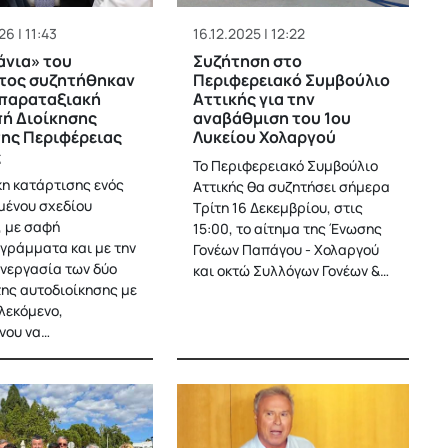
6 | 11:43
16.12.2025 | 12:22
άνια» του
Συζήτηση στο
τος συζητήθηκαν
Περιφερειακό Συμβούλιο
απαραταξιακή
Αττικής για την
ή Διοίκησης
αναβάθμιση του 1ου
ης Περιφέρειας
Λυκείου Χολαργού
ς
Το Περιφερειακό Συμβούλιο
κη κατάρτισης ενός
Αττικής θα συζητήσει σήμερα
μένου σχεδίου
Τρίτη 16 Δεκεμβρίου, στις
 με σαφή
15:00, το αίτημα της Ένωσης
γράμματα και με την
Γονέων Παπάγου - Χολαργού
νεργασία των δύο
και οκτώ Συλλόγων Γονέων &…
ης αυτοδιοίκησης με
λεκόμενο,
νου να…