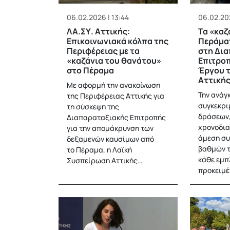
06.02.2026 | 13:44
06.02.202
ΛΑ.ΣΥ. Αττικής:
Τα «καζ
Επικοινωνιακά κόλπα της
Περάμα
Περιφέρειας με τα
στη Δι
«καζάνια του θανάτου»
Επιτροπ
στο Πέραμα
Έργου τ
Αττική
Με αφορμή την ανακοίνωση
Την ανάγ
της Περιφέρειας Αττικής για
συγκεκρι
τη σύσκεψη της
δράσεων,
Διαπαραταξιακής Επιτροπής
χρονοδια
για την απομάκρυνση των
άμεση συ
δεξαμενών καυσίμων από
βαθμών τ
το Πέραμα, η Λαϊκή
κάθε εμπ
Συσπείρωση Αττικής…
προκειμέ