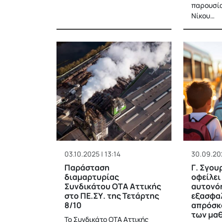
παρουσία
Νίκου…
03.10.2025 | 13:14
30.09.202
Παράσταση
Γ. Σγου
διαμαρτυρίας
οφείλει
Συνδικάτου ΟΤΑ Αττικής
αυτονό
στο ΠΕ.ΣΥ. της Τετάρτης
εξασφαλ
8/10
απρόσκ
των μα
Το Συνδικάτο ΟΤΑ Αττικής