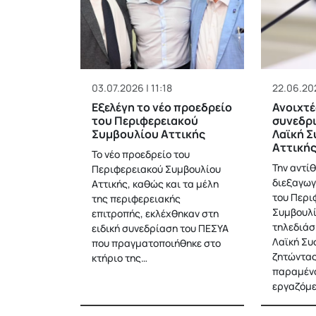
03.07.2026 | 11:18
22.06.202
Εξελέγη το νέο προεδρείο
Ανοιχτέ
του Περιφερειακού
συνεδρι
Συμβουλίου Αττικής
Λαϊκή 
Αττική
Το νέο προεδρείο του
Την αντί
Περιφερειακού Συμβουλίου
διεξαγωγ
Αττικής, καθώς και τα μέλη
του Περι
της περιφερειακής
Συμβουλ
επιτροπής, εκλέχθηκαν στη
τηλεδιάσ
ειδική συνεδρίαση του ΠΕΣΥΑ
Λαϊκή Συ
που πραγματοποιήθηκε στο
ζητώντας
κτήριο της…
παραμένο
εργαζόμε