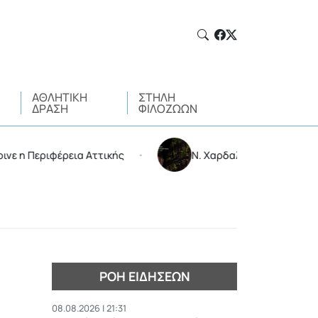
ΑΘΛΗΤΙΚΉ
ΣΤΉΛΗ
ΔΡΆΣΗ
ΦΙΛΌΖΩΩΝ
φέρεια Αττικής
Ν. Χαρδαλιάς: Δεν μπαίνει καμιά ανε
•
ΡΟΉ ΕΙΔΉΣΕΩΝ
08.08.2026 | 21:31