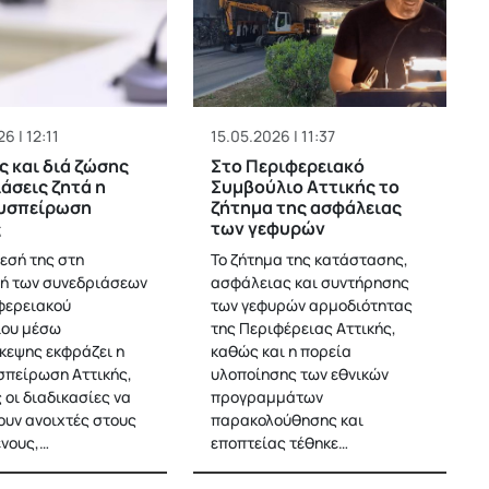
6 | 12:11
15.05.2026 | 11:37
ς και διά ζώσης
Στο Περιφερειακό
άσεις ζητά η
Συμβούλιο Αττικής το
Συσπείρωση
ζήτημα της ασφάλειας
ς
των γεφυρών
θεσή της στη
Το ζήτημα της κατάστασης,
ή των συνεδριάσεων
ασφάλειας και συντήρησης
φερειακού
των γεφυρών αρμοδιότητας
ίου μέσω
της Περιφέρειας Αττικής,
κεψης εκφράζει η
καθώς και η πορεία
σπείρωση Αττικής,
υλοποίησης των εθνικών
 οι διαδικασίες να
προγραμμάτων
υν ανοιχτές στους
παρακολούθησης και
νους,…
εποπτείας τέθηκε…