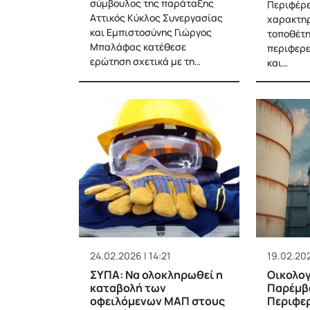
σύμβουλος της παράταξης
Περιφέρε
Αττικός Κύκλος Συνεργασίας
χαρακτηρ
και Εμπιστοσύνης Γιώργος
τοποθέτη
Μπαλάφας κατέθεσε
περιφερε
ερώτηση σχετικά με τη…
και…
24.02.2026 | 14:21
19.02.202
ΣΥΠΑ: Να ολοκληρωθεί η
Οικολογ
καταβολή των
Παρέμβ
οφειλόμενων ΜΑΠ στους
Περιφε