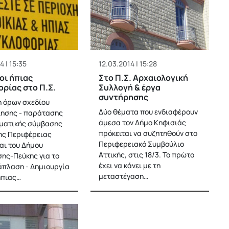
4 | 15:35
12.03.2014 | 15:28
οι ήπιας
Στο Π.Σ. Αρχαιολογική
ρίας στο Π.Σ.
Συλλογή & έργα
συντήρησης
η όρων σχεδίου
Δύο θέματα που ενδιαφέρουν
ησης - παράτασης
άμεσα τον Δήμο Κηφισιάς
ματικής σύμβασης
πρόκειται να συζητηθούν στο
ης Περιφέρειας
Περιφερειακό Συμβούλιο
και του Δήμου
Αττικής, στις 18/3. Το πρώτο
ης-Πεύκης για το
έχει να κάνει με τη
άπλαση - Δημιουργία
μεταστέγαση…
ήπιας…