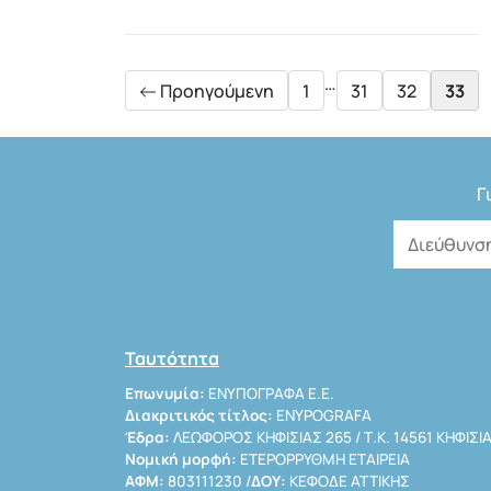
Posts
pagination
…
Προηγούμενη
1
31
32
33
Γ
Ταυτότητα
Επωνυμία:
ΕΝΥΠΟΓΡΑΦΑ Ε.Ε.
Διακριτικός τίτλος:
ENYPOGRAFA
Έδρα:
ΛΕΩΦΟΡΟΣ ΚΗΦΙΣΙΑΣ 265 / Τ.Κ. 14561 ΚΗΦΙΣΙ
Νομική μορφή:
ΕΤΕΡΟΡΡΥΘΜΗ ΕΤΑΙΡΕΙΑ
ΑΦΜ:
803111230 /
ΔΟΥ:
ΚΕΦΟΔΕ ΑΤΤΙΚΗΣ