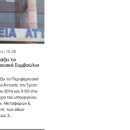
4 | 15:28
άζει το
ρειακό Συμβούλιο
ζει το Περιφερειακό
ο Αττικής την Τρίτη
υ 2014 και 5:00 στο
ρο του υπουργείου
ν, Μεταφορών &
επί των οδών
εως 2…