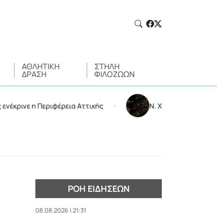
ΑΘΛΗΤΙΚΉ
ΣΤΉΛΗ
ΔΡΆΣΗ
ΦΙΛΌΖΩΩΝ
κρινε η Περιφέρεια Αττικής
Ν. Χαρδαλιάς: Δεν μπαίν
•
ΡΟΉ ΕΙΔΉΣΕΩΝ
08.08.2026 | 21:31