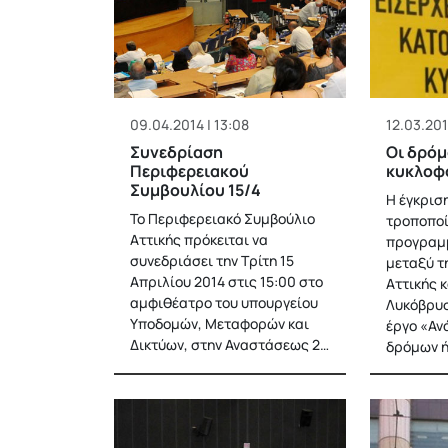
09.04.2014 | 13:08
12.03.201
Συνεδρίαση
Οι δρόμ
Περιφερειακού
κυκλοφο
Συμβουλίου 15/4
Η έγκρισ
Το Περιφερειακό Συμβούλιο
τροποποί
Αττικής πρόκειται να
προγραμ
συνεδριάσει την Τρίτη 15
μεταξύ τ
Απριλίου 2014 στις 15:00 στο
Αττικής 
αμφιθέατρο του υπουργείου
Λυκόβρυσ
Υποδομών, Μεταφορών και
έργο «Αν
Δικτύων, στην Αναστάσεως 2…
δρόμων 