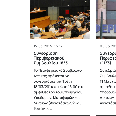
12.03.2014 | 15:17
05.03.201
Συνεδρίαση
Συνεδρι
Περιφερειακού
Περιφε
Συμβουλίου 18/3
(11/3)
Το Περιφερειακό Συμβούλιο
Συνεδριά
Αττικής πρόκειται να
Συμβούλι
συνεδριάσει την Τρίτη
11 Μαρτίο
18/03/2014 και ώρα 15:00 στο
αμφιθέατ
αμφιθέατρο του υπουργείου
Υποδομώ
Υποδομών, Μεταφορών και
Δικτύων 
Δικτύων (Αναστάσεως 2 και
Αναστάσ
Τσιγάντε,…