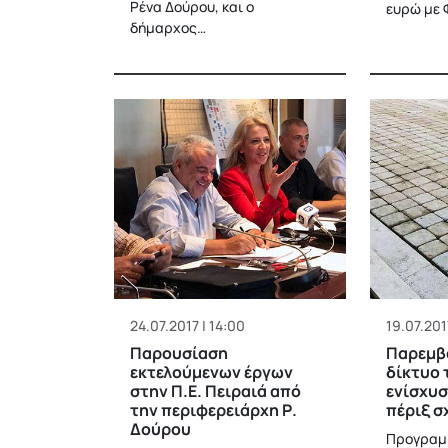
Ρένα Δούρου, και ο
ευρώ με 
δήμαρχος…
24.07.2017 | 14:00
19.07.2017
Παρουσίαση
Παρεμβά
εκτελούμενων έργων
δίκτυο 
στην Π.Ε. Πειραιά από
ενίσχυσ
την περιφερειάρχη Ρ.
πέριξ σ
Δούρου
Προγραμ