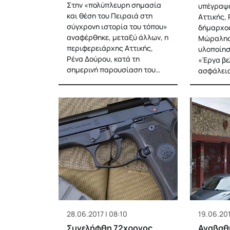
Στην «πολύπλευρη σημασία
υπέγραψα
και θέση του Πειραιά στη
Αττικής, 
σύγχρονη ιστορία του τόπου»
δήμαρχος
αναφέρθηκε, μεταξύ άλλων, η
Μώραλης,
περιφερειάρχης Αττικής,
υλοποίησ
Ρένα Δούρου, κατά τη
«Έργα βε
σημερινή παρουσίαση του…
ασφάλει
28.06.2017 | 08:10
19.06.201
Συνελήφθη 72χρονος
Αναβαθμ