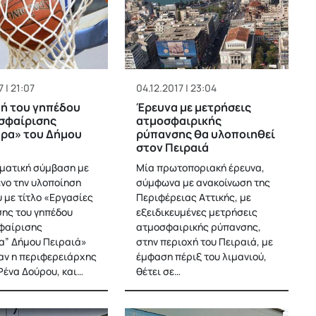
 | 21:07
04.12.2017 | 23:04
ή του γηπέδου
Έρευνα με μετρήσεις
σφαίρισης
ατμοσφαιρικής
ρα» του Δήμου
ρύπανσης θα υλοποιηθεί
στον Πειραιά
ματική σύμβαση με
Μία πρωτοποριακή έρευνα,
ενο την υλοποίηση
σύμφωνα με ανακοίνωση της
υ με τίτλο «Εργασίες
Περιφέρειας Αττικής, με
ης του γηπέδου
εξειδικευμένες μετρήσεις
φαίρισης
ατμοσφαιρικής ρύπανσης,
” Δήμου Πειραιά»
στην περιοχή του Πειραιά, με
ν η περιφερειάρχης
έμφαση πέριξ του λιμανιού,
Ρένα Δούρου, και…
θέτει σε…