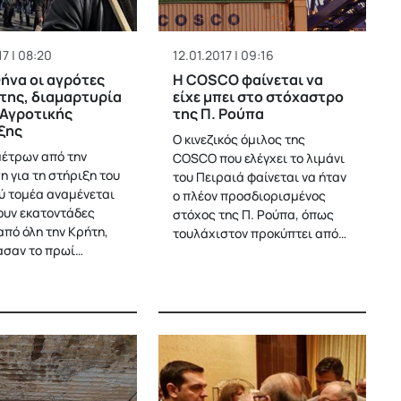
7 | 08:20
12.01.2017 | 09:16
ήνα οι αγρότες
H COSCO φαίνεται να
της, διαμαρτυρία
είχε μπει στο στόχαστρο
 Αγροτικής
της Π. Ρούπα
ξης
Ο κινεζικός όμιλος της
μέτρων από την
COSCO που ελέγχει το λιμάνι
η για τη στήριξη του
του Πειραιά φαίνεται να ήταν
ύ τομέα αναμένεται
ο πλέον προσδιορισμένος
ουν εκατοντάδες
στόχος της Π. Ρούπα, όπως
από όλη την Κρήτη,
τουλάχιστον προκύπτει από…
σαν το πρωί…