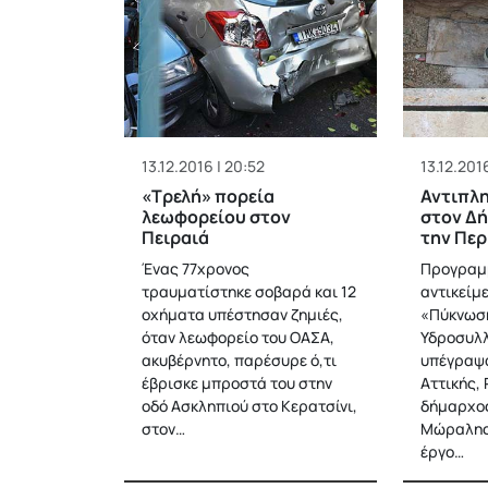
13.12.2016 | 20:52
13.12.2016
«Tρελή» πορεία
Αντιπλη
λεωφορείου στον
στον Δή
Πειραιά
την Περ
Ένας 77χρονος
Προγραμ
τραυματίστηκε σοβαρά και 12
αντικείμε
οχήματα υπέστησαν ζημιές,
«Πύκνωσ
όταν λεωφορείο του ΟΑΣΑ,
Υδροσυλ
ακυβέρνητο, παρέσυρε ό,τι
υπέγραψα
έβρισκε μπροστά του στην
Αττικής, 
οδό Ασκληπιού στο Κερατσίνι,
δήμαρχος
στον…
Μώραλης.
έργο…