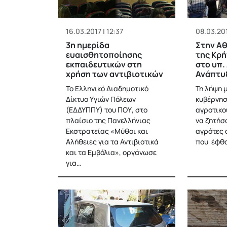
16.03.2017 | 12:37
08.03.201
3η ημερίδα
Στην Αθ
ευαισθητοποίησης
της Κρή
εκπαιδευτικών στη
στο υπ.
χρήση των αντιβιοτικών
Ανάπτυ
Το Ελληνικό Διαδημοτικό
Τη λήψη 
Δίκτυο Υγιών Πόλεων
κυβέρνησ
(ΕΔΔΥΠΠΥ) του ΠΟΥ, στο
αγροτικο
πλαίσιο της Πανελλήνιας
να ζητήσ
Εκστρατείας «Mύθοι και
αγρότες 
Αλήθειες για τα Αντιβιοτικά
που έφθα
και τα Εμβόλια», οργάνωσε
για…