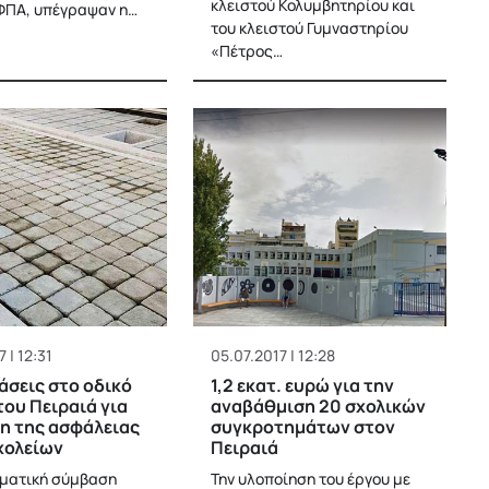
κλειστού Κολυμβητηρίου και
ΦΠΑ, υπέγραψαν η…
του κλειστού Γυμναστηρίου
«Πέτρος…
 | 12:31
05.07.2017 | 12:28
σεις στο οδικό
1,2 εκατ. ευρώ για την
του Πειραιά για
αναβάθμιση 20 σχολικών
η της ασφάλειας
συγκροτημάτων στον
χολείων
Πειραιά
ματική σύμβαση
Την υλοποίηση του έργου με