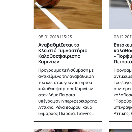
05.01.2018 | 13:23
08.12.2017
Αναβαθμίζεται το
Επισκευ
Κλειστό Γυμναστήριο
καλαθο
Καλαθοσφαίρισης
«Πορφύ
Καμινίων
Πειραιά
Προγραμματική σύμβαση με
Προγραμ
αντικείμενο την αναβάθμιση
αντικείμ
του κλειστού γυμναστηρίου
του έργο
καλαθοσφαίρισης Καμινίων
συντήρησ
στον Δήμο Πειραιά
καλαθοσ
υπέγραψαν η περιφερειάρχης
“Πορφύρα
Αττικής, Ρένα Δούρου, και ο
υπέγραψα
δήμαρχος Πειραιά, Γιάννης…
Αττικής, 