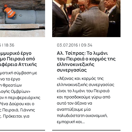
 | 18:36
03.07.2016 | 09:34
μμυρικό έργο
Αλ. Τσίπρας: Το λιμάνι
μο Πειραιά από
του Πειραιά ο κορμός της
ιφέρεια Αττικής
ελληνοκινεζικής
συνεργασίας
ματική σύμβαση με
«Άξονας και κορμός της
νο το έργο
ελληνοκινεζικής συνεργασίας
η Φρεατίων
είναι το λιμάνι του Πειραιά
λογής Ομβρίων»
και προσδοκούμε γύρω από
ν η περιφερειάρχης
αυτό τον άξονα να
Ρένα Δούρου και ο
αναπτύξουμε μία
 Πειραιά, Γιάννης
πολυδιάστατη οικονομική,
 Πρόκειται για
εμπορική και…