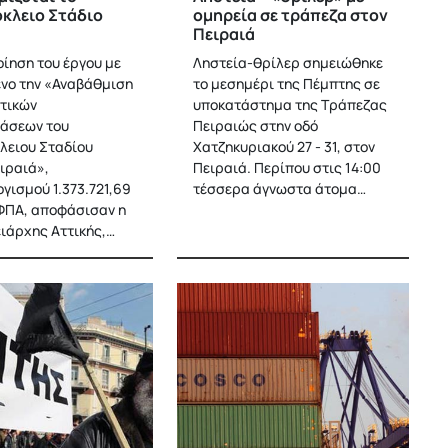
κλειο Στάδιο
ομηρεία σε τράπεζα στον
Πειραιά
οίηση του έργου με
Ληστεία-θρίλερ σημειώθηκε
ενο την «Αναβάθμιση
το μεσημέρι της Πέμπτης σε
τικών
υποκατάστημα της Τράπεζας
άσεων του
Πειραιώς στην οδό
λειου Σταδίου
Χατζηκυριακού 27 - 31, στον
ιραιά»,
Πειραιά. Περίπου στις 14:00
γισμού 1.373.721,69
τέσσερα άγνωστα άτομα…
ΦΠΑ, αποφάσισαν η
ιάρχης Αττικής,…