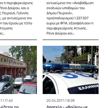
ν η περιφερειάρχης
αντικείμενο την «Αναβάθμιση
Ρένα Δούρου, και ο
σχολικών υποδομών του
 Πειραιά, Γιάννης
Δήμου Πειραιά»,
 με αντικείμενο την
προϋπολογισμού 1.227.507
η του έργου με τίτλο
ευρώ με ΦΠΑ, εξασφάλισαν η
λτίωσης
περιφερειάρχης Αττικής,
ας…
Ρένα Δούρου και…
7 | 17:40
20.04.2017 | 18:28
ίζεται το
Ληστεία – «θρίλερ» με