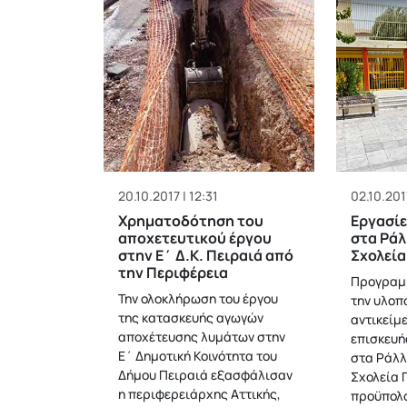
20.10.2017 | 12:31
02.10.2017
Χρηματοδότηση του
Εργασί
αποχετευτικού έργου
στα Ράλ
στην Ε΄ Δ.Κ. Πειραιά από
Σχολεία
την Περιφέρεια
Προγραμμ
Την ολοκλήρωση του έργου
την υλοπ
της κατασκευής αγωγών
αντικείμ
αποχέτευσης λυμάτων στην
επισκευή
Ε΄ Δημοτική Κοινότητα του
στα Ράλλ
Δήμου Πειραιά εξασφάλισαν
Σχολεία 
η περιφερειάρχης Αττικής,
προϋπολο