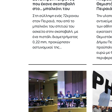
που έκανε σκοποβολή
Θεμιστό
στο… μπαλκόνι του
Πειραιά
Στη σύλληψη ενός 72χρονου
Την υλοπ
στον Πειραιά, που από το
αντικείμ
μπαλκόνι του σπιτιού του
των αθλη
ασκείτο στην σκοποβολή, με
εγκαταστ
ένα πιστόλι διαμετρήματος
Θεμιστόκ
0,22 mm, προχώρησαν
Δήμου Πε
αστυνομικοί της…
προϋπολο
ευρώ με 
περιφερε