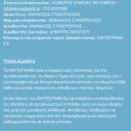
Στοιχεία επικοινωνίας:
ΛΕΩΦΟΡΟΣ ΚΗΦΙΣΙΑΣ 265 ΚΗΦΙΣΙΑ /
info@enypografa.gr
/ 210 8100583
Ιδιοκτήτης:
ΑΘΑΝΑΣΙΟΣ ΣΤΑΘΟΠΟΥΛΟΣ
Νόμιμος εκπρόσωπος:
ΑΘΑΝΑΣΙΟΣ ΣΤΑΘΟΠΟΥΛΟΣ
Διευθυντής:
ΑΘΑΝΑΣΙΟΣ ΣΤΑΘΟΠΟΥΛΟΣ
Διευθυντής Σύνταξης:
ΔΗΜΗΤΡΑ ΣΚΕΝΤΖΟΥ
Επωνυμία του ονόματος τομέα (domain name):
ΕΝΥΠΟΓΡΑΦΑ
Ε.Ε.
Ποιοι είμαστε
Το ΕΝΥΠΟΓΡΑΦΑ είναι ενημερωτικός ιστότοπος για την
Αυτοδιοίκηση και τον Βόρειο Τομέα Αττικής, που πιστεύει ότι η
ενυπόγραφη και με άποψη δημοσίευση αποτελεί τον θεμέλιο λίθο
κάθε κοινωνίας ενεργών και υπεύθυνων πολιτών-δημοτών.
Οι συντάκτες του ΕΝΥΠΟΓΡΑΦΑ δεν φιλοδοξούν να κατευθύνουν
τις εξελίξεις σε αυτοδιοικητικό επίπεδο, ούτε να γίνουν φορείς
της μίας και μοναδικής Αλήθειας. Αντιθέτως, επιθυμούν να
καταστούν συμμέτοχοι στη συν-διαμόρφωση μιας καλύτερης
καθημερινότητας σε τοπικό επίπεδο.