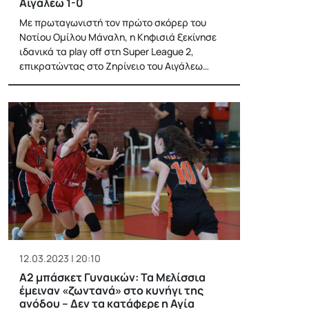
Αιγάλεω 1-0
Με πρωταγωνιστή τον πρώτο σκόρερ του
Νοτίου Ομίλου Μάναλη, η Κηφισιά ξεκίνησε
ιδανικά τα play off στη Super League 2,
επικρατώντας στο Ζηρίνειο του Αιγάλεω…
12.03.2023 | 20:10
Α2 μπάσκετ Γυναικών: Τα Μελίσσια
έμειναν «ζωντανά» στο κυνήγι της
ανόδου – Δεν τα κατάφερε η Αγία