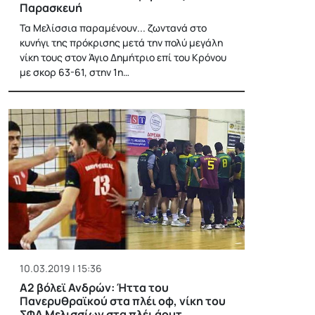
Παρασκευή
Τα Μελίσσια παραμένουν... ζωντανά στο
κυνήγι της πρόκρισης μετά την πολύ μεγάλη
νίκη τους στον Άγιο Δημήτριο επί του Κρόνου
με σκορ 63-61, στην 1η…
10.03.2019 | 15:36
Α2 βόλεϊ Ανδρών: Ήττα του
Πανερυθραϊκού στα πλέι οφ, νίκη του
ΣΦΑ Μελισσίων στα πλέι άουτ