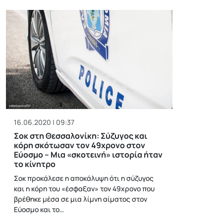
16.06.2020 | 09:37
Σοκ στη Θεσσαλονίκη: Σύζυγος και
κόρη σκότωσαν τον 49χρονο στον
Εύοσμο – Μια «σκοτεινή» ιστορία ήταν
το κίνητρο
Σοκ προκάλεσε η αποκάλυψη ότι η σύζυγος
και η κόρη του «έσφαξαν» τον 49χρονο που
βρέθηκε μέσα σε μια λίμνη αίματος στον
Εύοσμο και το…