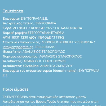
Ταυτότητα
Επωνυμία:
ΕΝΥΠΟΓΡΑΦΑ Ε.Ε.
Διακριτικός τίτλος:
ENYPOGRAFA
Έδρα:
ΛΕΩΦΟΡΟΣ ΚΗΦΙΣΙΑΣ 265 / Τ.Κ. 14561 ΚΗΦΙΣΙΑ
Νομική μορφή:
ΕΤΕΡΟΡΡΥΘΜΗ ΕΤΑΙΡΕΙΑ
ΑΦΜ:
803111230 /
ΔΟΥ:
ΚΕΦΟΔΕ ΑΤΤΙΚΗΣ
Στοιχεία επικοινωνίας:
ΛΕΩΦΟΡΟΣ ΚΗΦΙΣΙΑΣ 265 ΚΗΦΙΣΙΑ /
info@enypografa.gr
/ 210 8100583
Ιδιοκτήτης:
ΑΘΑΝΑΣΙΟΣ ΣΤΑΘΟΠΟΥΛΟΣ
Νόμιμος εκπρόσωπος:
ΑΘΑΝΑΣΙΟΣ ΣΤΑΘΟΠΟΥΛΟΣ
Διευθυντής:
ΑΘΑΝΑΣΙΟΣ ΣΤΑΘΟΠΟΥΛΟΣ
Διευθυντής Σύνταξης:
ΔΗΜΗΤΡΑ ΣΚΕΝΤΖΟΥ
Επωνυμία του ονόματος τομέα (domain name):
ΕΝΥΠΟΓΡΑΦΑ
Ε.Ε.
Ποιοι είμαστε
Το ΕΝΥΠΟΓΡΑΦΑ είναι ενημερωτικός ιστότοπος για την
Αυτοδιοίκηση και τον Βόρειο Τομέα Αττικής, που πιστεύει ότι η