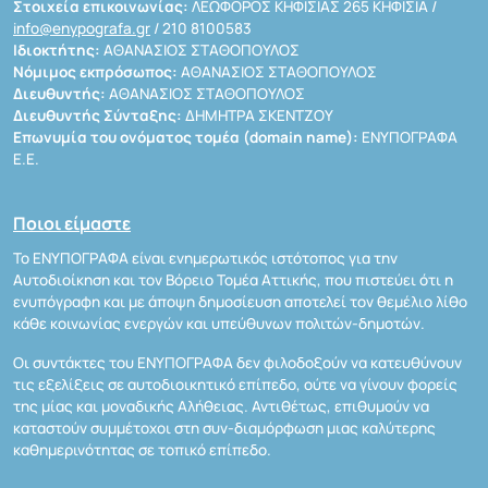
Στοιχεία επικοινωνίας:
ΛΕΩΦΟΡΟΣ ΚΗΦΙΣΙΑΣ 265 ΚΗΦΙΣΙΑ /
info@enypografa.gr
/ 210 8100583
Ιδιοκτήτης:
ΑΘΑΝΑΣΙΟΣ ΣΤΑΘΟΠΟΥΛΟΣ
Νόμιμος εκπρόσωπος:
ΑΘΑΝΑΣΙΟΣ ΣΤΑΘΟΠΟΥΛΟΣ
Διευθυντής:
ΑΘΑΝΑΣΙΟΣ ΣΤΑΘΟΠΟΥΛΟΣ
Διευθυντής Σύνταξης:
ΔΗΜΗΤΡΑ ΣΚΕΝΤΖΟΥ
Επωνυμία του ονόματος τομέα (domain name):
ΕΝΥΠΟΓΡΑΦΑ
Ε.Ε.
Ποιοι είμαστε
Το ΕΝΥΠΟΓΡΑΦΑ είναι ενημερωτικός ιστότοπος για την
Αυτοδιοίκηση και τον Βόρειο Τομέα Αττικής, που πιστεύει ότι η
ενυπόγραφη και με άποψη δημοσίευση αποτελεί τον θεμέλιο λίθο
κάθε κοινωνίας ενεργών και υπεύθυνων πολιτών-δημοτών.
Οι συντάκτες του ΕΝΥΠΟΓΡΑΦΑ δεν φιλοδοξούν να κατευθύνουν
τις εξελίξεις σε αυτοδιοικητικό επίπεδο, ούτε να γίνουν φορείς
της μίας και μοναδικής Αλήθειας. Αντιθέτως, επιθυμούν να
καταστούν συμμέτοχοι στη συν-διαμόρφωση μιας καλύτερης
καθημερινότητας σε τοπικό επίπεδο.