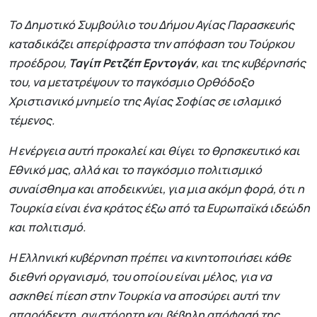
Το Δημοτικό Συμβούλιο του Δήμου Αγίας Παρασκευής
καταδικάζει απερίφραστα την απόφαση του Τούρκου
προέδρου,
Ταγίπ Ρετζέπ Ερντογάν
, και της κυβέρνησής
του, να μετατρέψουν το παγκόσμιο Ορθόδοξο
Χριστιανικό μνημείο της Αγίας Σοφίας σε ισλαμικό
τέμενος.
Η ενέργεια αυτή προκαλεί και θίγει το θρησκευτικό και
Εθνικό μας, αλλά και το παγκόσμιο πολιτισμικό
συναίσθημα και αποδεικνύει, για μια ακόμη φορά, ότι η
Τουρκία είναι ένα κράτος έξω από τα Ευρωπαϊκά ιδεώδη
και πολιτισμό.
Η Ελληνική κυβέρνηση πρέπει να κινητοποιήσει κάθε
διεθνή οργανισμό, του οποίου είναι μέλος, για να
ασκηθεί πίεση στην Τουρκία να αποσύρει αυτή την
απαράδεκτη, ανιστόρητη και βέβηλη απόφασή της