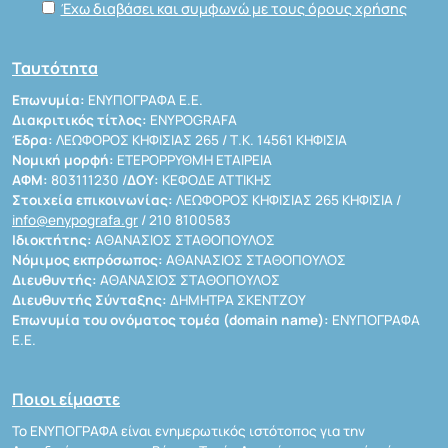
Έχω διαβάσει και συμφωνώ με τους όρους χρήσης
Ταυτότητα
Επωνυμία:
ΕΝΥΠΟΓΡΑΦΑ Ε.Ε.
Διακριτικός τίτλος:
ENYPOGRAFA
Έδρα:
ΛΕΩΦΟΡΟΣ ΚΗΦΙΣΙΑΣ 265 / Τ.Κ. 14561 ΚΗΦΙΣΙΑ
Νομική μορφή:
ΕΤΕΡΟΡΡΥΘΜΗ ΕΤΑΙΡΕΙΑ
ΑΦΜ:
803111230 /
ΔΟΥ:
ΚΕΦΟΔΕ ΑΤΤΙΚΗΣ
Στοιχεία επικοινωνίας:
ΛΕΩΦΟΡΟΣ ΚΗΦΙΣΙΑΣ 265 ΚΗΦΙΣΙΑ /
info@enypografa.gr
/ 210 8100583
Ιδιοκτήτης:
ΑΘΑΝΑΣΙΟΣ ΣΤΑΘΟΠΟΥΛΟΣ
Νόμιμος εκπρόσωπος:
ΑΘΑΝΑΣΙΟΣ ΣΤΑΘΟΠΟΥΛΟΣ
Διευθυντής:
ΑΘΑΝΑΣΙΟΣ ΣΤΑΘΟΠΟΥΛΟΣ
Διευθυντής Σύνταξης:
ΔΗΜΗΤΡΑ ΣΚΕΝΤΖΟΥ
Επωνυμία του ονόματος τομέα (domain name):
ΕΝΥΠΟΓΡΑΦΑ
Ε.Ε.
Ποιοι είμαστε
Το ΕΝΥΠΟΓΡΑΦΑ είναι ενημερωτικός ιστότοπος για την