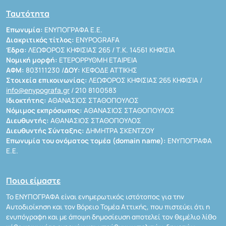
Ταυτότητα
Επωνυμία:
ΕΝΥΠΟΓΡΑΦΑ Ε.Ε.
Διακριτικός τίτλος:
ENYPOGRAFA
Έδρα:
ΛΕΩΦΟΡΟΣ ΚΗΦΙΣΙΑΣ 265 / Τ.Κ. 14561 ΚΗΦΙΣΙΑ
Νομική μορφή:
ΕΤΕΡΟΡΡΥΘΜΗ ΕΤΑΙΡΕΙΑ
ΑΦΜ:
803111230 /
ΔΟΥ:
ΚΕΦΟΔΕ ΑΤΤΙΚΗΣ
Στοιχεία επικοινωνίας:
ΛΕΩΦΟΡΟΣ ΚΗΦΙΣΙΑΣ 265 ΚΗΦΙΣΙΑ /
info@enypografa.gr
/ 210 8100583
Ιδιοκτήτης:
ΑΘΑΝΑΣΙΟΣ ΣΤΑΘΟΠΟΥΛΟΣ
Νόμιμος εκπρόσωπος:
ΑΘΑΝΑΣΙΟΣ ΣΤΑΘΟΠΟΥΛΟΣ
Διευθυντής:
ΑΘΑΝΑΣΙΟΣ ΣΤΑΘΟΠΟΥΛΟΣ
Διευθυντής Σύνταξης:
ΔΗΜΗΤΡΑ ΣΚΕΝΤΖΟΥ
Επωνυμία του ονόματος τομέα (domain name):
ΕΝΥΠΟΓΡΑΦΑ
Ε.Ε.
Ποιοι είμαστε
Το ΕΝΥΠΟΓΡΑΦΑ είναι ενημερωτικός ιστότοπος για την
Αυτοδιοίκηση και τον Βόρειο Τομέα Αττικής, που πιστεύει ότι η
ενυπόγραφη και με άποψη δημοσίευση αποτελεί τον θεμέλιο λίθο