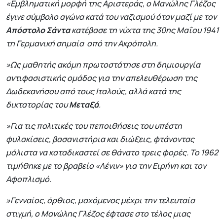
«Εμβληματική μορφή της Αριστεράς, ο Μανώλης Γλέζος
έγινε σύμβολο αγώνα κατά του ναζισμού όταν μαζί με τον
Απόστολο Σάντα
κατέβασε τη νύχτα της 30ης Μαΐου 1941
τη Γερμανική σημαία από την Ακρόπολη.
»Ως μαθητής ακόμη πρωτοστάτησε στη δημιουργία
αντιφασιστικής ομάδας για την απελευθέρωση της
Δωδεκανήσου από τους Ιταλούς, αλλά κατά της
δικτατορίας του
Μεταξά
.
»Για τις πολιτικές του πεποιθήσεις του υπέστη
φυλακίσεις, βασανιστήρια και διώξεις, φτάνοντας
μάλιστα να καταδικαστεί σε θάνατο τρεις φορές. Το 1962
τιμήθηκε με το βραβείο «Λένιν» για την Ειρήνη και τον
Αφοπλισμό.
»Γενναίος, όρθιος, μαχόμενος μέχρι την τελευταία
στιγμή, ο Μανώλης Γλέζος έφτασε στο τέλος μιας