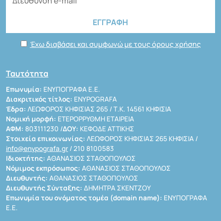
Έχω διαβάσει και συμφωνώ με τους όρους χρήσης
Ταυτότητα
Επωνυμία:
ΕΝΥΠΟΓΡΑΦΑ Ε.Ε.
Διακριτικός τίτλος:
ENYPOGRAFA
Έδρα:
ΛΕΩΦΟΡΟΣ ΚΗΦΙΣΙΑΣ 265 / Τ.Κ. 14561 ΚΗΦΙΣΙΑ
Νομική μορφή:
ΕΤΕΡΟΡΡΥΘΜΗ ΕΤΑΙΡΕΙΑ
ΑΦΜ:
803111230 /
ΔΟΥ:
ΚΕΦΟΔΕ ΑΤΤΙΚΗΣ
Στοιχεία επικοινωνίας:
ΛΕΩΦΟΡΟΣ ΚΗΦΙΣΙΑΣ 265 ΚΗΦΙΣΙΑ /
info@enypografa.gr
/ 210 8100583
Ιδιοκτήτης:
ΑΘΑΝΑΣΙΟΣ ΣΤΑΘΟΠΟΥΛΟΣ
Νόμιμος εκπρόσωπος:
ΑΘΑΝΑΣΙΟΣ ΣΤΑΘΟΠΟΥΛΟΣ
Διευθυντής:
ΑΘΑΝΑΣΙΟΣ ΣΤΑΘΟΠΟΥΛΟΣ
Διευθυντής Σύνταξης:
ΔΗΜΗΤΡΑ ΣΚΕΝΤΖΟΥ
Επωνυμία του ονόματος τομέα (domain name):
ΕΝΥΠΟΓΡΑΦΑ
Ε.Ε.