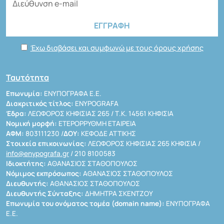
Έχω διαβάσει και συμφωνώ με τους όρους χρήσης
Ταυτότητα
Επωνυμία:
ΕΝΥΠΟΓΡΑΦΑ Ε.Ε.
Διακριτικός τίτλος:
ENYPOGRAFA
Έδρα:
ΛΕΩΦΟΡΟΣ ΚΗΦΙΣΙΑΣ 265 / Τ.Κ. 14561 ΚΗΦΙΣΙΑ
Νομική μορφή:
ΕΤΕΡΟΡΡΥΘΜΗ ΕΤΑΙΡΕΙΑ
ΑΦΜ:
803111230 /
ΔΟΥ:
ΚΕΦΟΔΕ ΑΤΤΙΚΗΣ
Στοιχεία επικοινωνίας:
ΛΕΩΦΟΡΟΣ ΚΗΦΙΣΙΑΣ 265 ΚΗΦΙΣΙΑ /
info@enypografa.gr
/ 210 8100583
Ιδιοκτήτης:
ΑΘΑΝΑΣΙΟΣ ΣΤΑΘΟΠΟΥΛΟΣ
Νόμιμος εκπρόσωπος:
ΑΘΑΝΑΣΙΟΣ ΣΤΑΘΟΠΟΥΛΟΣ
Διευθυντής:
ΑΘΑΝΑΣΙΟΣ ΣΤΑΘΟΠΟΥΛΟΣ
Διευθυντής Σύνταξης:
ΔΗΜΗΤΡΑ ΣΚΕΝΤΖΟΥ
Επωνυμία του ονόματος τομέα (domain name):
ΕΝΥΠΟΓΡΑΦΑ
Ε.Ε.