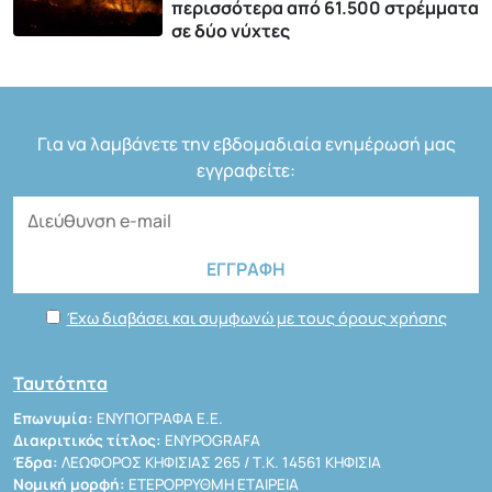
περισσότερα από 61.500 στρέμματα
σε δύο νύχτες
Για να λαμβάνετε την εβδομαδιαία ενημέρωσή μας
εγγραφείτε:
Έχω διαβάσει και συμφωνώ με τους όρους χρήσης
Ταυτότητα
Επωνυμία:
ΕΝΥΠΟΓΡΑΦΑ Ε.Ε.
Διακριτικός τίτλος:
ENYPOGRAFA
Έδρα:
ΛΕΩΦΟΡΟΣ ΚΗΦΙΣΙΑΣ 265 / Τ.Κ. 14561 ΚΗΦΙΣΙΑ
Νομική μορφή:
ΕΤΕΡΟΡΡΥΘΜΗ ΕΤΑΙΡΕΙΑ