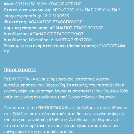
ΑΦΜ:
803111230 /
ΔΟΥ:
ΚΕΦΟΔΕ ΑΤΤΙΚΗΣ
Στοιχεία επικοινωνίας:
ΛΕΩΦΟΡΟΣ ΚΗΦΙΣΙΑΣ 265 ΚΗΦΙΣΙΑ /
info@enypografa.gr
/ 210 8100583
Ιδιοκτήτης:
ΑΘΑΝΑΣΙΟΣ ΣΤΑΘΟΠΟΥΛΟΣ
Νόμιμος εκπρόσωπος:
ΑΘΑΝΑΣΙΟΣ ΣΤΑΘΟΠΟΥΛΟΣ
Διευθυντής:
ΑΘΑΝΑΣΙΟΣ ΣΤΑΘΟΠΟΥΛΟΣ
Διευθυντής Σύνταξης:
ΔΗΜΗΤΡΑ ΣΚΕΝΤΖΟΥ
Επωνυμία του ονόματος τομέα (domain name):
ΕΝΥΠΟΓΡΑΦΑ
Ε.Ε.
Ποιοι είμαστε
Το ΕΝΥΠΟΓΡΑΦΑ είναι ενημερωτικός ιστότοπος για την
Αυτοδιοίκηση και τον Βόρειο Τομέα Αττικής, που πιστεύει ότι η
ενυπόγραφη και με άποψη δημοσίευση αποτελεί τον θεμέλιο λίθο
κάθε κοινωνίας ενεργών και υπεύθυνων πολιτών-δημοτών.
Οι συντάκτες του ΕΝΥΠΟΓΡΑΦΑ δεν φιλοδοξούν να κατευθύνουν
τις εξελίξεις σε αυτοδιοικητικό επίπεδο, ούτε να γίνουν φορείς
της μίας και μοναδικής Αλήθειας. Αντιθέτως, επιθυμούν να
καταστούν συμμέτοχοι στη συν-διαμόρφωση μιας καλύτερης
καθημερινότητας σε τοπικό επίπεδο.