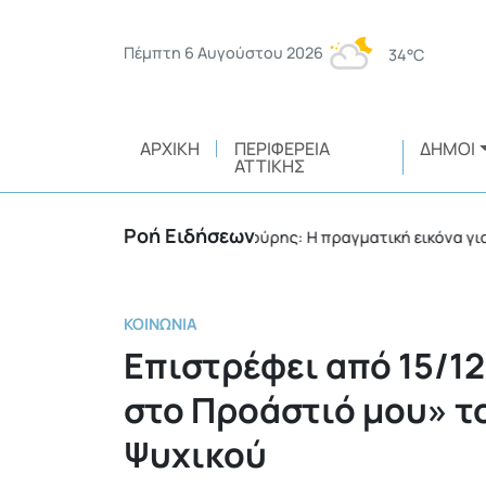
Πέμπτη 6 Αυγούστου 2026
34°C
ΑΡΧΙΚΉ
ΠΕΡΙΦΈΡΕΙΑ
ΔΉΜΟΙ
ΑΤΤΙΚΉΣ
Ροή Ειδήσεων
 Ιωνίας
Π. Μανούρης: H πραγματική εικόνα για τις π
•
ΚΟΙΝΩΝΊΑ
Επιστρέφει από 15/1
στο Προάστιό μου» τ
Ψυχικού