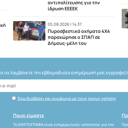
αντιπολίτευσης για την
ίδρυση ΕΕΕΕΚ
05.08.2026 | 14:37
ική
Πυροσβεστικά οχήματα 4Χ4
παραχώρησε ο ΣΠΑΠ σε
Δήμους-μέλη του
ια να λαμβάνετε την εβδομαδιαία ενημέρωσή μας εγγραφείτ
Έχω διαβάσει και συμφωνώ με τους όρους χρήσης
Ποιοι είμαστε
Πρ
Το ΕΝΥΠΟΓΡΑΦΑ είναι ενημερωτικός ιστότοπος για την
Προ