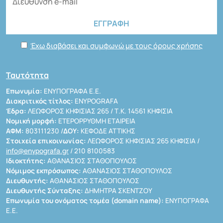
Έχω διαβάσει και συμφωνώ με τους όρους χρήσης
Ταυτότητα
Επωνυμία:
ΕΝΥΠΟΓΡΑΦΑ Ε.Ε.
Διακριτικός τίτλος:
ENYPOGRAFA
Έδρα:
ΛΕΩΦΟΡΟΣ ΚΗΦΙΣΙΑΣ 265 / Τ.Κ. 14561 ΚΗΦΙΣΙΑ
Νομική μορφή:
ΕΤΕΡΟΡΡΥΘΜΗ ΕΤΑΙΡΕΙΑ
ΑΦΜ:
803111230 /
ΔΟΥ:
ΚΕΦΟΔΕ ΑΤΤΙΚΗΣ
Στοιχεία επικοινωνίας:
ΛΕΩΦΟΡΟΣ ΚΗΦΙΣΙΑΣ 265 ΚΗΦΙΣΙΑ /
info@enypografa.gr
/ 210 8100583
Ιδιοκτήτης:
ΑΘΑΝΑΣΙΟΣ ΣΤΑΘΟΠΟΥΛΟΣ
Νόμιμος εκπρόσωπος:
ΑΘΑΝΑΣΙΟΣ ΣΤΑΘΟΠΟΥΛΟΣ
Διευθυντής:
ΑΘΑΝΑΣΙΟΣ ΣΤΑΘΟΠΟΥΛΟΣ
Διευθυντής Σύνταξης:
ΔΗΜΗΤΡΑ ΣΚΕΝΤΖΟΥ
Επωνυμία του ονόματος τομέα (domain name):
ΕΝΥΠΟΓΡΑΦΑ
Ε.Ε.